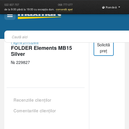
022
837-707
068
777-077
Română
de la 9:00 până la 19:00 cu excepția dum.
comandă apel
Pagina principală
Solicită
FOLDER Elements MB15
preț
Silver
№ 229827
Recenziile clienților
Comentariile clienților