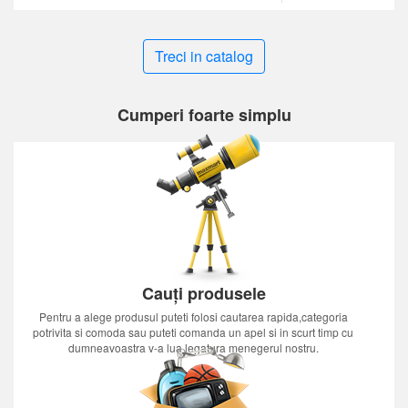
Treci in catalog
Cumperi foarte simplu
Cauți produsele
Pentru a alege produsul puteti folosi cautarea rapida,categoria
potrivita si comoda sau puteti comanda un apel si in scurt timp cu
dumneavoastra v-a lua legatura menegerul nostru.