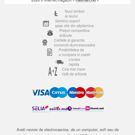
Noul simbol
al leului
Serviciu suport
șase zile din săptamina
Prețuri competitive
scăzute
Calitate si garantie
comenzii dumneavoastra
Posibilitatea de
a cumpara in credit
Livrare
rapida
Cea mai mare
listă de articole
Aveți nevoie de electrocasnice, de un computer, soft sau de