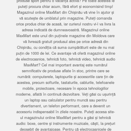
produse sport pentru o vacanță activă? Pe toate acestea le
puteți procura chiar acum, fără efort și economisind timp!
Magazinul online MaxMart din Chișinău vă vine în ajutor și
vă scutește de umblatul prin magazine. Puteți comanda
orice produs chiar de acasă, iar curierul nostru vi-l va livra la
adresa indicată de dumneavoastră. Magazinul online
MaxMart este unul din puținele magazine din Moldova care
vă livrează gratuit produsul ales pe orice adresă din
Chișinău, cu condiția că suma cumpărăturii este de nu mai
puțin de 1000 de lei. Ce avantaje vă oferă magazinul online
de electrocasnice, tehnică foto, tehnică video, tehnică audio
MaxMart? Cel mai important avantaj este numărul
semnificativ de produse aflate în stoc, printre care se
numără: computerele, laptopurile și accesoriile care țin de
acestea, precum softurile, tastaturile, cablurile, telefoanele
mobile, proiectoare, necesare în epoca tehnologiilor
moderne, aflată în continuă dezvoltare. Veți găsi cu ușurință
un laptop sau calculator pentru muncă sau pentru
divertisment, un telefon performant, care a devenit un
accesoriu indispensabil în zilele noastre. Puteți accesa site-
ul magazinului online MaxMart pentru a găsi și tehnică
audio: boxe, centre și instrumente muzicale, căști, la prețuri
deosebit de avantajoase. Pentru că electrocasnicele de