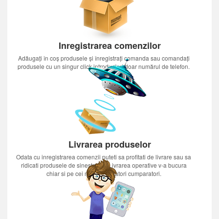
Inregistrarea comenzilor
Adăugați în coș produsele și înregistrați comanda sau comandați
produsele cu un singur click introducînd doar numărul de telefon.
Livrarea produselor
Odata cu inregistrarea comenzii puteti sa profitati de livrare sau sa
ridicati produsele de sinestatator.Livrarea operative v-a bucura
chiar si pe cei mai nerabdatori cumparatori.