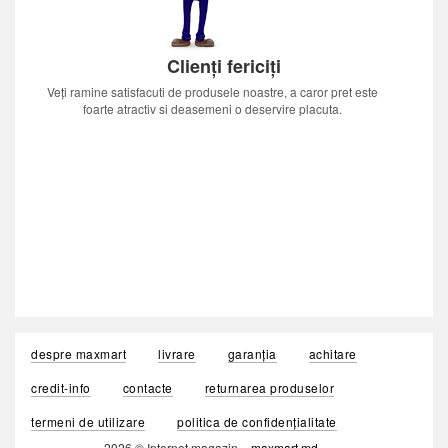
Clienți fericiți
Veți ramine satisfacuti de produsele noastre, a caror pret este
foarte atractiv si deasemeni o deservire placuta.
despre maxmart
livrare
garanția
achitare
credit-info
contacte
returnarea produselor
termeni de utilizare
politica de confidențialitate
2026 © Internet magazin «
maxmart.md
»