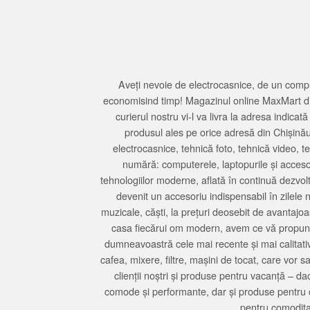
Aveți nevoie de electrocasnice, de un compu
economisind timp! Magazinul online MaxMart din
curierul nostru vi-l va livra la adresa indi
produsul ales pe orice adresă din Chișină
electrocasnice, tehnică foto, tehnică video, 
numără: computerele, laptopurile și accesori
tehnologiilor moderne, aflată în continuă dezvol
devenit un accesoriu indispensabil în zilele 
muzicale, căști, la prețuri deosebit de avantajo
casa fiecărui om modern, avem ce vă propune 
dumneavoastră cele mai recente și mai calitativ
cafea, mixere, filtre, mașini de tocat, care vor 
clienții noștri și produse pentru vacanță – da
comode și performante, dar și produse pentru 
pentru comodita