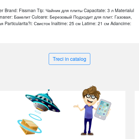
r Brand: Fissman Tip: Чайник для плиты Capacitate: 3 л Materialul
 maner: Бакелит Culoare: Березовый Подходит для плит: Газовая,
articularita?i: Свисток Inaltime: 25 см Latime: 21 см Adancime:
Treci in catalog