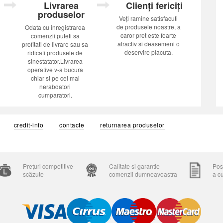
Livrarea
Clienți fericiți
produselor
Veți ramine satisfacuti
de produsele noastre, a
Odata cu inregistrarea
caror pret este foarte
comenzii puteti sa
atractiv si deasemeni o
profitati de livrare sau sa
deservire placuta.
ridicati produsele de
sinestatator.Livrarea
operative v-a bucura
chiar si pe cei mai
nerabdatori
cumparatori.
credit-info
contacte
returnarea produselor
Prețuri competitive
Calitate si garantie
Posi
scăzute
comenzii dumneavoastra
a c