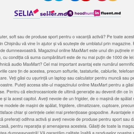
ter, soft sau de produse sport pentru o vacanță activă? Pe toate acestea
 Chișinău vă vine în ajutor și vă scutește de umblatul prin magazine. 
cată de dumneavoastră. Magazinul online MaxMart este unul din puținele 
u, cu condiția că suma cumpărăturii este de nu mai puțin de 1000 de lei
tehnică audio MaxMart? Cel mai important avantaj este numărul semnifica
ile care țin de acestea, precum softurile, tastaturile, cablurile, telef
tare. Veți găsi cu ușurință un laptop sau calculator pentru muncă sau p
noastre. Puteți accesa site-ul magazinului online MaxMart pentru a găsi
ase. Pentru că electrocasnicele de ultimă generație au devenit din ce în
și la acest capitol. Aveți nevoie de un frigider, de o mașină de spăl
e modele de mașini de spălat, frigidere, climatizoare, cuptoare, precum
satisface chiar și cerințele celei mai pretențioase gospodine. Avantajel
că preferați odihna activă și aveți nevoie de produse pentru sport sau dac
casă, pentru reparația și amenajarea acesteia. Găsiți de toate la maga
tea dumneavoastră! Vă garantăm calitate înaltă a produselor noastre ș