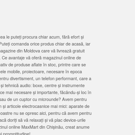
 le puteți procura chiar acum, fără efort și
Puteți comanda orice produs chiar de acasă, iar
magazine din Moldova care vă livrează gratuit
. Ce avantaje vă oferă magazinul online de
tiv de produse aflate în stoc, printre care se
oanele mobile, proiectoare, necesare în epoca
entru divertisment, un telefon performant, care a
 și tehnică audio: boxe, centre și instrumente
 ce mai necesare și importante, făcându-și loc în
at sau de un cuptor cu microunde? Avem pentru
 și articole electrocasnice mai mici: aparate de
e noastre nu se opresc aici, pentru că avem pentru
ă doriți să vă relaxați și vă plac device-urile
zinul online MaxMart din Chișinău, creat anume
i promptitudine!