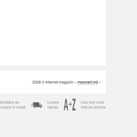
2026 © Internet magazin «
maxmart.md
»
bilitatea de
Livrare
Cea mai mare
umpara in credit
rapida
listă de articole