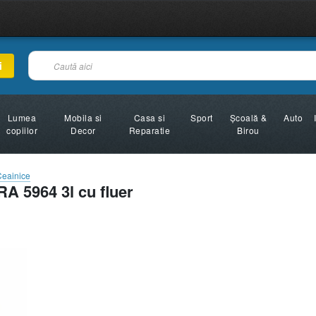
i
Lumea
Mobila si
Casa si
Sport
Şcoală &
Auto
copiilor
Decor
Reparatie
Birou
Ceainice
A 5964 3l cu fluer