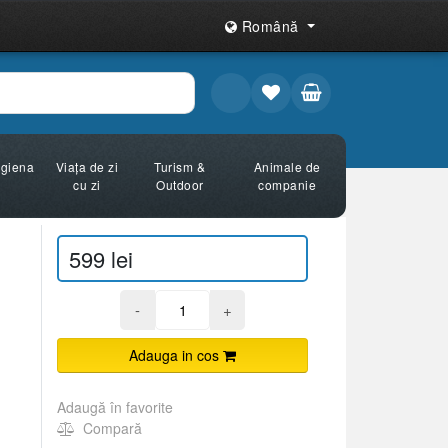
Română
Igiena
Viața de zi
Turism &
Animale de
cu zi
Outdoor
companie
599 lei
-
+
Adauga in cos
Adaugă în favorite
Compară