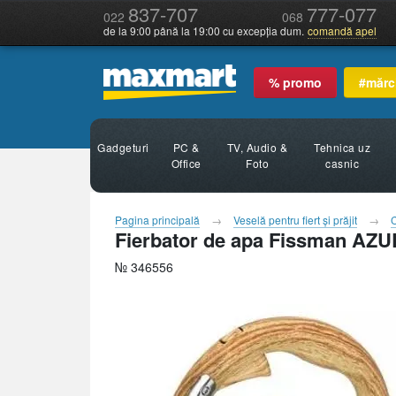
837-707
777-077
022
068
de la 9:00 până la 19:00 cu excepția dum.
comandă apel
% promo
#mărc
Gadgeturi
PC &
TV, Audio &
Tehnica uz
Office
Foto
casnic
Pagina principală
Veselă pentru fiert şi prăjit
Fierbator de apa Fissman AZUR
№ 346556