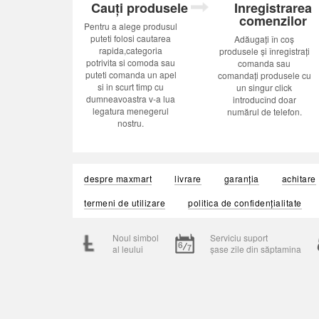
Cauți produsele
Inregistrarea
comenzilor
Pentru a alege produsul
puteti folosi cautarea
Adăugați în coș
rapida,categoria
produsele și înregistrați
potrivita si comoda sau
comanda sau
puteti comanda un apel
comandați produsele cu
si in scurt timp cu
un singur click
dumneavoastra v-a lua
introducînd doar
legatura menegerul
numărul de telefon.
nostru.
despre maxmart
livrare
garanția
achitare
termeni de utilizare
politica de confidențialitate
Noul simbol
Serviciu suport
al leului
șase zile din săptamina