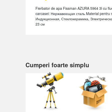
Fierbator de apa Fissman AZURA 5964 3l cu flue
carcasei: Нержавеющая сталь Material pentru
Индукционная, Стеклокерамика, Электрическая P
23 см
Cumperi foarte simplu