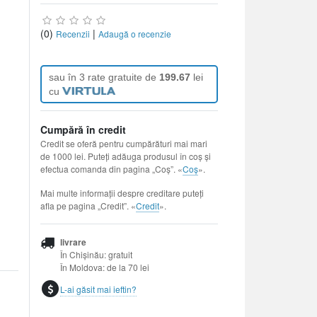
(0)
|
Recenzii
Adaugă o recenzie
sau în 3 rate gratuite de
199.67
lei
cu
Cumpără în credit
Credit se oferă pentru cumpărături mai mari
de 1000 lei. Puteți adăuga produsul în coș și
efectua comanda din pagina „Coș”. «
Coș
».
Mai multe informații despre creditare puteți
afla pe pagina „Credit”. «
Credit
».
livrare
În Chișinău: gratuit
În Moldova: de la 70 lei
L-ai găsit mai ieftin?