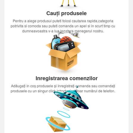
Cauți produsele
Pentru a alege produsul puteti folosi cautarea rapida,categoria
potrivita si comoda sau puteti comanda un apel si in scurt timp cu
dumneavoastra v-a lua legatura menegerul nostru.
Inregistrarea comenzilor
Adăugați în coș produsele și înregistrați comanda sau comandați
produsele cu un singur click introducînd doar numărul de telefon.