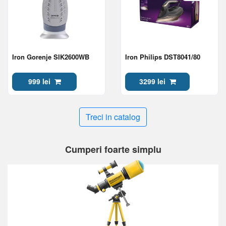
Iron Gorenje SIK2600WB
Iron Philips DST8041/80
999 lei
3299 lei
Treci in catalog
Cumperi foarte simplu