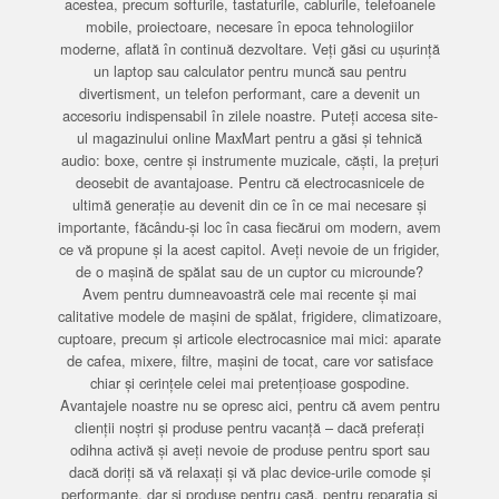
acestea, precum softurile, tastaturile, cablurile, telefoanele
mobile, proiectoare, necesare în epoca tehnologiilor
moderne, aflată în continuă dezvoltare. Veți găsi cu ușurință
un laptop sau calculator pentru muncă sau pentru
divertisment, un telefon performant, care a devenit un
accesoriu indispensabil în zilele noastre. Puteți accesa site-
ul magazinului online MaxMart pentru a găsi și tehnică
audio: boxe, centre și instrumente muzicale, căști, la prețuri
deosebit de avantajoase. Pentru că electrocasnicele de
ultimă generație au devenit din ce în ce mai necesare și
importante, făcându-și loc în casa fiecărui om modern, avem
ce vă propune și la acest capitol. Aveți nevoie de un frigider,
de o mașină de spălat sau de un cuptor cu microunde?
Avem pentru dumneavoastră cele mai recente și mai
calitative modele de mașini de spălat, frigidere, climatizoare,
cuptoare, precum și articole electrocasnice mai mici: aparate
de cafea, mixere, filtre, mașini de tocat, care vor satisface
chiar și cerințele celei mai pretențioase gospodine.
Avantajele noastre nu se opresc aici, pentru că avem pentru
clienții noștri și produse pentru vacanță – dacă preferați
odihna activă și aveți nevoie de produse pentru sport sau
dacă doriți să vă relaxați și vă plac device-urile comode și
performante, dar și produse pentru casă, pentru reparația și