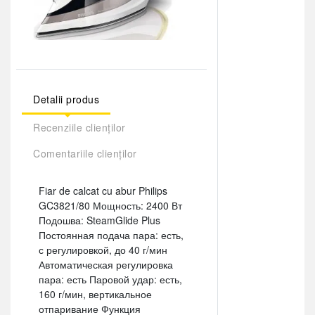
Detalii produs
Recenziile clienților
Comentariile clienților
Fiar de calcat cu abur Philips
GC3821/80 Мощность: 2400 Вт
Подошва: SteamGlide Plus
Постоянная подача пара: есть,
с регулировкой, до 40 г/мин
Автоматическая регулировка
пара: есть Паровой удар: есть,
160 г/мин, вертикальное
отпаривание Функция