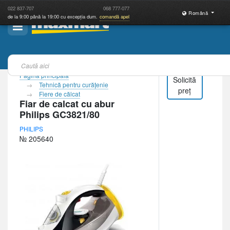
022
837-707
068
777-077
Română
de la 9:00 până la 19:00 cu excepția dum.
comandă apel
Pagina principală
Solicită
Tehnică pentru curăţenie
preț
Fiere de călcat
Fiar de calcat cu abur
Philips GC3821/80
PHILIPS
№ 205640