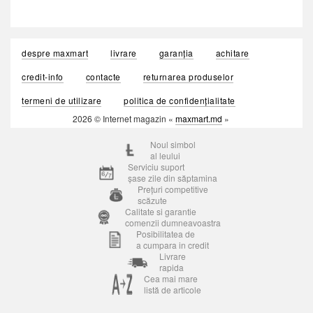
despre maxmart
livrare
garanția
achitare
credit-info
contacte
returnarea produselor
termeni de utilizare
politica de confidențialitate
2026 © Internet magazin «
maxmart.md
»
Noul simbol
al leului
Serviciu suport
șase zile din săptamina
Prețuri competitive
scăzute
Calitate si garantie
comenzii dumneavoastra
Posibilitatea de
a cumpara in credit
Livrare
rapida
Cea mai mare
listă de articole