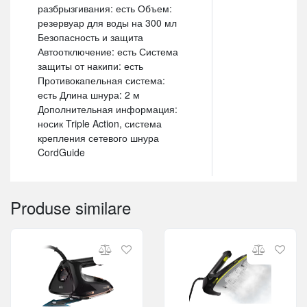
разбрызгивания: есть Объем:
резервуар для воды на 300 мл
Безопасность и защита
Автоотключение: есть Система
защиты от накипи: есть
Противокапельная система:
есть Длина шнура: 2 м
Дополнительная информация:
носик Triple Action, система
крепления сетевого шнура
CordGuide
Produse similare