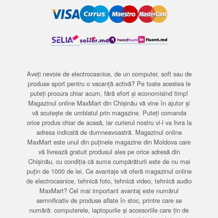
Aveți nevoie de electrocasnice, de un computer, soft sau de
produse sport pentru o vacanță activă? Pe toate acestea le
puteți procura chiar acum, fără efort și economisind timp!
Magazinul online MaxMart din Chișinău vă vine în ajutor și
vă scutește de umblatul prin magazine. Puteți comanda
orice produs chiar de acasă, iar curierul nostru vi-l va livra la
adresa indicată de dumneavoastră. Magazinul online
MaxMart este unul din puținele magazine din Moldova care
vă livrează gratuit produsul ales pe orice adresă din
Chișinău, cu condiția că suma cumpărăturii este de nu mai
puțin de 1000 de lei. Ce avantaje vă oferă magazinul online
de electrocasnice, tehnică foto, tehnică video, tehnică audio
MaxMart? Cel mai important avantaj este numărul
semnificativ de produse aflate în stoc, printre care se
numără: computerele, laptopurile și accesoriile care țin de