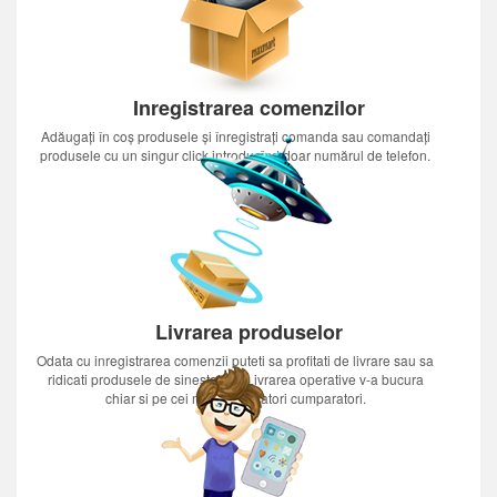
Inregistrarea comenzilor
Adăugați în coș produsele și înregistrați comanda sau comandați
produsele cu un singur click introducînd doar numărul de telefon.
Livrarea produselor
Odata cu inregistrarea comenzii puteti sa profitati de livrare sau sa
ridicati produsele de sinestatator.Livrarea operative v-a bucura
chiar si pe cei mai nerabdatori cumparatori.