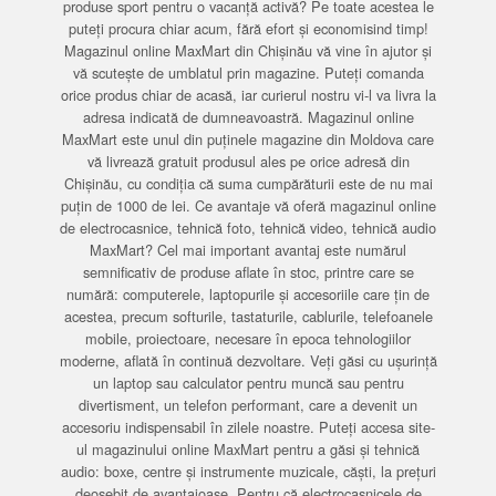
produse sport pentru o vacanță activă? Pe toate acestea le
puteți procura chiar acum, fără efort și economisind timp!
Magazinul online MaxMart din Chișinău vă vine în ajutor și
vă scutește de umblatul prin magazine. Puteți comanda
orice produs chiar de acasă, iar curierul nostru vi-l va livra la
adresa indicată de dumneavoastră. Magazinul online
MaxMart este unul din puținele magazine din Moldova care
vă livrează gratuit produsul ales pe orice adresă din
Chișinău, cu condiția că suma cumpărăturii este de nu mai
puțin de 1000 de lei. Ce avantaje vă oferă magazinul online
de electrocasnice, tehnică foto, tehnică video, tehnică audio
MaxMart? Cel mai important avantaj este numărul
semnificativ de produse aflate în stoc, printre care se
numără: computerele, laptopurile și accesoriile care țin de
acestea, precum softurile, tastaturile, cablurile, telefoanele
mobile, proiectoare, necesare în epoca tehnologiilor
moderne, aflată în continuă dezvoltare. Veți găsi cu ușurință
un laptop sau calculator pentru muncă sau pentru
divertisment, un telefon performant, care a devenit un
accesoriu indispensabil în zilele noastre. Puteți accesa site-
ul magazinului online MaxMart pentru a găsi și tehnică
audio: boxe, centre și instrumente muzicale, căști, la prețuri
deosebit de avantajoase. Pentru că electrocasnicele de