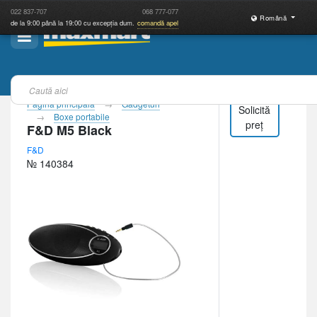
022
837-707
068
777-077
Română
de la 9:00 până la 19:00 cu excepția dum.
comandă apel
Pagina principală
Gadgeturi
Solicită
Boxe portabile
preț
F&D M5 Black
F&D
№ 140384