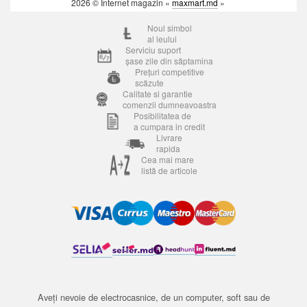
2026 © Internet magazin «
maxmart.md
»
Noul simbol
al leului
Serviciu suport
șase zile din săptamina
Prețuri competitive
scăzute
Calitate si garantie
comenzii dumneavoastra
Posibilitatea de
a cumpara in credit
Livrare
rapida
Cea mai mare
listă de articole
Aveți nevoie de electrocasnice, de un computer, soft sau de