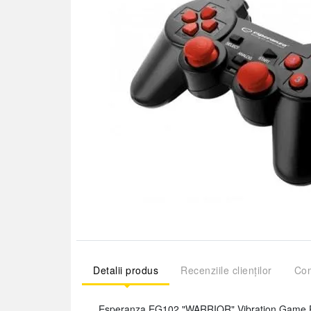
Detalii produs
Recenziile clienților
Com
Esperanza EG102 "WARRIOR" Vibration Game P