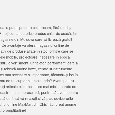
 le puteți procura chiar acum, fără efort și
Puteți comanda orice produs chiar de acasă, iar
magazine din Moldova care vă livrează gratuit
. Ce avantaje vă oferă magazinul online de
tiv de produse aflate în stoc, printre care se
oanele mobile, proiectoare, necesare în epoca
entru divertisment, un telefon performant, care a
 și tehnică audio: boxe, centre și instrumente
 ce mai necesare și importante, făcându-și loc în
at sau de un cuptor cu microunde? Avem pentru
 și articole electrocasnice mai mici: aparate de
e noastre nu se opresc aici, pentru că avem pentru
ă doriți să vă relaxați și vă plac device-urile
zinul online MaxMart din Chișinău, creat anume
i promptitudine!