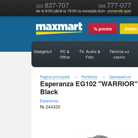
837-707
777-077
022
068
de la 9:00 până la 19:00 cu excepția dum.
comandă apel
% promo
#mărc
Gadgeturi
PC &
TV, Audio &
Tehnica uz
Office
Foto
casnic
Pagina principală
Periferice
Gamepad-uri
Esperanza EG102 "WARRIOR" V
Black
Esperanza
№ 244320