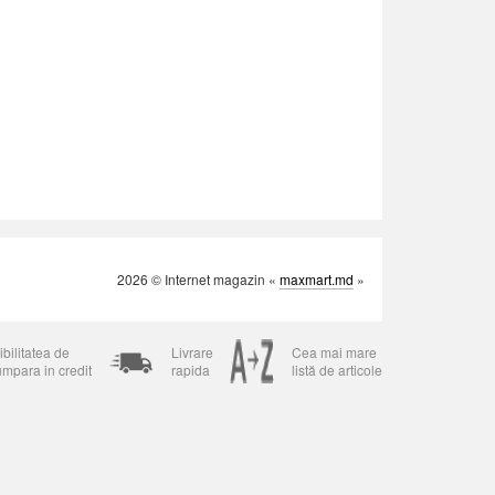
2026 © Internet magazin «
maxmart.md
»
bilitatea de
Livrare
Cea mai mare
umpara in credit
rapida
listă de articole