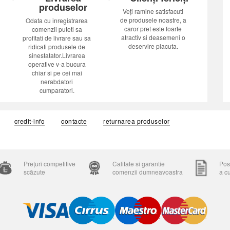
produselor
Veți ramine satisfacuti
de produsele noastre, a
Odata cu inregistrarea
caror pret este foarte
comenzii puteti sa
atractiv si deasemeni o
profitati de livrare sau sa
deservire placuta.
ridicati produsele de
sinestatator.Livrarea
operative v-a bucura
chiar si pe cei mai
nerabdatori
cumparatori.
credit-info
contacte
returnarea produselor
Prețuri competitive
Calitate si garantie
Posi
scăzute
comenzii dumneavoastra
a c