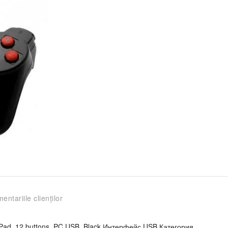
entariile clienților
ad, 12 buttons, PC USB, Black Интерфейс USB Категория