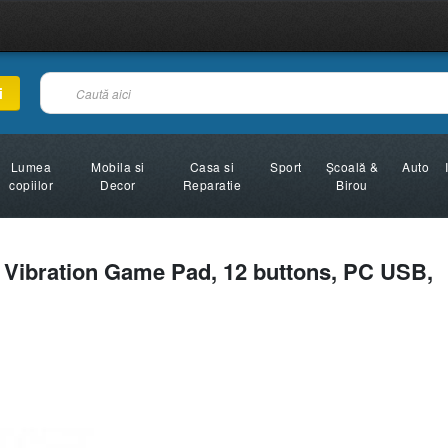
i
Lumea
Mobila si
Casa si
Sport
Şcoală &
Auto
copiilor
Decor
Reparatie
Birou
ibration Game Pad, 12 buttons, PC USB,