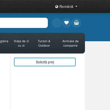
Română
Igiena
Viața de zi
Turism &
Animale de
cu zi
Outdoor
companie
Solicită preț