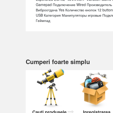
Gamepad Подключение Wired Производитель 
Виброотдача Yes Количество кнопок 12 butto
USB Категория Манипуляторы игровые Подк
Геймпад
Cumperi foarte simplu
Cauți produsele
Inregistrarea