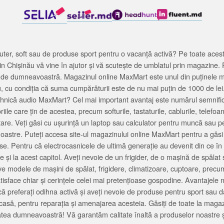
ter, soft sau de produse sport pentru o vacanță activă? Pe toate acestea
 Chișinău vă vine în ajutor și vă scutește de umblatul prin magazine. 
cată de dumneavoastră. Magazinul online MaxMart este unul din puținele 
u, cu condiția că suma cumpărăturii este de nu mai puțin de 1000 de lei
tehnică audio MaxMart? Cel mai important avantaj este numărul semnifica
ile care țin de acestea, precum softurile, tastaturile, cablurile, telef
tare. Veți găsi cu ușurință un laptop sau calculator pentru muncă sau p
noastre. Puteți accesa site-ul magazinului online MaxMart pentru a găsi
ase. Pentru că electrocasnicele de ultimă generație au devenit din ce în
și la acest capitol. Aveți nevoie de un frigider, de o mașină de spăl
e modele de mașini de spălat, frigidere, climatizoare, cuptoare, precum
satisface chiar și cerințele celei mai pretențioase gospodine. Avantajel
că preferați odihna activă și aveți nevoie de produse pentru sport sau dac
casă, pentru reparația și amenajarea acesteia. Găsiți de toate la maga
tea dumneavoastră! Vă garantăm calitate înaltă a produselor noastre ș