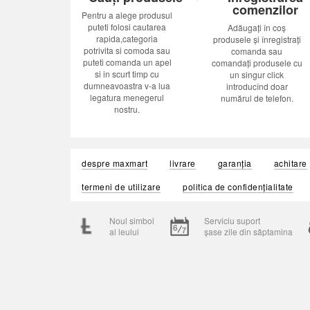
comenzilor
Pentru a alege produsul
puteti folosi cautarea
Adăugați în coș
rapida,categoria
produsele și înregistrați
potrivita si comoda sau
comanda sau
puteti comanda un apel
comandați produsele cu
si in scurt timp cu
un singur click
dumneavoastra v-a lua
introducînd doar
legatura menegerul
numărul de telefon.
nostru.
despre maxmart
livrare
garanția
achitare
termeni de utilizare
politica de confidențialitate
Noul simbol
Serviciu suport
al leului
șase zile din săptamina