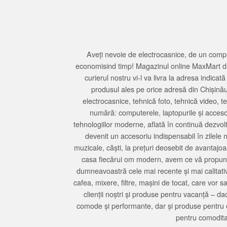
Aveți nevoie de electrocasnice, de un compu
economisind timp! Magazinul online MaxMart din
curierul nostru vi-l va livra la adresa indi
produsul ales pe orice adresă din Chișină
electrocasnice, tehnică foto, tehnică video, 
numără: computerele, laptopurile și accesori
tehnologiilor moderne, aflată în continuă dezvol
devenit un accesoriu indispensabil în zilele 
muzicale, căști, la prețuri deosebit de avantajo
casa fiecărui om modern, avem ce vă propune 
dumneavoastră cele mai recente și mai calitativ
cafea, mixere, filtre, mașini de tocat, care vor 
clienții noștri și produse pentru vacanță – da
comode și performante, dar și produse pentru 
pentru comodita