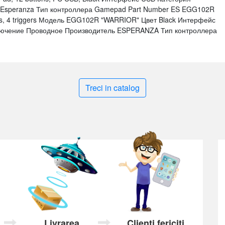
Esperanza Тип контроллера Gamepad Part Number ES EGG102R
ns, 4 triggers Модель EGG102R "WARRIOR" Цвет Black Интерфейс
лючение Проводное Производитель ESPERANZA Тип контроллера
Treci in catalog
Livrarea
Clienți fericiți