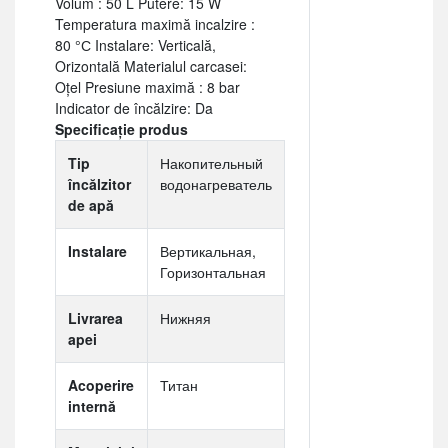
Volum : 50 L Putere: 15 W
Temperatura maximă incalzire :
80 °С Instalare: Verticală,
Orizontală Materialul carcasei:
Oţel Presiune maximă : 8 bar
Indicator de încălzire: Da
Specificație produs
Tip
Накопительный
încălzitor
водонагреватель
de apă
Instalare
Вертикальная,
Горизонтальная
Livrarea
Нижняя
apei
Acoperire
Титан
internă