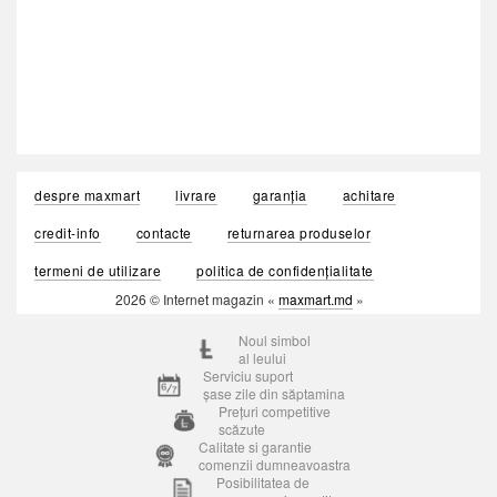
despre maxmart
livrare
garanția
achitare
credit-info
contacte
returnarea produselor
termeni de utilizare
politica de confidențialitate
2026 © Internet magazin «
maxmart.md
»
Noul simbol
al leului
Serviciu suport
șase zile din săptamina
Prețuri competitive
scăzute
Calitate si garantie
comenzii dumneavoastra
Posibilitatea de