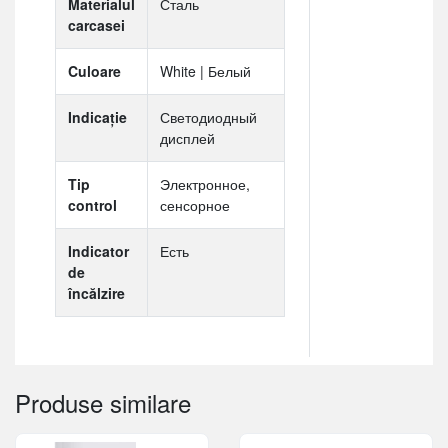
Materialul
Сталь
carcasei
Culoare
White | Белый
Indicaţie
Светодиодный
дисплей
Tip
Электронное,
control
сенсорное
Indicator
Есть
de
încălzire
Produse similare