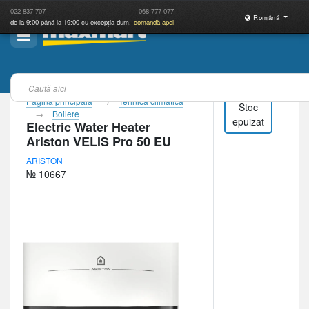
022
837-707
068
777-077
Română
de la 9:00 până la 19:00 cu excepția dum.
comandă apel
Pagina principală
Tehnică climatică
Stoc
Boilere
epuizat
Electric Water Heater
Ariston VELIS Pro 50 EU
ARISTON
№ 10667