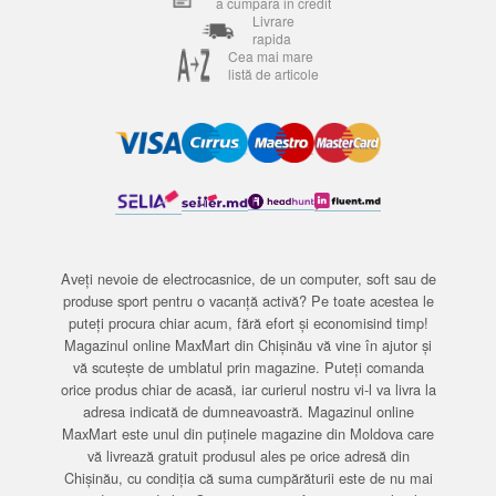
a cumpara in credit
Livrare
rapida
Cea mai mare
listă de articole
Aveți nevoie de electrocasnice, de un computer, soft sau de
produse sport pentru o vacanță activă? Pe toate acestea le
puteți procura chiar acum, fără efort și economisind timp!
Magazinul online MaxMart din Chișinău vă vine în ajutor și
vă scutește de umblatul prin magazine. Puteți comanda
orice produs chiar de acasă, iar curierul nostru vi-l va livra la
adresa indicată de dumneavoastră. Magazinul online
MaxMart este unul din puținele magazine din Moldova care
vă livrează gratuit produsul ales pe orice adresă din
Chișinău, cu condiția că suma cumpărăturii este de nu mai