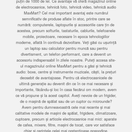
puțin de 1000 de lei. Ce avantaje vă oferă magazinul online
de electrocasnice, tehnică foto, tehnică video, tehnică audio
MaxMart? Cel mai important avantaj este numărul
semnificativ de produse aflate în stoc, printre care se
numără: computerele, laptopurile și accesoriile care țin de
acestea, precum softurile, tastaturile, cablurile, telefoanele
mobile, proiectoare, necesare în epoca tehnologiilor
moderne, aflată în continuă dezvoltare. Veți găsi cu ușurință
un laptop sau calculator pentru muncă sau pentru
divertisment, un telefon performant, care a devenit un
accesoriu indispensabil în zilele noastre. Puteți accesa site-
ul magazinului online MaxMart pentru a găsi și tehnică
audio: boxe, centre și instrumente muzicale, căști, la prețuri
deosebit de avantajoase. Pentru că electrocasnicele de
ultimă generație au devenit din ce în ce mai necesare și
importante, făcându-și loc în casa fiecărui om modern, avem
ce vă propune și la acest capitol. Aveți nevoie de un frigider,
de o mașină de spălat sau de un cuptor cu microunde?
Avem pentru dumneavoastră cele mai recente și mai
calitative modele de mașini de spălat, frigidere, climatizoare,
cuptoare, precum și articole electrocasnice mai mici: aparate
de cafea, mixere, filtre, mașini de tocat, care vor satisface
chiar și cerințele celei mai pretențioase gospodine.