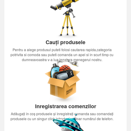
Cauți produsele
Pentru a alege produsul puteti folosi cautarea rapida,categoria
potrivita si comoda sau puteti comanda un apel si in scurt timp cu
dumneavoastra v-a lua legatura menegerul nostru.
Inregistrarea comenzilor
Adăugați în coș produsele și înregistrați comanda sau comandați
produsele cu un singur click introducînd doar numărul de telefon.