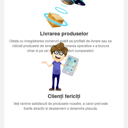
Livrarea produselor
Odata cu inregistrarea comenzii puteti sa profitati de livrare sau sa
ridicati produsele de sinestatator.Livrarea operative v-a bucura
chiar si pe cei mai nerabdatori cumparatori.
Clienți fericiți
Veți ramine satisfacuti de produsele noastre, a caror pret este
foarte atractiv si deasemeni o deservire placuta.