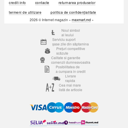
credit-info
contacte
returnarea produselor
termeni de utilizare
politica de confidențialitate
2026 © Internet magazin «
maxmart.md
»
Noul simbol
al leului
Serviciu suport
șase zile din săptamina
Prețuri competitive
scăzute
Calitate si garantie
comenzii dumneavoastra
Posibilitatea de
a cumpara in credit
Livrare
rapida
Cea mai mare
listă de articole