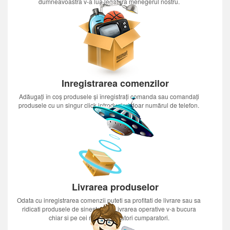
dumneavoastra v-a lua legatura menegerul nostru.
Inregistrarea comenzilor
Adăugați în coș produsele și înregistrați comanda sau comandați
produsele cu un singur click introducînd doar numărul de telefon.
Livrarea produselor
Odata cu inregistrarea comenzii puteti sa profitati de livrare sau sa
ridicati produsele de sinestatator.Livrarea operative v-a bucura
chiar si pe cei mai nerabdatori cumparatori.