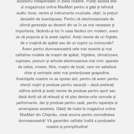
accesoriu indispensabil în zilele noastre. Puteți accesa site-
ul magazinului online MaxMart pentru a găsi și tehnică
audio: boxe, centre și instrumente muzicale, căști, la prețuri
deosebit de avantajoase. Pentru că electrocasnicele de
ultimă generație au devenit din ce în ce mai necesare și
importante, făcându-și loc în casa fiecărui om modern, avem
ce vă propune și la acest capitol. Aveți nevoie de un frigider,
de o mașină de spălat sau de un cuptor cu microunde?
Avem pentru dumneavoastră cele mai recente și mai
calitative modele de mașini de spălat, frigidere, climatizoare,
cuptoare, precum și articole electrocasnice mai mici: aparate
de cafea, mixere, filtre, mașini de tocat, care vor satisface
chiar și cerințele celei mai pretențioase gospodine.
Avantajele noastre nu se opresc aici, pentru că avem pentru
clienții noștri și produse pentru vacanță – dacă preferați
odihna activă și aveți nevoie de produse pentru sport sau
dacă doriți să vă relaxați și vă plac device-urile comode și
performante, dar și produse pentru casă, pentru reparația și
amenajarea acesteia. Găsiți de toate la magazinul online
MaxMart din Chișinău, creat anume pentru comoditatea
dumneavoastră! Vă garantăm calitate înaltă a produselor
noastre și promptitudine!