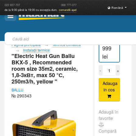
022
837-707
068
777-077
Română
de la 9:00 până la 19:00 cu excepția dum.
comandă apel
Pagina principală
Tehnică climatică
999
Instalaţii termice
"Electric Heat Gun Ballu
lei
BKX-5 , Recommended
room size 35m2, ceramic,
-
+
1,8-3кВт, max 50 °С,
250m3/h, yellow "
Adauga
in cos
BALLU
№ 290343
Adaugă în
favorite
Compară