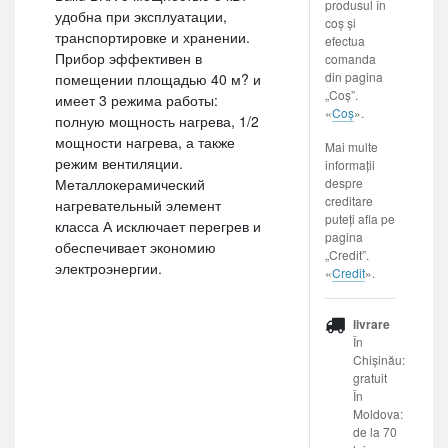
produsul în
удобна при эксплуатации,
coș și
транспортировке и хранении.
efectua
Прибор эффективен в
comanda
din pagina
помещении площадью 40 м? и
„Coș”.
имеет 3 режима работы:
«
Coș
».
полную мощность нагрева, 1/2
мощности нагрева, а также
Mai multe
режим вентиляции.
informații
Металлокерамический
despre
creditare
нагревательный элемент
puteți afla pe
класса А исключает перегрев и
pagina
обеспечивает экономию
„Credit”.
электроэнергии.
«
Credit
».
livrare
În
Chișinău:
gratuit
În
Moldova:
de la 70