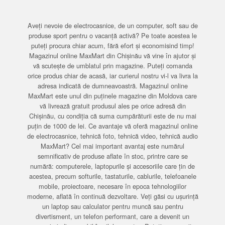
Aveți nevoie de electrocasnice, de un computer, soft sau de
produse sport pentru o vacanță activă? Pe toate acestea le
puteți procura chiar acum, fără efort și economisind timp!
Magazinul online MaxMart din Chișinău vă vine în ajutor și
vă scutește de umblatul prin magazine. Puteți comanda
orice produs chiar de acasă, iar curierul nostru vi-l va livra la
adresa indicată de dumneavoastră. Magazinul online
MaxMart este unul din puținele magazine din Moldova care
vă livrează gratuit produsul ales pe orice adresă din
Chișinău, cu condiția că suma cumpărăturii este de nu mai
puțin de 1000 de lei. Ce avantaje vă oferă magazinul online
de electrocasnice, tehnică foto, tehnică video, tehnică audio
MaxMart? Cel mai important avantaj este numărul
semnificativ de produse aflate în stoc, printre care se
numără: computerele, laptopurile și accesoriile care țin de
acestea, precum softurile, tastaturile, cablurile, telefoanele
mobile, proiectoare, necesare în epoca tehnologiilor
moderne, aflată în continuă dezvoltare. Veți găsi cu ușurință
un laptop sau calculator pentru muncă sau pentru
divertisment, un telefon performant, care a devenit un