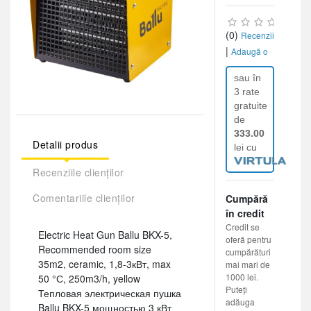
(0)
Recenzii
|
Adaugă o
recenzie
sau în
3 rate
gratuite
de
333.00
Detalii produs
lei cu
Recenziile clienților
Comentariile clienților
Cumpără
în credit
Credit se
Electric Heat Gun Ballu BKX-5,
oferă pentru
Recommended room size
cumpărături
35m2, ceramic, 1,8-3кВт, max
mai mari de
1000 lei.
50 °С, 250m3/h, yellow
Puteți
Тепловая электрическая пушка
adăuga
Ballu BKX-5 мощностью 3 кВт