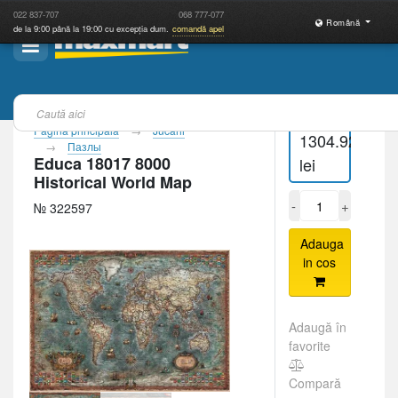
022
837-707
068
777-077
Română
de la 9:00 până la 19:00 cu excepția dum.
comandă apel
Pagina principală
Jucării
1304.92
Пазлы
Educa 18017 8000
lei
Historical World Map
-
+
№ 322597
Adauga
in cos
Adaugă în
favorite
Compară