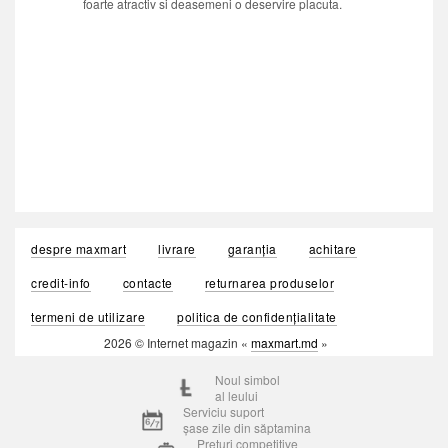
foarte atractiv si deasemeni o deservire placuta.
despre maxmart
livrare
garanția
achitare
credit-info
contacte
returnarea produselor
termeni de utilizare
politica de confidențialitate
2026 © Internet magazin «
maxmart.md
»
Noul simbol
al leului
Serviciu suport
șase zile din săptamina
Prețuri competitive