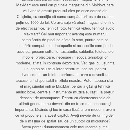
MaxMart este unul din puținele magazine din Moldova care
vă livrează gratuit produsul ales pe orice adresă din
Chișinău, cu condiția că suma cumpărăturii este de nu mai
puțin de 1000 de lei. Ce avantaje vă oferă magazinul online
de electrocasnice, tehnică foto, tehnică video, tehnică audio
MaxMart? Cel mai important avantaj este numărul
semnificativ de produse aflate în stoc, printre care se
numără: computerele, laptopurile și accesoriile care țin de
acestea, precum softurile, tastaturile, cablurile, telefoanele
mobile, proiectoare, necesare în epoca tehnologiilor
moderne, aflată în continuă dezvoltare. Veți găsi cu ușurință
un laptop sau calculator pentru muncă sau pentru
divertisment, un telefon performant, care a devenit un
accesoriu indispensabil în zilele noastre. Puteți accesa site-
ul magazinului online MaxMart pentru a găsi și tehnică
audio: boxe, centre și instrumente muzicale, căști, la prețuri
deosebit de avantajoase. Pentru că electrocasnicele de
ultimă generație au devenit din ce în ce mai necesare și
importante, făcându-și loc în casa fiecărui om modern, avem
ce vă propune și la acest capitol. Aveți nevoie de un frigider,
de o mașină de spălat sau de un cuptor cu microunde?
Avem pentru dumneavoastră cele mai recente și mai