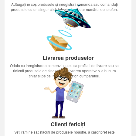
Adăugați în coș produsele și înregistrați comanda sau comandați
produsele cu un singur click introducînd doar numărul de telefon.
Livrarea produselor
Odata cu inregistrarea comenzii puteti sa profitati de livrare sau sa
ridicati produsele de sinestatator.Livrarea operative v-a bucura
chiar si pe cei mai nerabdatori cumparatori.
Clienți fericiți
Veți ramine satisfacuti de produsele noastre, a caror pret este