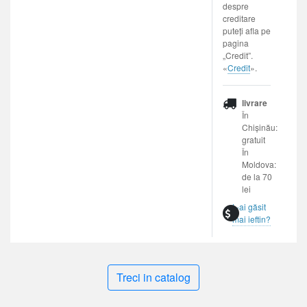
despre
creditare
puteți afla pe
pagina
„Credit”.
«
Credit
».
livrare
În
Chișinău:
gratuit
În
Moldova:
de la 70
lei
L-ai găsit
mai ieftin?
Treci in catalog