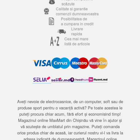
scăzute
Calitate si garantie
comenzii dumneavoastra
Posibilitatea de
a cumpara in credit
Livrare
rapida
Cea mai mare
listă de articole
Aveți nevoie de electrocasnice, de un computer, soft sau de
produse sport pentru o vacanță activă? Pe toate acestea le
puteți procura chiar acum, fără efort și economisind timp!
Magazinul online MaxMart din Chișinău vă vine în ajutor și
vă scutește de umblatul prin magazine. Puteți comanda
orice produs chiar de acasă, iar curierul nostru vi-l va livra la
adresa indicată de dumneavoastră. Magazinul online