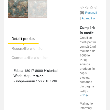
(0)
Recenzii
|
Adaugă o
recenzie
Cumpără
în credit
Credit se
Detalii produs
oferă pentru
cumpărături
Recenziile clienților
mai mari de
1000 lei.
Comentariile clienților
Puteți
adăuga
produsul în
Educa 18017 8000 Historical
coș și
World Map Размер
efectua
изображения 156 x 107 cm
comanda
din pagina
„Coș”.
«
Coș
».
Mai multe
informații