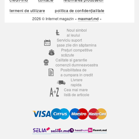
termeni de utilizare
politica de confidențialitate
2026 © Internet magazin «
maxmart.md
»
Noul simbol
al leului
Serviciu suport
șase zile din săptamina
Prețuri competitive
scăzute
Calitate si garantie
comenzii dumneavoastra
Posibilitatea de
a cumpara in credit
Livrare
rapida
Cea mai mare
listă de articole