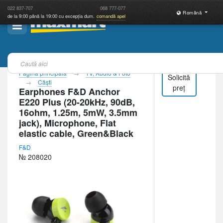
022
837-707
068
777-077
Română
de la 9:00 până la 19:00 cu excepția dum.
comandă apel
Pagina principală
TV, Audio & Foto
Solicită
Căşti
preț
Earphones F&D Anchor
E220 Plus (20-20kHz, 90dB,
16ohm, 1.25m, 5mW, 3.5mm
jack), Microphone, Flat
elastic cable, Green&Black
F&D
№ 208020