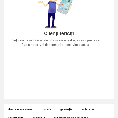
Clienți fericiți
Veți ramine satisfacuti de produsele noastre, a caror pret este
foarte atractiv si deasemeni o deservire placuta.
despre maxmart
livrare
garanția
achitare
credit-info
contacte
returnarea produselor