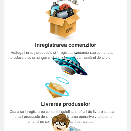
Inregistrarea comenzilor
Adăugați în coș produsele și înregistrați comanda sau comandați
produsele cu un singur click introducînd doar numărul de telefon.
Livrarea produselor
Odata cu inregistrarea comenzii puteti sa profitati de livrare sau sa
ridicati produsele de sinestatator.Livrarea operative v-a bucura
chiar si pe cei mai nerabdatori cumparatori.