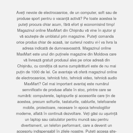
Aveți nevoie de electrocasnice, de un computer, soft sau de
produse sport pentru o vacanță activă? Pe toate acestea le
puteți procura chiar acum, fără efort și economisind timp!
Magazinul online MaxMart din Chișinău vă vine în ajutor și
vă scutește de umblatul prin magazine. Puteți comanda
orice produs chiar de acasă, iar curierul nostru vi-l va livra la
adresa indicată de dumneavoastră. Magazinul online
MaxMart este unul din puținele magazine din Moldova care
vă livrează gratuit produsul ales pe orice adresă din
Chișinău, cu condiția că suma cumpărăturii este de nu mai
puțin de 1000 de lei. Ce avantaje vă oferă magazinul online
de electrocasnice, tehnică foto, tehnică video, tehnică audio
MaxMart? Cel mai important avantaj este numărul
semnificativ de produse aflate în stoc, printre care se
numără: computerele, laptopurile și accesoriile care țin de
acestea, precum softurile, tastaturile, cablurile, telefoanele
mobile, proiectoare, necesare în epoca tehnologiilor
moderne, aflată în continuă dezvoltare. Veți găsi cu ușurință
un laptop sau calculator pentru muncă sau pentru
divertisment, un telefon performant, care a devenit un
accesoriu indispensabil în zilele noastre. Puteți accesa site-