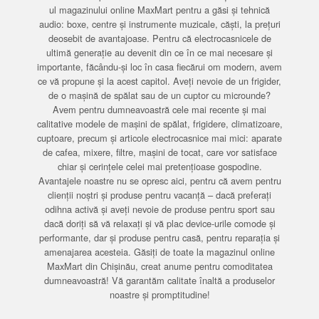
ul magazinului online MaxMart pentru a găsi și tehnică
audio: boxe, centre și instrumente muzicale, căști, la prețuri
deosebit de avantajoase. Pentru că electrocasnicele de
ultimă generație au devenit din ce în ce mai necesare și
importante, făcându-și loc în casa fiecărui om modern, avem
ce vă propune și la acest capitol. Aveți nevoie de un frigider,
de o mașină de spălat sau de un cuptor cu microunde?
Avem pentru dumneavoastră cele mai recente și mai
calitative modele de mașini de spălat, frigidere, climatizoare,
cuptoare, precum și articole electrocasnice mai mici: aparate
de cafea, mixere, filtre, mașini de tocat, care vor satisface
chiar și cerințele celei mai pretențioase gospodine.
Avantajele noastre nu se opresc aici, pentru că avem pentru
clienții noștri și produse pentru vacanță – dacă preferați
odihna activă și aveți nevoie de produse pentru sport sau
dacă doriți să vă relaxați și vă plac device-urile comode și
performante, dar și produse pentru casă, pentru reparația și
amenajarea acesteia. Găsiți de toate la magazinul online
MaxMart din Chișinău, creat anume pentru comoditatea
dumneavoastră! Vă garantăm calitate înaltă a produselor
noastre și promptitudine!