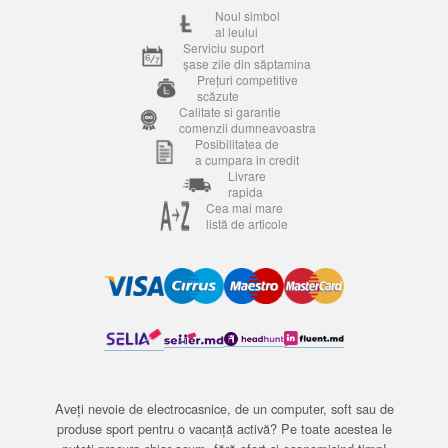
Noul simbol
al leului
Serviciu suport
șase zile din săptamina
Prețuri competitive
scăzute
Calitate si garantie
comenzii dumneavoastra
Posibilitatea de
a cumpara in credit
Livrare
rapida
Cea mai mare
listă de articole
Aveți nevoie de electrocasnice, de un computer, soft sau de
produse sport pentru o vacanță activă? Pe toate acestea le