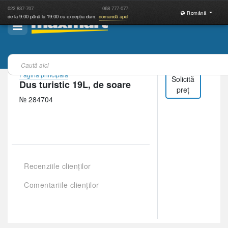
022
837-707
068
777-077
Română
de la 9:00 până la 19:00 cu excepția dum.
comandă apel
Pagina principală
Solicită
Dus turistic 19L, de soare
preț
№ 284704
Recenziile clienților
Comentariile clienților