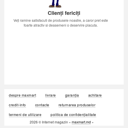
Clienți fericiți
Veți ramine satisfacuti de produsele noastre, a caror pret este
foarte atractiv si deasemeni o deservire placuta.
despre maxmart
livrare
garanția
achitare
credit-info
contacte
returnarea produselor
termeni de utilizare
politica de confidențialitate
2026 © Internet magazin «
maxmart.md
»