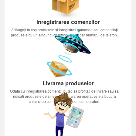
Inregistrarea comenzilor
Adăugați în coș produsele și înregistrați comanda sau comandați
produsele cu un singur click introducînd doar numărul de telefon.
Livrarea produselor
Odata cu inregistrarea comenzii puteti sa profitati de livrare sau sa
ridicati produsele de sinestatator.Livrarea operative v-a bucura
chiar si pe cei mai nerabdatori cumparatori.