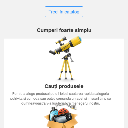
Treci in catalog
Cumperi foarte simplu
Cauți produsele
Pentru a alege produsul puteti folosi cautarea rapida,categoria
potrivita si comoda sau puteti comanda un apel si in scurt timp cu
dumneavoastra v-a lua legatura menegerul nostru.