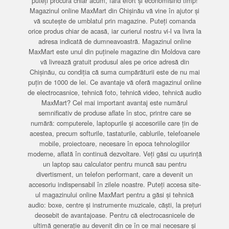
puteți procura chiar acum, fără efort și economisind timp!
Magazinul online MaxMart din Chișinău vă vine în ajutor și
vă scutește de umblatul prin magazine. Puteți comanda
orice produs chiar de acasă, iar curierul nostru vi-l va livra la
adresa indicată de dumneavoastră. Magazinul online
MaxMart este unul din puținele magazine din Moldova care
vă livrează gratuit produsul ales pe orice adresă din
Chișinău, cu condiția că suma cumpărăturii este de nu mai
puțin de 1000 de lei. Ce avantaje vă oferă magazinul online
de electrocasnice, tehnică foto, tehnică video, tehnică audio
MaxMart? Cel mai important avantaj este numărul
semnificativ de produse aflate în stoc, printre care se
numără: computerele, laptopurile și accesoriile care țin de
acestea, precum softurile, tastaturile, cablurile, telefoanele
mobile, proiectoare, necesare în epoca tehnologiilor
moderne, aflată în continuă dezvoltare. Veți găsi cu ușurință
un laptop sau calculator pentru muncă sau pentru
divertisment, un telefon performant, care a devenit un
accesoriu indispensabil în zilele noastre. Puteți accesa site-
ul magazinului online MaxMart pentru a găsi și tehnică
audio: boxe, centre și instrumente muzicale, căști, la prețuri
deosebit de avantajoase. Pentru că electrocasnicele de
ultimă generație au devenit din ce în ce mai necesare și