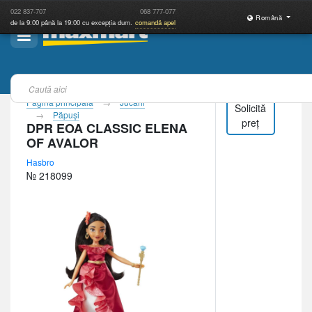
022
837-707
068
777-077
Română
de la 9:00 până la 19:00 cu excepția dum.
comandă apel
Pagina principală
Jucării
Solicită
Păpuşi
preț
DPR EOA CLASSIC ELENA
OF AVALOR
Hasbro
№ 218099