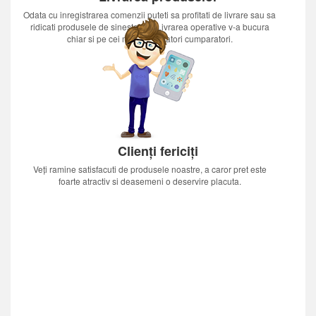
Odata cu inregistrarea comenzii puteti sa profitati de livrare sau sa
ridicati produsele de sinestatator.Livrarea operative v-a bucura
chiar si pe cei mai nerabdatori cumparatori.
Clienți fericiți
Veți ramine satisfacuti de produsele noastre, a caror pret este
foarte atractiv si deasemeni o deservire placuta.