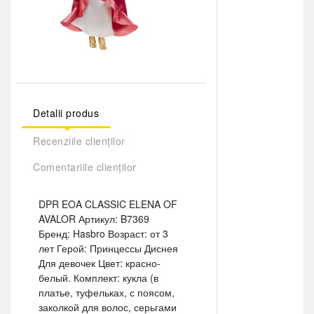
Detalii produs
Recenziile clienților
Comentariile clienților
DPR EOA CLASSIC ELENA OF
AVALOR Артикул: B7369
Бренд: Hasbro Возраст: от 3
лет Герой: Принцессы Диснея
Для девочек Цвет: красно-
белый. Комплект: кукла (в
платье, туфельках, с поясом,
заколкой для волос, серьгами