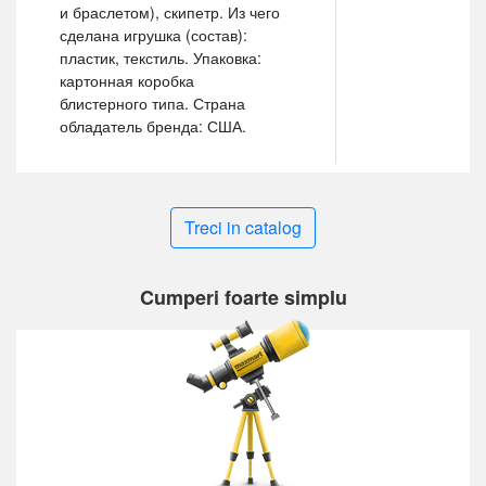
и браслетом), скипетр. Из чего
сделана игрушка (состав):
пластик, текстиль. Упаковка:
картонная коробка
блистерного типа. Страна
обладатель бренда: США.
Treci in catalog
Cumperi foarte simplu