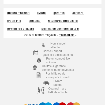
despre maxmart
livrare
garanția
achitare
credit-info
contacte
returnarea produselor
termeni de utilizare
politica de confidențialitate
2026 © Internet magazin «
maxmart.md
»
Noul simbol
al leului
Serviciu suport
șase zile din săptamina
Prețuri competitive
scăzute
Calitate si garantie
comenzii dumneavoastra
Posibilitatea de
a cumpara in credit
Livrare
rapida
Cea mai mare
listă de articole