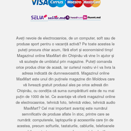
Aveți nevoie de electrocasnice, de un computer, soft sau de
produse sport pentru o vacanță activă? Pe toate acestea le
puteți procura chiar acum, fără efort și economisind timp!
Magazinul online MaxMart din Chișinău vă vine în ajutor și
vă scutește de umblatul prin magazine. Puteți comanda
orice produs chiar de acasă, iar curierul nostru vi-l va livra la
adresa indicată de dumneavoastră. Magazinul online
MaxMart este unul din puținele magazine din Moldova care
vă livrează gratuit produsul ales pe orice adresă din
Chișinău, cu condiția că suma cumpărăturii este de nu mai
puțin de 1000 de lei. Ce avantaje vă oferă magazinul online
de electrocasnice, tehnică foto, tehnică video, tehnică audio
MaxMart? Cel mai important avantaj este numărul
semnificativ de produse aflate în stoc, printre care se
numără: computerele, laptopurile și accesoriile care țin de
acestea, precum softurile, tastaturile, cablurile, telefoanele