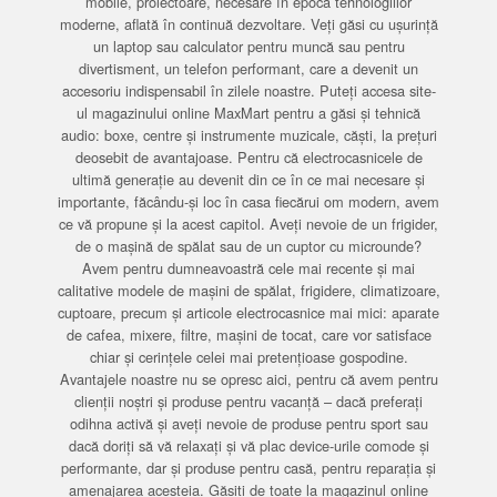
mobile, proiectoare, necesare în epoca tehnologiilor
moderne, aflată în continuă dezvoltare. Veți găsi cu ușurință
un laptop sau calculator pentru muncă sau pentru
divertisment, un telefon performant, care a devenit un
accesoriu indispensabil în zilele noastre. Puteți accesa site-
ul magazinului online MaxMart pentru a găsi și tehnică
audio: boxe, centre și instrumente muzicale, căști, la prețuri
deosebit de avantajoase. Pentru că electrocasnicele de
ultimă generație au devenit din ce în ce mai necesare și
importante, făcându-și loc în casa fiecărui om modern, avem
ce vă propune și la acest capitol. Aveți nevoie de un frigider,
de o mașină de spălat sau de un cuptor cu microunde?
Avem pentru dumneavoastră cele mai recente și mai
calitative modele de mașini de spălat, frigidere, climatizoare,
cuptoare, precum și articole electrocasnice mai mici: aparate
de cafea, mixere, filtre, mașini de tocat, care vor satisface
chiar și cerințele celei mai pretențioase gospodine.
Avantajele noastre nu se opresc aici, pentru că avem pentru
clienții noștri și produse pentru vacanță – dacă preferați
odihna activă și aveți nevoie de produse pentru sport sau
dacă doriți să vă relaxați și vă plac device-urile comode și
performante, dar și produse pentru casă, pentru reparația și
amenajarea acesteia. Găsiți de toate la magazinul online