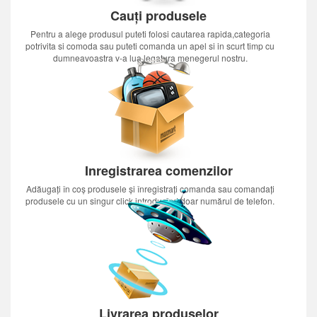
Cauți produsele
Pentru a alege produsul puteti folosi cautarea rapida,categoria
potrivita si comoda sau puteti comanda un apel si in scurt timp cu
dumneavoastra v-a lua legatura menegerul nostru.
Inregistrarea comenzilor
Adăugați în coș produsele și înregistrați comanda sau comandați
produsele cu un singur click introducînd doar numărul de telefon.
Livrarea produselor