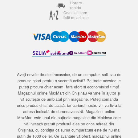
Livrare
rapida
Cea mai mare
listă de articole
Aveți nevoie de electrocasnice, de un computer, soft sau de
produse sport pentru o vacanță activă? Pe toate acestea le
puteți procura chiar acum, fără efort și economisind timp!
Magazinul online MaxMart din Chișinău vă vine în ajutor și
vă scutește de umblatul prin magazine. Puteți comanda
orice produs chiar de acasă, iar curierul nostru vi-l va livra la
adresa indicată de dumneavoastră. Magazinul online
MaxMart este unul din puținele magazine din Moldova care
vă livrează gratuit produsul ales pe orice adresă din
Chișinău, cu condiția că suma cumpărăturii este de nu mai
puțin de 1000 de lei. Ce avantaje vă oferă magazinul online