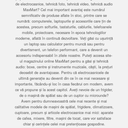
de electrocasnice, tehnică foto, tehnică video, tehnică audio
MaxMart? Cel mai important avantaj este numărul
semnificativ de produse aflate în stoc, printre care se
numără: computerele, laptopurile și accesoriile care țin de
acestea, precum softurile, tastaturile, cablurile, telefoanele
mobile, proiectoare, necesare în epoca tehnologiilor
moderne, aflată în continuă dezvoltare. Veți găsi cu ușurință
un laptop sau calculator pentru muncă sau pentru
divertisment, un telefon performant, care a devenit un
accesoriu indispensabil în zilele noastre. Puteți accesa site-
ul magazinului online MaxMart pentru a găsi și tehnică
audio: boxe, centre și instrumente muzicale, căști, la prețuri
deosebit de avantajoase. Pentru că electrocasnicele de
ultimă generație au devenit din ce în ce mai necesare și
importante, făcându-și loc în casa fiecărui om modern, avem
ce vă propune și la acest capitol. Aveți nevoie de un frigider,
de o mașină de spălat sau de un cuptor cu microunde?
Avem pentru dumneavoastră cele mai recente și mai
calitative modele de mașini de spălat, frigidere, climatizoare,
cuptoare, precum și articole electrocasnice mai mici: aparate
de cafea, mixere, filtre, mașini de tocat, care vor satisface
chiar și cerințele celei mai pretențioase gospodine.