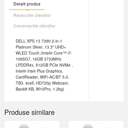
Detalii produs
Recenziile clienților
Comentariile clienților
DELL XPS 13 7390 2-in-1
Platinum Silver, 13.3" UHD+
WLED Touch (Intel® Core™ i7-
1065G7, 16GB 3733MHz
LPDDR4x, 512GB PCIe NVMe ,
Intel® Iris® Plus Graphics,
CardReader, WiFi-AC/BT 5.0,
TB3, 4cell, HD720p Webcam,
Backlit KB, W10Pro, 1.2kg)
Produse similare