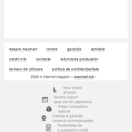
despre maxmart
livrare
garanția
achitare
credit-info
contacte
returnarea produselor
termeni de utilizare
politica de confidențialitate
2026 © Internet magazin «
maxmart.md
»
Noul simbol
al leului
Serviciu suport
șase zile din săptamina
Prețuri competitive
scăzute
Calitate si garantie
comenzii dumneavoastra
Posibilitatea de
a cumpara in credit