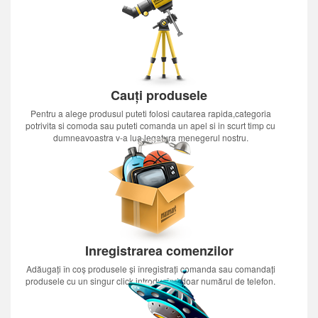
Cauți produsele
Pentru a alege produsul puteti folosi cautarea rapida,categoria
potrivita si comoda sau puteti comanda un apel si in scurt timp cu
dumneavoastra v-a lua legatura menegerul nostru.
Inregistrarea comenzilor
Adăugați în coș produsele și înregistrați comanda sau comandați
produsele cu un singur click introducînd doar numărul de telefon.