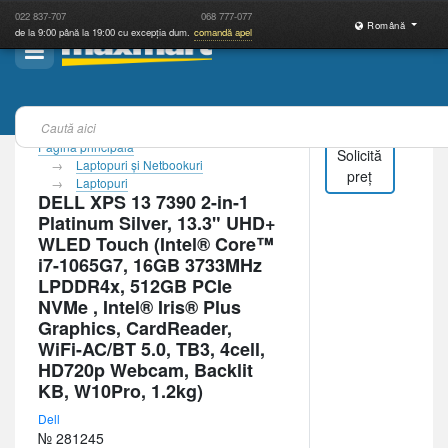
022
837-707
068
777-077
Română
de la 9:00 până la 19:00 cu excepția dum.
comandă apel
Pagina principală
Solicită
Laptopuri şi Netbookuri
preț
Laptopuri
DELL XPS 13 7390 2-in-1
Platinum Silver, 13.3" UHD+
WLED Touch (Intel® Core™
i7-1065G7, 16GB 3733MHz
LPDDR4x, 512GB PCIe
NVMe , Intel® Iris® Plus
Graphics, CardReader,
WiFi-AC/BT 5.0, TB3, 4cell,
HD720p Webcam, Backlit
KB, W10Pro, 1.2kg)
Dell
№ 281245