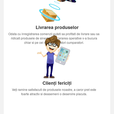
Livrarea produselor
Odata cu inregistrarea comenzii puteti sa profitati de livrare sau sa
ridicati produsele de sinestatator.Livrarea operative v-a bucura
chiar si pe cei mai nerabdatori cumparatori.
Clienți fericiți
Veți ramine satisfacuti de produsele noastre, a caror pret este
foarte atractiv si deasemeni o deservire placuta.