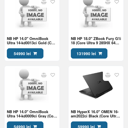
NB HP 14.0" OmniBook
NB HP 18.0" ZBook Fury G1i
Ultra 14-kd0013ci Gold (Core
18 (Core Ultra 9 285HX 64Gb
Ultra 7 356H 32Gb 1Tb Win
2Tb RTX Pro 2000 8Gb Win
11)
11)
54990 lei
131990 lei
NB HP 14.0" OmniBook
NB HyperX 16.0" OMEN 16-
Ultra 14-kd0009ci Gray (Core
am2022ci Black (Core Ultra
Ultra 7 356H 32Gb 1Tb Win
7 270HX Plus 24Gb 1Tb
11)
5060 8Gb)
54990 lei
59990 lei