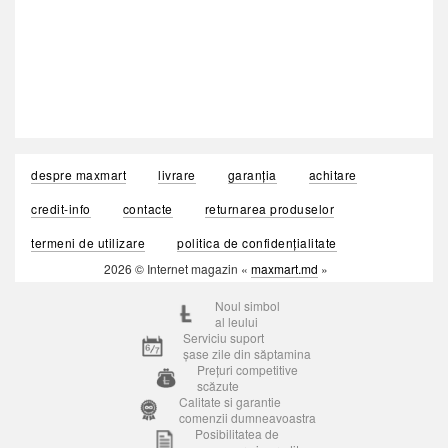
despre maxmart
livrare
garanția
achitare
credit-info
contacte
returnarea produselor
termeni de utilizare
politica de confidențialitate
2026 © Internet magazin «
maxmart.md
»
Noul simbol
al leului
Serviciu suport
șase zile din săptamina
Prețuri competitive
scăzute
Calitate si garantie
comenzii dumneavoastra
Posibilitatea de