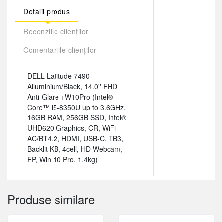
Detalii produs
Recenziile clienților
Comentariile clienților
DELL Latitude 7490
Alluminium/Black, 14.0'' FHD
Anti-Glare +W10Pro (Intel®
Core™ i5-8350U up to 3.6GHz,
16GB RAM, 256GB SSD, Intel®
UHD620 Graphics, CR, WiFi-
AC/BT4.2, HDMI, USB-C, TB3,
Backlit KB, 4cell, HD Webcam,
FP, Win 10 Pro, 1.4kg)
Produse similare