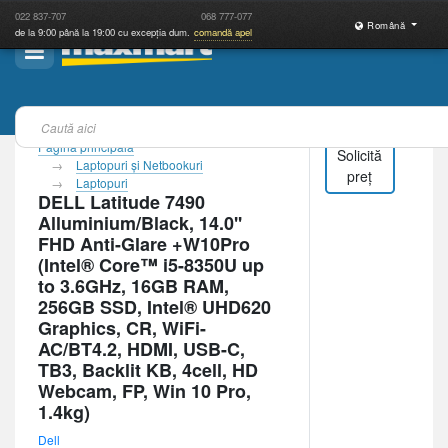
022
837-707
068
777-077
Română
de la 9:00 până la 19:00 cu excepția dum.
comandă apel
Pagina principală
Solicită
Laptopuri şi Netbookuri
preț
Laptopuri
DELL Latitude 7490
Alluminium/Black, 14.0''
FHD Anti-Glare +W10Pro
(Intel® Core™ i5-8350U up
to 3.6GHz, 16GB RAM,
256GB SSD, Intel® UHD620
Graphics, CR, WiFi-
AC/BT4.2, HDMI, USB-C,
TB3, Backlit KB, 4cell, HD
Webcam, FP, Win 10 Pro,
1.4kg)
Dell