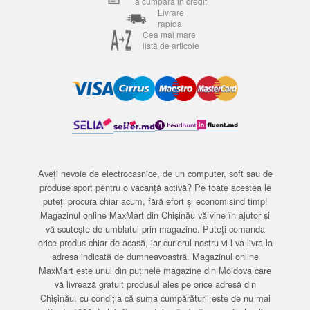
a cumpara in credit
Livrare
rapida
Cea mai mare
listă de articole
Aveți nevoie de electrocasnice, de un computer, soft sau de
produse sport pentru o vacanță activă? Pe toate acestea le
puteți procura chiar acum, fără efort și economisind timp!
Magazinul online MaxMart din Chișinău vă vine în ajutor și
vă scutește de umblatul prin magazine. Puteți comanda
orice produs chiar de acasă, iar curierul nostru vi-l va livra la
adresa indicată de dumneavoastră. Magazinul online
MaxMart este unul din puținele magazine din Moldova care
vă livrează gratuit produsul ales pe orice adresă din
Chișinău, cu condiția că suma cumpărăturii este de nu mai