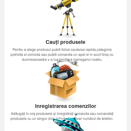
Cauți produsele
Pentru a alege produsul puteti folosi cautarea rapida,categoria
potrivita si comoda sau puteti comanda un apel si in scurt timp cu
dumneavoastra v-a lua legatura menegerul nostru.
Inregistrarea comenzilor
Adăugați în coș produsele și înregistrați comanda sau comandați
produsele cu un singur click introducînd doar numărul de telefon.