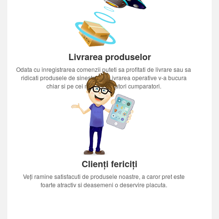
Livrarea produselor
Odata cu inregistrarea comenzii puteti sa profitati de livrare sau sa
ridicati produsele de sinestatator.Livrarea operative v-a bucura
chiar si pe cei mai nerabdatori cumparatori.
Clienți fericiți
Veți ramine satisfacuti de produsele noastre, a caror pret este
foarte atractiv si deasemeni o deservire placuta.