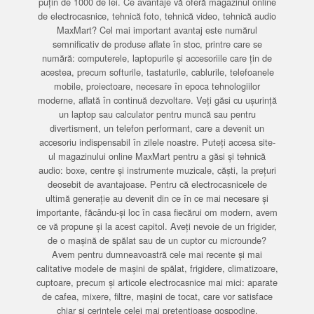
puțin de 1000 de lei. Ce avantaje vă oferă magazinul online
de electrocasnice, tehnică foto, tehnică video, tehnică audio
MaxMart? Cel mai important avantaj este numărul
semnificativ de produse aflate în stoc, printre care se
numără: computerele, laptopurile și accesoriile care țin de
acestea, precum softurile, tastaturile, cablurile, telefoanele
mobile, proiectoare, necesare în epoca tehnologiilor
moderne, aflată în continuă dezvoltare. Veți găsi cu ușurință
un laptop sau calculator pentru muncă sau pentru
divertisment, un telefon performant, care a devenit un
accesoriu indispensabil în zilele noastre. Puteți accesa site-
ul magazinului online MaxMart pentru a găsi și tehnică
audio: boxe, centre și instrumente muzicale, căști, la prețuri
deosebit de avantajoase. Pentru că electrocasnicele de
ultimă generație au devenit din ce în ce mai necesare și
importante, făcându-și loc în casa fiecărui om modern, avem
ce vă propune și la acest capitol. Aveți nevoie de un frigider,
de o mașină de spălat sau de un cuptor cu microunde?
Avem pentru dumneavoastră cele mai recente și mai
calitative modele de mașini de spălat, frigidere, climatizoare,
cuptoare, precum și articole electrocasnice mai mici: aparate
de cafea, mixere, filtre, mașini de tocat, care vor satisface
chiar și cerințele celei mai pretențioase gospodine.