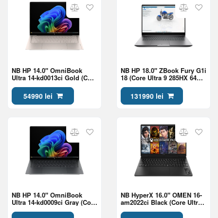
NB HP 14.0" OmniBook
NB HP 18.0" ZBook Fury G1i
Ultra 14-kd0013ci Gold (Core
18 (Core Ultra 9 285HX 64Gb
Ultra 7 356H 32Gb 1Tb Win
2Tb RTX Pro 2000 8Gb Win
11)
11)
54990 lei
131990 lei
NB HP 14.0" OmniBook
NB HyperX 16.0" OMEN 16-
Ultra 14-kd0009ci Gray (Core
am2022ci Black (Core Ultra
Ultra 7 356H 32Gb 1Tb Win
7 270HX Plus 24Gb 1Tb
11)
5060 8Gb)