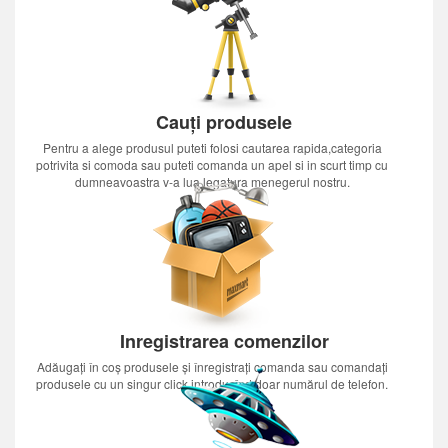
Cauți produsele
Pentru a alege produsul puteti folosi cautarea rapida,categoria
potrivita si comoda sau puteti comanda un apel si in scurt timp cu
dumneavoastra v-a lua legatura menegerul nostru.
Inregistrarea comenzilor
Adăugați în coș produsele și înregistrați comanda sau comandați
produsele cu un singur click introducînd doar numărul de telefon.