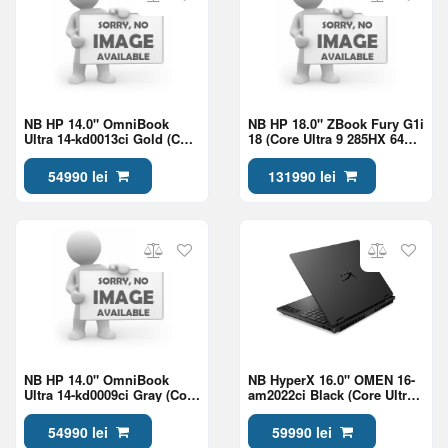
NB HP 14.0" OmniBook
NB HP 18.0" ZBook Fury G1i
Ultra 14-kd0013ci Gold (Core
18 (Core Ultra 9 285HX 64Gb
Ultra 7 356H 32Gb 1Tb Win
2Tb RTX Pro 2000 8Gb Win
11)
11)
54990 lei
131990 lei
NB HP 14.0" OmniBook
NB HyperX 16.0" OMEN 16-
Ultra 14-kd0009ci Gray (Core
am2022ci Black (Core Ultra
Ultra 7 356H 32Gb 1Tb Win
7 270HX Plus 24Gb 1Tb
11)
5060 8Gb)
54990 lei
59990 lei