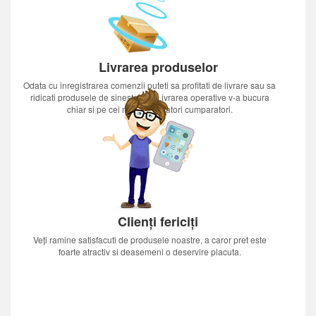
Livrarea produselor
Odata cu inregistrarea comenzii puteti sa profitati de livrare sau sa
ridicati produsele de sinestatator.Livrarea operative v-a bucura
chiar si pe cei mai nerabdatori cumparatori.
Clienți fericiți
Veți ramine satisfacuti de produsele noastre, a caror pret este
foarte atractiv si deasemeni o deservire placuta.