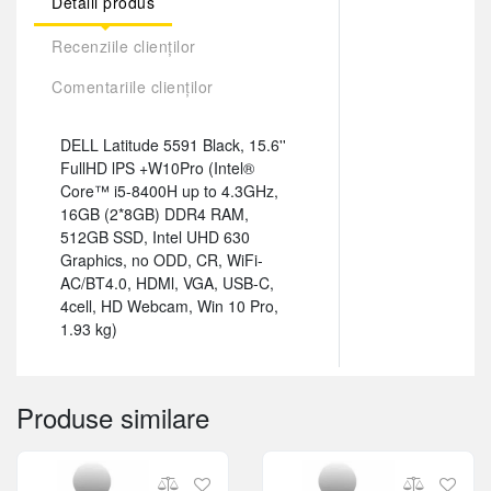
Detalii produs
Recenziile clienților
Comentariile clienților
DELL Latitude 5591 Black, 15.6''
FullHD lPS +W10Pro (Intel®
Core™ i5-8400H up to 4.3GHz,
16GB (2*8GB) DDR4 RAM,
512GB SSD, Intel UHD 630
Graphics, no ODD, CR, WiFi-
AC/BT4.0, HDMl, VGA, USB-C,
4cell, HD Webcam, Win 10 Pro,
1.93 kg)
Produse similare