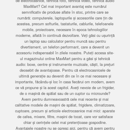
de electrocasnice, tehnică foto, tehnică video, tehnică audio
MaxMart? Cel mai important avantaj este numărul
semnificativ de produse aflate în stoc, printre care se
numără: computerele, laptopurile și accesoriile care țin de
acestea, precum softurile, tastaturile, cablurile, telefoanele
mobile, proiectoare, necesare în epoca tehnologiilor
moderne, aflată în continuă dezvoltare. Veți găsi cu ușurință
un laptop sau calculator pentru muncă sau pentru
divertisment, un telefon performant, care a devenit un
accesoriu indispensabil în zilele noastre. Puteți accesa site-
ul magazinului online MaxMart pentru a găsi și tehnică
audio: boxe, centre și instrumente muzicale, căști, la prețuri
deosebit de avantajoase. Pentru că electrocasnicele de
ultimă generație au devenit din ce în ce mai necesare și
importante, făcându-și loc în casa fiecărui om modern, avem
ce vă propune și la acest capitol. Aveți nevoie de un frigider,
de o mașină de spălat sau de un cuptor cu microunde?
Avem pentru dumneavoastră cele mai recente și mai
calitative modele de mașini de spălat, frigidere, climatizoare,
cuptoare, precum și articole electrocasnice mai mici: aparate
de cafea, mixere, filtre, mașini de tocat, care vor satisface
chiar și cerințele celei mai pretențioase gospodine.
Avantajele noastre nu se opresc aici, pentru că avem pentru