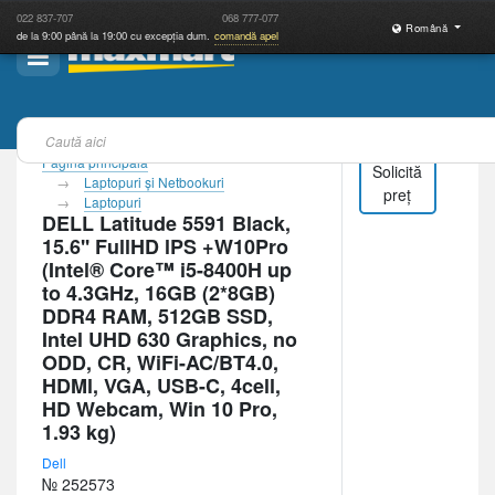
022
837-707
068
777-077
Română
de la 9:00 până la 19:00 cu excepția dum.
comandă apel
Pagina principală
Solicită
Laptopuri şi Netbookuri
preț
Laptopuri
DELL Latitude 5591 Black,
15.6'' FullHD lPS +W10Pro
(Intel® Core™ i5-8400H up
to 4.3GHz, 16GB (2*8GB)
DDR4 RAM, 512GB SSD,
Intel UHD 630 Graphics, no
ODD, CR, WiFi-AC/BT4.0,
HDMl, VGA, USB-C, 4cell,
HD Webcam, Win 10 Pro,
1.93 kg)
Dell
№ 252573