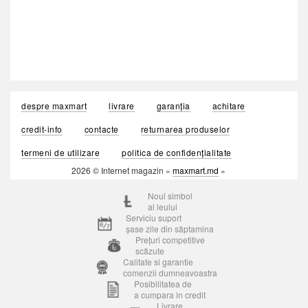
despre maxmart
livrare
garanția
achitare
credit-info
contacte
returnarea produselor
termeni de utilizare
politica de confidențialitate
2026 © Internet magazin «
maxmart.md
»
Noul simbol
al leului
Serviciu suport
șase zile din săptamina
Prețuri competitive
scăzute
Calitate si garantie
comenzii dumneavoastra
Posibilitatea de
a cumpara in credit
Livrare