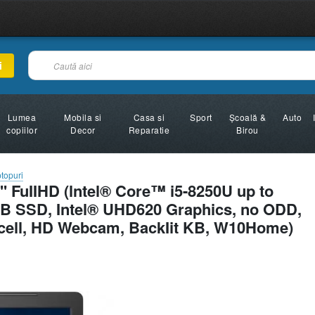
i
Lumea
Mobila si
Casa si
Sport
Şcoală &
Auto
copiilor
Decor
Reparatie
Birou
topuri
'' FuIIHD (lntel® Core™ i5-8250U up to
 SSD, Intel® UHD620 Graphics, no ODD,
4cell, HD Webcam, BackIit KB, W10Home)