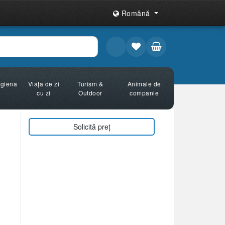
Română
Igiena
Viața de zi
Turism &
Animale de
cu zi
Outdoor
companie
Solicită preț