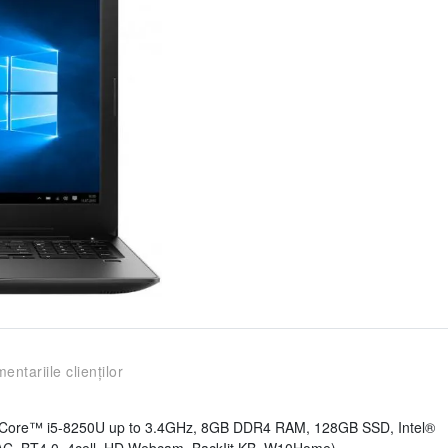
entariile clienților
el® Core™ i5-8250U up to 3.4GHz, 8GB DDR4 RAM, 128GB SSD, Intel®