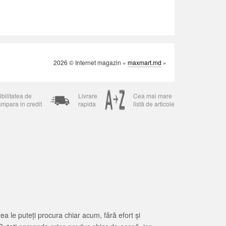
2026 © Internet magazin «
maxmart.md
»
bilitatea de
Livrare
Cea mai mare
umpara in credit
rapida
listă de articole
 le puteți procura chiar acum, fără efort și