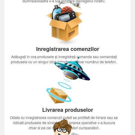
dumneavoastra v-a lua legatura menegerul nostru.
Inregistrarea comenzilor
Adăugați în coș produsele și înregistrați comanda sau comandați
produsele cu un singur click introducînd doar numărul de telefon.
Livrarea produselor
Odata cu inregistrarea comenzii puteti sa profitati de livrare sau sa
ridicati produsele de sinestatator.Livrarea operative v-a bucura
chiar si pe cei mai nerabdatori cumparatori.