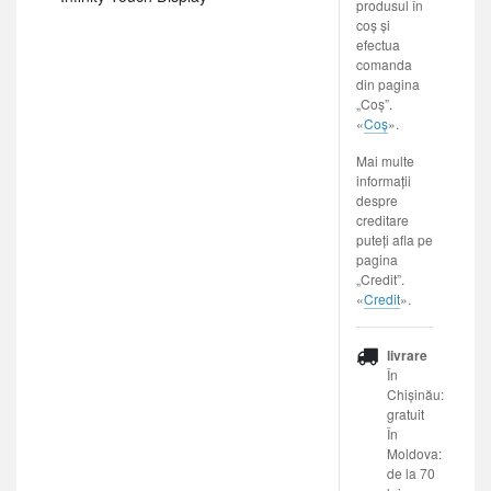
produsul în
coș și
efectua
comanda
din pagina
„Coș”.
«
Coș
».
Mai multe
informații
despre
creditare
puteți afla pe
pagina
„Credit”.
«
Credit
».
livrare
În
Chișinău:
gratuit
În
Moldova:
de la 70