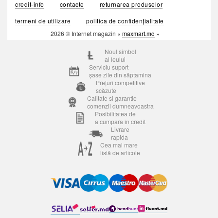
credit-info
contacte
returnarea produselor
termeni de utilizare
politica de confidențialitate
2026 © Internet magazin «
maxmart.md
»
Noul simbol
al leului
Serviciu suport
șase zile din săptamina
Prețuri competitive
scăzute
Calitate si garantie
comenzii dumneavoastra
Posibilitatea de
a cumpara in credit
Livrare
rapida
Cea mai mare
listă de articole