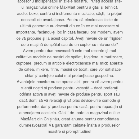
accesoriu indispensabil în zilele noastre. Puteți accesa site-
ul magazinului online MaxMart pentru a găsi și tehnică
audio: boxe, centre și instrumente muzicale, căști, la prețuri
deosebit de avantajoase. Pentru că electrocasnicele de
ultimă generație au devenit din ce în ce mai necesare și
importante, făcându-și loc în casa fiecărui om modern, avem
ce vă propune și la acest capitol. Aveți nevoie de un frigider,
de o mașină de spălat sau de un cuptor cu microunde?
Avem pentru dumneavoastră cele mai recente și mai
calitative modele de mașini de spălat, frigidere, climatizoare,
cuptoare, precum și articole electrocasnice mai mici: aparate
de cafea, mixere, filtre, mașini de tocat, care vor satisface
chiar și cerințele celei mai pretențioase gospodine.
Avantajele noastre nu se opresc aici, pentru că avem pentru
clienții noștri și produse pentru vacanță – dacă preferați
odihna activă și aveți nevoie de produse pentru sport sau
dacă doriți să vă relaxați și vă plac device-urile comode și
performante, dar și produse pentru casă, pentru reparația și
amenajarea acesteia. Găsiți de toate la magazinul online
MaxMart din Chișinău, creat anume pentru comoditatea
dumneavoastră! Vă garantăm calitate înaltă a produselor
noastre și promptitudine!