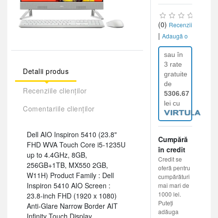
(0)
Recenzii
|
Adaugă o
recenzie
sau în
3 rate
Detalii produs
gratuite
de
Recenziile clienților
5306.67
lei cu
Comentariile clienților
Dell AIO Inspiron 5410 (23.8"
Cumpără
FHD WVA Touch Core i5-1235U
în credit
up to 4.4GHz, 8GB,
Credit se
256GB+1TB, MX550 2GB,
oferă pentru
W11H) Product Family : Dell
cumpărături
Inspiron 5410 AIO Screen :
mai mari de
1000 lei.
23.8-inch FHD (1920 x 1080)
Puteți
Anti-Glare Narrow Border AIT
adăuga
Infinity Touch Display