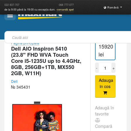
022
837-707
068
777-077
Română
de la 9:00 până la 19:00 cu excepția dum.
comandă apel
Pagina principală
15920
Dell AIO Inspiron 5410
lei
(23.8" FHD WVA Touch
Core i5-1235U up to 4.4GHz,
8GB, 256GB+1TB, MX550
-
+
2GB, W11H)
Adauga
Dell
in cos
№ 345431
Adaugă în
favorite
Compară