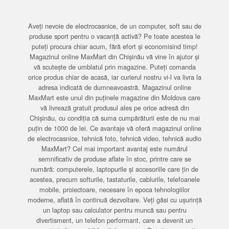
Aveți nevoie de electrocasnice, de un computer, soft sau de
produse sport pentru o vacanță activă? Pe toate acestea le
puteți procura chiar acum, fără efort și economisind timp!
Magazinul online MaxMart din Chișinău vă vine în ajutor și
vă scutește de umblatul prin magazine. Puteți comanda
orice produs chiar de acasă, iar curierul nostru vi-l va livra la
adresa indicată de dumneavoastră. Magazinul online
MaxMart este unul din puținele magazine din Moldova care
vă livrează gratuit produsul ales pe orice adresă din
Chișinău, cu condiția că suma cumpărăturii este de nu mai
puțin de 1000 de lei. Ce avantaje vă oferă magazinul online
de electrocasnice, tehnică foto, tehnică video, tehnică audio
MaxMart? Cel mai important avantaj este numărul
semnificativ de produse aflate în stoc, printre care se
numără: computerele, laptopurile și accesoriile care țin de
acestea, precum softurile, tastaturile, cablurile, telefoanele
mobile, proiectoare, necesare în epoca tehnologiilor
moderne, aflată în continuă dezvoltare. Veți găsi cu ușurință
un laptop sau calculator pentru muncă sau pentru
divertisment, un telefon performant, care a devenit un