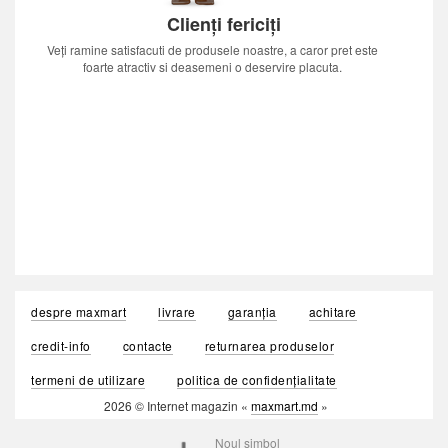
Clienți fericiți
Veți ramine satisfacuti de produsele noastre, a caror pret este
foarte atractiv si deasemeni o deservire placuta.
despre maxmart
livrare
garanția
achitare
credit-info
contacte
returnarea produselor
termeni de utilizare
politica de confidențialitate
2026 © Internet magazin «
maxmart.md
»
Noul simbol