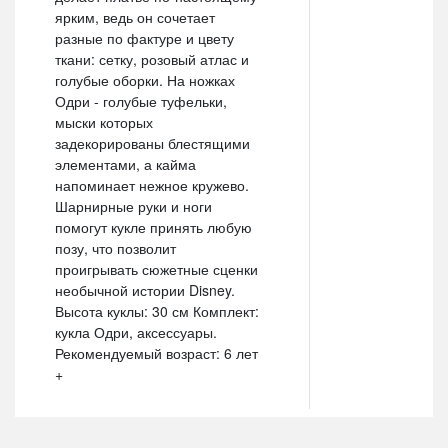
ярким, ведь он сочетает
разные по фактуре и цвету
ткани: сетку, розовый атлас и
голубые оборки. На ножках
Одри - голубые туфельки,
мыски которых
задекорированы блестящими
элементами, а кайма
напоминает нежное кружево.
Шарнирные руки и ноги
помогут кукле принять любую
позу, что позволит
проигрывать сюжетные сценки
необычной истории Disney.
Высота куклы: 30 см Комплект:
кукла Одри, аксессуары.
Рекомендуемый возраст: 6 лет
+