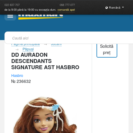
022
837-707
068
777-077
Română
de la 9:00 până la 19:00 cu excepția dum.
comandă apel
Pagina principală
Jucării
Solicită
Păpuşi
preț
DD AURADON
DESCENDANTS
SIGNATURE AST HASBRO
Hasbro
№ 236632