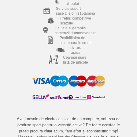
al leului
Serviciu suport
șase zile din săptamina
Prețuri competitive
scăzute
Calitate si garantie
comenzii dumneavoastra
Posibilitatea de
a cumpara in credit
Livrare
rapida
Cea mai mare
listă de articole
Aveți nevoie de electrocasnice, de un computer, soft sau de
produse sport pentru o vacanță activă? Pe toate acestea le
puteți procura chiar acum, fără efort și economisind timp!
Magazinul online MaxMart din Chișinău vă vine în ajutor și