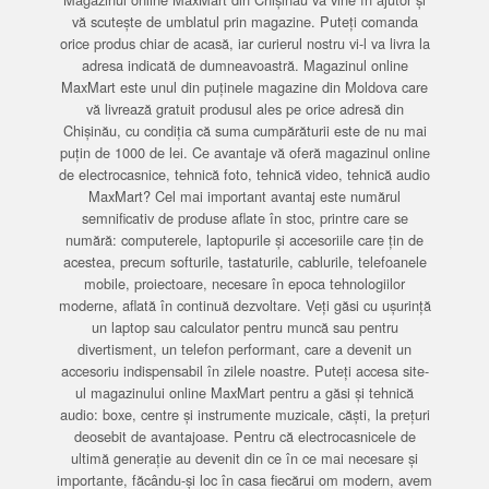
vă scutește de umblatul prin magazine. Puteți comanda
orice produs chiar de acasă, iar curierul nostru vi-l va livra la
adresa indicată de dumneavoastră. Magazinul online
MaxMart este unul din puținele magazine din Moldova care
vă livrează gratuit produsul ales pe orice adresă din
Chișinău, cu condiția că suma cumpărăturii este de nu mai
puțin de 1000 de lei. Ce avantaje vă oferă magazinul online
de electrocasnice, tehnică foto, tehnică video, tehnică audio
MaxMart? Cel mai important avantaj este numărul
semnificativ de produse aflate în stoc, printre care se
numără: computerele, laptopurile și accesoriile care țin de
acestea, precum softurile, tastaturile, cablurile, telefoanele
mobile, proiectoare, necesare în epoca tehnologiilor
moderne, aflată în continuă dezvoltare. Veți găsi cu ușurință
un laptop sau calculator pentru muncă sau pentru
divertisment, un telefon performant, care a devenit un
accesoriu indispensabil în zilele noastre. Puteți accesa site-
ul magazinului online MaxMart pentru a găsi și tehnică
audio: boxe, centre și instrumente muzicale, căști, la prețuri
deosebit de avantajoase. Pentru că electrocasnicele de
ultimă generație au devenit din ce în ce mai necesare și
importante, făcându-și loc în casa fiecărui om modern, avem