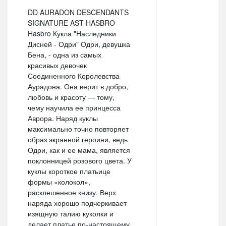
DD AURADON DESCENDANTS
SIGNATURE AST HASBRO
Hasbro Кукла "Наследники
Дисней - Одри" Одри, девушка
Бена, - одна из самых
красивых девочек
Соединенного Королевства
Аурадона. Она верит в добро,
любовь и красоту — тому,
чему научила ее принцесса
Аврора. Наряд куклы
максимально точно повторяет
образ экранной героини, ведь
Одри, как и ее мама, является
поклонницей розового цвета. У
куклы короткое платьице
формы «колокол»,
расклешенное книзу. Верх
наряда хорошо подчеркивает
изящную талию куколки и
делает платье по-настоящему