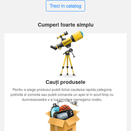
Treci in catalog
Cumperi foarte simplu
Cauți produsele
Pentru a alege produsul puteti folosi cautarea rapida,categoria
potrivita si comoda sau puteti comanda un apel si in scurt timp cu
dumneavoastra v-a lua legatura menegerul nostru.