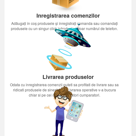
Inregistrarea comenzilor
Adăugați în coș produsele și înregistrați comanda sau comandați
produsele cu un singur click introducînd doar numărul de telefon.
Livrarea produselor
Odata cu inregistrarea comenzii puteti sa profitati de livrare sau sa
ridicati produsele de sinestatator.Livrarea operative v-a bucura
chiar si pe cei mai nerabdatori cumparatori.