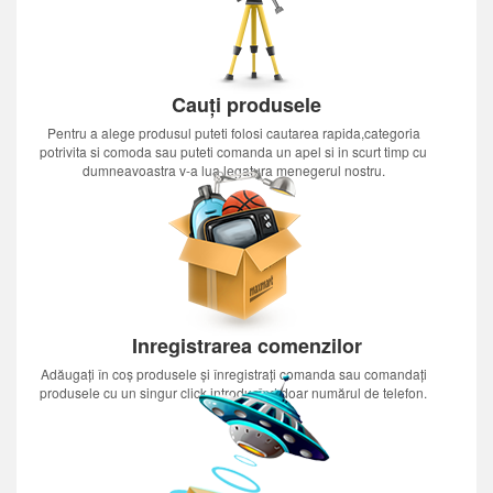
Cauți produsele
Pentru a alege produsul puteti folosi cautarea rapida,categoria
potrivita si comoda sau puteti comanda un apel si in scurt timp cu
dumneavoastra v-a lua legatura menegerul nostru.
Inregistrarea comenzilor
Adăugați în coș produsele și înregistrați comanda sau comandați
produsele cu un singur click introducînd doar numărul de telefon.