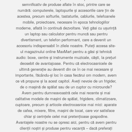
semnificativ de produse aflate în stoc, printre care se
numără: computerele, laptopurile și accesoriile care țin de
acestea, precum softurile, tastaturile, cablurile, telefoanele
mobile, proiectoare, necesare în epoca tehnologiilor
moderne, aflată în continuă dezvoltare. Veți găsi cu ușurință
un laptop sau calculator pentru muncă sau pentru
divertisment, un telefon performant, care a devenit un
accesoriu indispensabil în zilele noastre. Puteți accesa site-
ul magazinului online MaxMart pentru a găsi și tehnică
audio: boxe, centre și instrumente muzicale, căști, la prețuri
deosebit de avantajoase. Pentru că electrocasnicele de
ultimă generație au devenit din ce în ce mai necesare și
importante, făcându-și loc în casa fiecărui om modern, avem
ce vă propune și la acest capitol. Aveți nevoie de un frigider,
de o mașină de spălat sau de un cuptor cu microunde?
Avem pentru dumneavoastră cele mai recente și mai
calitative modele de mașini de spălat, frigidere, climatizoare,
cuptoare, precum și articole electrocasnice mai mici: aparate
de cafea, mixere, filtre, mașini de tocat, care vor satisface
chiar și cerințele celei mai pretențioase gospodine.
Avantajele noastre nu se opresc aici, pentru că avem pentru
clienții noștri și produse pentru vacanță – dacă preferați