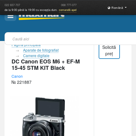
022
837-707
068
777-077
Română
de la 9:00 până la 19:00 cu excepția dum.
comandă apel
Pagina principală
Solicită
Aparate de fotografiat
preț
Camere digitale
DC Canon EOS M6 + EF-M
15-45 STM KIT Black
Canon
№ 221887