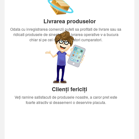
Livrarea produselor
Odata cu inregistrarea comenzii puteti sa profitati de livrare sau sa
ridicati produsele de sinestatator.Livrarea operative v-a bucura
chiar si pe cei mai nerabdatori cumparatori.
Clienți fericiți
Veți ramine satisfacuti de produsele noastre, a caror pret este
foarte atractiv si deasemeni o deservire placuta.