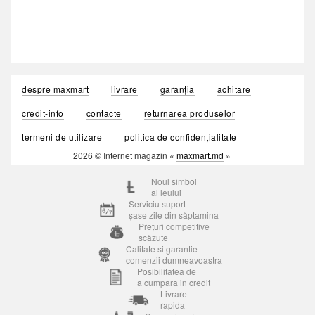
despre maxmart
livrare
garanția
achitare
credit-info
contacte
returnarea produselor
termeni de utilizare
politica de confidențialitate
2026 © Internet magazin «
maxmart.md
»
Noul simbol
al leului
Serviciu suport
șase zile din săptamina
Prețuri competitive
scăzute
Calitate si garantie
comenzii dumneavoastra
Posibilitatea de
a cumpara in credit
Livrare
rapida