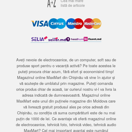
Cea mai mare
listă de articole
Aveți nevoie de electrocasnice, de un computer, soft sau de
produse sport pentru o vacanță activă? Pe toate acestea le
puteți procura chiar acum, fără efort și economisind timp!
Magazinul online MaxMart din Chișinău vă vine în ajutor și
vă scutește de umblatul prin magazine. Puteți comanda
orice produs chiar de acasă, iar curierul nostru vi-l va livra la
adresa indicată de dumneavoastră. Magazinul online
MaxMart este unul din puținele magazine din Moldova care
vă livrează gratuit produsul ales pe orice adresă din
Chișinău, cu condiția că suma cumpărăturii este de nu mai
puțin de 1000 de lei. Ce avantaje vă oferă magazinul online
de electrocasnice, tehnică foto, tehnică video, tehnică audio
MaxMart? Cel mai important avantaj este numărul