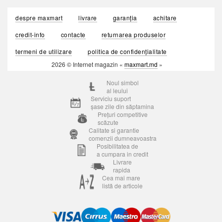
despre maxmart
livrare
garanția
achitare
credit-info
contacte
returnarea produselor
termeni de utilizare
politica de confidențialitate
2026 © Internet magazin «
maxmart.md
»
Noul simbol
al leului
Serviciu suport
șase zile din săptamina
Prețuri competitive
scăzute
Calitate si garantie
comenzii dumneavoastra
Posibilitatea de
a cumpara in credit
Livrare
rapida
Cea mai mare
listă de articole