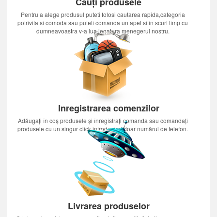
Cauți produsele
Pentru a alege produsul puteti folosi cautarea rapida,categoria
potrivita si comoda sau puteti comanda un apel si in scurt timp cu
dumneavoastra v-a lua legatura menegerul nostru.
Inregistrarea comenzilor
Adăugați în coș produsele și înregistrați comanda sau comandați
produsele cu un singur click introducînd doar numărul de telefon.
Livrarea produselor