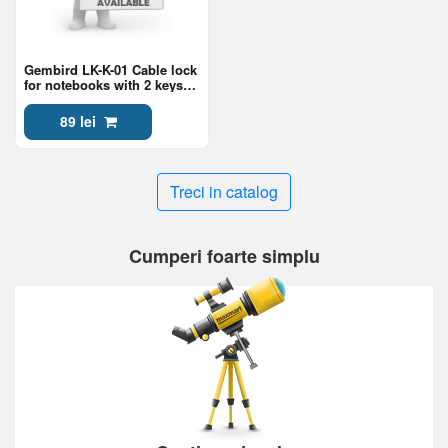
Gembird LK-K-01 Cable lock
for notebooks with 2 keys
included, 4 mm steel cable
89 lei
Treci in catalog
Cumperi foarte simplu