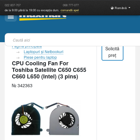
022
837-707
068
777-077
Română
de la 9:00 până la 19:00 cu excepția dum.
comandă apel
Pagina principală
Solicită
Laptopuri şi Netbookuri
preț
Piese pentru laptop
CPU Cooling Fan For
Toshiba Satellite C650 C655
C660 L650 (Intel) (3 pins)
№ 342363