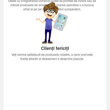
Odata cu inregistrarea comenzii puteti sa profitati de livrare sau sa
ridicati produsele de sinestatator.Livrarea operative v-a bucura
chiar si pe cei mai nerabdatori cumparatori.
Clienți fericiți
Veți ramine satisfacuti de produsele noastre, a caror pret este
foarte atractiv si deasemeni o deservire placuta.