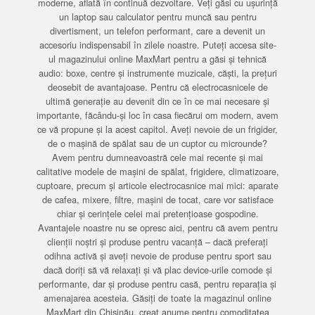
moderne, aflată în continuă dezvoltare. Veți găsi cu ușurință
un laptop sau calculator pentru muncă sau pentru
divertisment, un telefon performant, care a devenit un
accesoriu indispensabil în zilele noastre. Puteți accesa site-
ul magazinului online MaxMart pentru a găsi și tehnică
audio: boxe, centre și instrumente muzicale, căști, la prețuri
deosebit de avantajoase. Pentru că electrocasnicele de
ultimă generație au devenit din ce în ce mai necesare și
importante, făcându-și loc în casa fiecărui om modern, avem
ce vă propune și la acest capitol. Aveți nevoie de un frigider,
de o mașină de spălat sau de un cuptor cu microunde?
Avem pentru dumneavoastră cele mai recente și mai
calitative modele de mașini de spălat, frigidere, climatizoare,
cuptoare, precum și articole electrocasnice mai mici: aparate
de cafea, mixere, filtre, mașini de tocat, care vor satisface
chiar și cerințele celei mai pretențioase gospodine.
Avantajele noastre nu se opresc aici, pentru că avem pentru
clienții noștri și produse pentru vacanță – dacă preferați
odihna activă și aveți nevoie de produse pentru sport sau
dacă doriți să vă relaxați și vă plac device-urile comode și
performante, dar și produse pentru casă, pentru reparația și
amenajarea acesteia. Găsiți de toate la magazinul online
MaxMart din Chișinău, creat anume pentru comoditatea