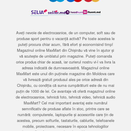
Aveți nevoie de electrocasnice, de un computer, soft sau de
produse sport pentru o vacanță activă? Pe toate acestea le
puteți procura chiar acum, fără efort și economisind timp!
Magazinul online MaxMart din Chișinău vă vine în ajutor și
vă scutește de umblatul prin magazine. Puteți comanda
orice produs chiar de acasă, iar curierul nostru vi-l va livra la
adresa indicată de dumneavoastră. Magazinul online
MaxMart este unul din puținele magazine din Moldova care
vă livrează gratuit produsul ales pe orice adresă din
Chișinău, cu condiția că suma cumpărăturii este de nu mai
puțin de 1000 de lei. Ce avantaje vă oferă magazinul online
de electrocasnice, tehnică foto, tehnică video, tehnică audio
MaxMart? Cel mai important avantaj este numărul
semnificativ de produse aflate în stoc, printre care se
numără: computerele, laptopurile și accesoriile care țin de
acestea, precum softurile, tastaturile, cablurile, telefoanele
mobile, proiectoare, necesare în epoca tehnologiilor