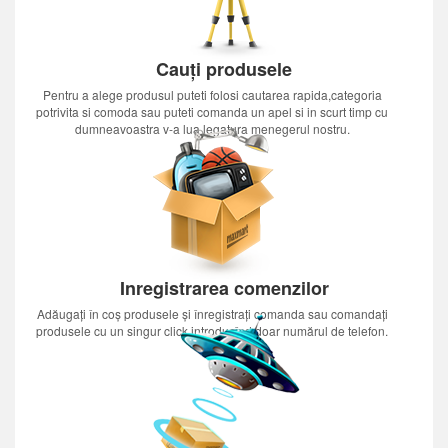
Cauți produsele
Pentru a alege produsul puteti folosi cautarea rapida,categoria
potrivita si comoda sau puteti comanda un apel si in scurt timp cu
dumneavoastra v-a lua legatura menegerul nostru.
Inregistrarea comenzilor
Adăugați în coș produsele și înregistrați comanda sau comandați
produsele cu un singur click introducînd doar numărul de telefon.