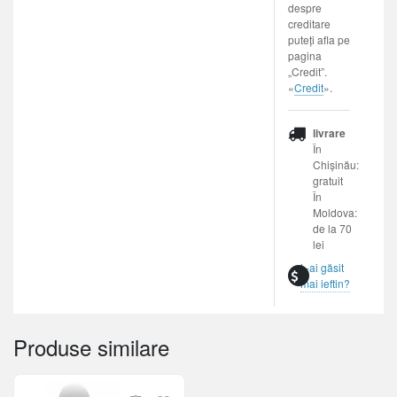
despre
creditare
puteți afla pe
pagina
„Credit”.
«
Credit
».
livrare
În
Chișinău:
gratuit
În
Moldova:
de la 70
lei
L-ai găsit
mai ieftin?
Produse similare