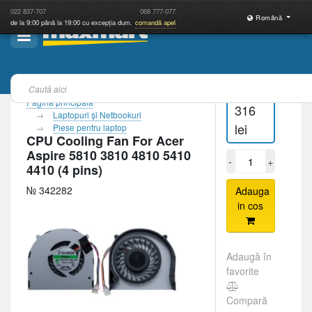
022
837-707
068
777-077
Română
de la 9:00 până la 19:00 cu excepția dum.
comandă apel
Pagina principală
316
Laptopuri şi Netbookuri
lei
Piese pentru laptop
CPU Cooling Fan For Acer
Aspire 5810 3810 4810 5410
-
+
4410 (4 pins)
№ 342282
Adauga
in cos
Adaugă în
favorite
Compară