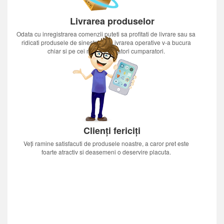
Livrarea produselor
Odata cu inregistrarea comenzii puteti sa profitati de livrare sau sa
ridicati produsele de sinestatator.Livrarea operative v-a bucura
chiar si pe cei mai nerabdatori cumparatori.
Clienți fericiți
Veți ramine satisfacuti de produsele noastre, a caror pret este
foarte atractiv si deasemeni o deservire placuta.