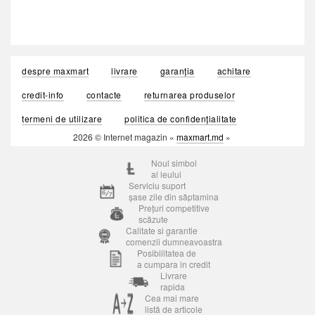
despre maxmart
livrare
garanția
achitare
credit-info
contacte
returnarea produselor
termeni de utilizare
politica de confidențialitate
2026 © Internet magazin «
maxmart.md
»
Noul simbol
al leului
Serviciu suport
șase zile din săptamina
Prețuri competitive
scăzute
Calitate si garantie
comenzii dumneavoastra
Posibilitatea de
a cumpara in credit
Livrare
rapida
Cea mai mare
listă de articole