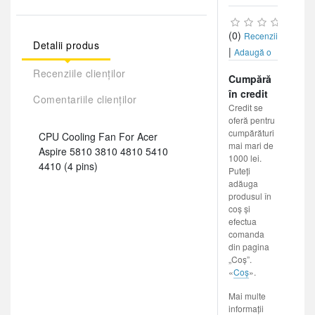
(0)
Recenzii
Detalii produs
|
Adaugă o
recenzie
Recenziile clienților
Cumpără
în credit
Comentariile clienților
Credit se
oferă pentru
cumpărături
CPU Cooling Fan For Acer
mai mari de
Aspire 5810 3810 4810 5410
1000 lei.
4410 (4 pins)
Puteți
adăuga
produsul în
coș și
efectua
comanda
din pagina
„Coș”.
«
Coș
».
Mai multe
informații