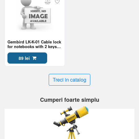
Gembird LK-K-01 Cable lock
for notebooks with 2 keys
included, 4 mm steel cable
89 lei
Treci in catalog
Cumperi foarte simplu