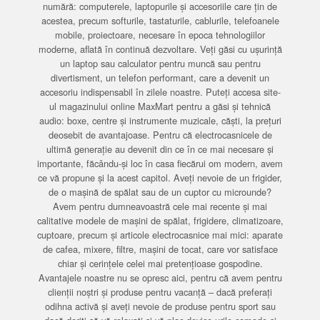
numără: computerele, laptopurile și accesoriile care țin de
acestea, precum softurile, tastaturile, cablurile, telefoanele
mobile, proiectoare, necesare în epoca tehnologiilor
moderne, aflată în continuă dezvoltare. Veți găsi cu ușurință
un laptop sau calculator pentru muncă sau pentru
divertisment, un telefon performant, care a devenit un
accesoriu indispensabil în zilele noastre. Puteți accesa site-
ul magazinului online MaxMart pentru a găsi și tehnică
audio: boxe, centre și instrumente muzicale, căști, la prețuri
deosebit de avantajoase. Pentru că electrocasnicele de
ultimă generație au devenit din ce în ce mai necesare și
importante, făcându-și loc în casa fiecărui om modern, avem
ce vă propune și la acest capitol. Aveți nevoie de un frigider,
de o mașină de spălat sau de un cuptor cu microunde?
Avem pentru dumneavoastră cele mai recente și mai
calitative modele de mașini de spălat, frigidere, climatizoare,
cuptoare, precum și articole electrocasnice mai mici: aparate
de cafea, mixere, filtre, mașini de tocat, care vor satisface
chiar și cerințele celei mai pretențioase gospodine.
Avantajele noastre nu se opresc aici, pentru că avem pentru
clienții noștri și produse pentru vacanță – dacă preferați
odihna activă și aveți nevoie de produse pentru sport sau