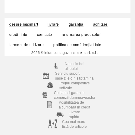
despre maxmart
livrare
garanția
achitare
credit-info
contacte
returnarea produselor
termeni de utilizare
politica de confidențialitate
2026 © Internet magazin «
maxmart.md
»
Noul simbol
al leului
Serviciu suport
șase zile din săptamina
Prețuri competitive
scăzute
Calitate si garantie
comenzii dumneavoastra
Posibilitatea de
a cumpara in credit
Livrare
rapida
Cea mai mare
listă de articole