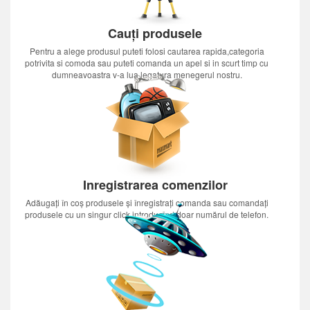
Cauți produsele
Pentru a alege produsul puteti folosi cautarea rapida,categoria
potrivita si comoda sau puteti comanda un apel si in scurt timp cu
dumneavoastra v-a lua legatura menegerul nostru.
Inregistrarea comenzilor
Adăugați în coș produsele și înregistrați comanda sau comandați
produsele cu un singur click introducînd doar numărul de telefon.