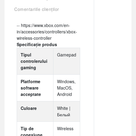
Comentariile clienților
-- https://www.xbox.com/en-
in/accessories/controllers/xbox-
wireless-controller
Specificație produs
Tipul
Gamepad
controlerului
gaming
Platforme
Windows,
software
MacOS,
acceptate
Android
Culoare
White |
Белый
Tip de
Wireless
conexiune