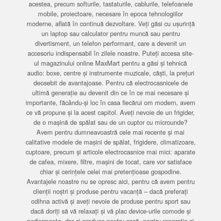
acestea, precum softurile, tastaturile, cablurile, telefoanele
mobile, proiectoare, necesare în epoca tehnologiilor
moderne, aflată în continuă dezvoltare. Veți găsi cu ușurință
un laptop sau calculator pentru muncă sau pentru
divertisment, un telefon performant, care a devenit un
accesoriu indispensabil în zilele noastre. Puteți accesa site-
ul magazinului online MaxMart pentru a găsi și tehnică
audio: boxe, centre și instrumente muzicale, căști, la prețuri
deosebit de avantajoase. Pentru că electrocasnicele de
ultimă generație au devenit din ce în ce mai necesare și
importante, făcându-și loc în casa fiecărui om modern, avem
ce vă propune și la acest capitol. Aveți nevoie de un frigider,
de o mașină de spălat sau de un cuptor cu microunde?
Avem pentru dumneavoastră cele mai recente și mai
calitative modele de mașini de spălat, frigidere, climatizoare,
cuptoare, precum și articole electrocasnice mai mici: aparate
de cafea, mixere, filtre, mașini de tocat, care vor satisface
chiar și cerințele celei mai pretențioase gospodine.
Avantajele noastre nu se opresc aici, pentru că avem pentru
clienții noștri și produse pentru vacanță – dacă preferați
odihna activă și aveți nevoie de produse pentru sport sau
dacă doriți să vă relaxați și vă plac device-urile comode și
performante, dar și produse pentru casă, pentru reparația și