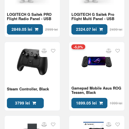
LOGITECH G Saitek PRO
LOGITECH G Saitek Pro
Flight Radio Panel - USB
Flight Multi Panel - USB
2849.05 lei
2324.07 lei
2999 lei
2499 lei
-5,0%
Gamepad Mobile Asus ROG
Steam Controller, Black
Tessen, Black
3799 lei
1899.05 lei
1999 lei