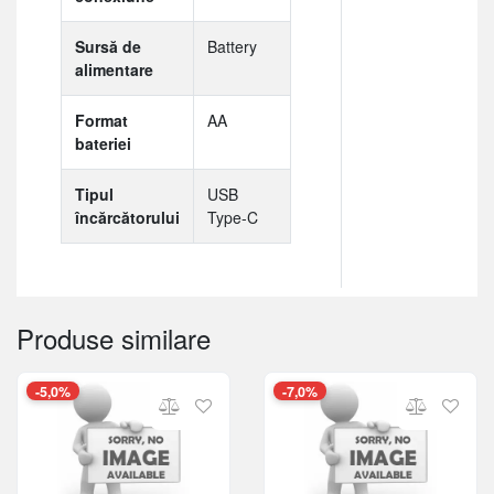
Sursă de
Battery
alimentare
Format
AA
bateriei
Tipul
USB
încărcătorului
Type-C
Produse similare
-5,0%
-7,0%