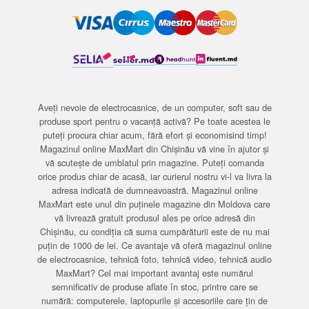
Aveți nevoie de electrocasnice, de un computer, soft sau de
produse sport pentru o vacanță activă? Pe toate acestea le
puteți procura chiar acum, fără efort și economisind timp!
Magazinul online MaxMart din Chișinău vă vine în ajutor și
vă scutește de umblatul prin magazine. Puteți comanda
orice produs chiar de acasă, iar curierul nostru vi-l va livra la
adresa indicată de dumneavoastră. Magazinul online
MaxMart este unul din puținele magazine din Moldova care
vă livrează gratuit produsul ales pe orice adresă din
Chișinău, cu condiția că suma cumpărăturii este de nu mai
puțin de 1000 de lei. Ce avantaje vă oferă magazinul online
de electrocasnice, tehnică foto, tehnică video, tehnică audio
MaxMart? Cel mai important avantaj este numărul
semnificativ de produse aflate în stoc, printre care se
numără: computerele, laptopurile și accesoriile care țin de