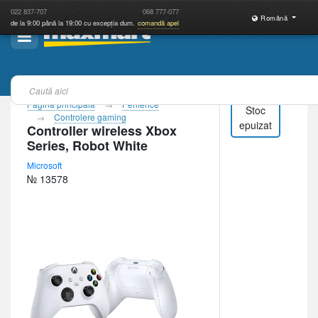
022
837-707
068
777-077
Română
de la 9:00 până la 19:00 cu excepția dum.
comandă apel
Pagina principală
Periferice
Stoc
Controlere gaming
epuizat
Controller wireless Xbox
Series, Robot White
Microsoft
№ 13578