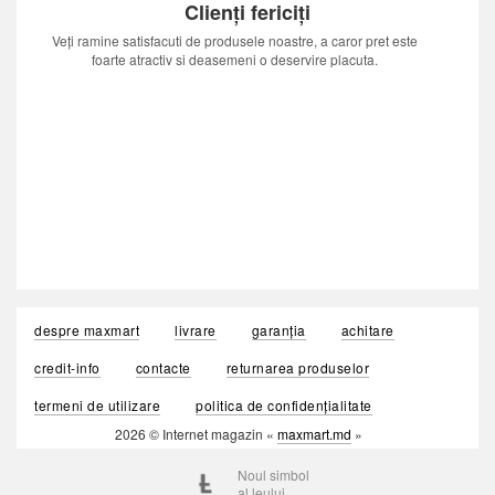
Clienți fericiți
Veți ramine satisfacuti de produsele noastre, a caror pret este
foarte atractiv si deasemeni o deservire placuta.
despre maxmart
livrare
garanția
achitare
credit-info
contacte
returnarea produselor
termeni de utilizare
politica de confidențialitate
2026 © Internet magazin «
maxmart.md
»
Noul simbol
al leului