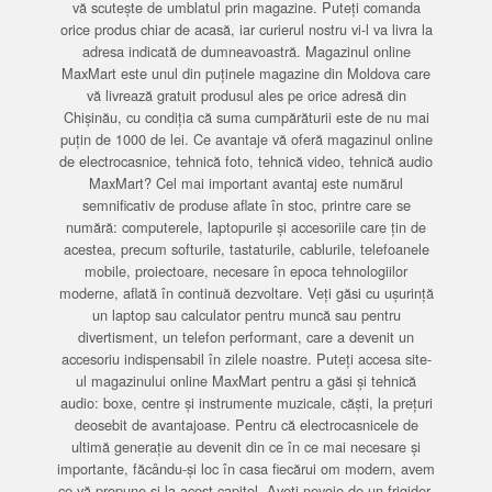
vă scutește de umblatul prin magazine. Puteți comanda
orice produs chiar de acasă, iar curierul nostru vi-l va livra la
adresa indicată de dumneavoastră. Magazinul online
MaxMart este unul din puținele magazine din Moldova care
vă livrează gratuit produsul ales pe orice adresă din
Chișinău, cu condiția că suma cumpărăturii este de nu mai
puțin de 1000 de lei. Ce avantaje vă oferă magazinul online
de electrocasnice, tehnică foto, tehnică video, tehnică audio
MaxMart? Cel mai important avantaj este numărul
semnificativ de produse aflate în stoc, printre care se
numără: computerele, laptopurile și accesoriile care țin de
acestea, precum softurile, tastaturile, cablurile, telefoanele
mobile, proiectoare, necesare în epoca tehnologiilor
moderne, aflată în continuă dezvoltare. Veți găsi cu ușurință
un laptop sau calculator pentru muncă sau pentru
divertisment, un telefon performant, care a devenit un
accesoriu indispensabil în zilele noastre. Puteți accesa site-
ul magazinului online MaxMart pentru a găsi și tehnică
audio: boxe, centre și instrumente muzicale, căști, la prețuri
deosebit de avantajoase. Pentru că electrocasnicele de
ultimă generație au devenit din ce în ce mai necesare și
importante, făcându-și loc în casa fiecărui om modern, avem
ce vă propune și la acest capitol. Aveți nevoie de un frigider,