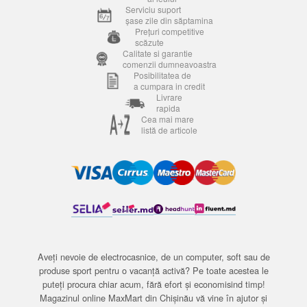
Serviciu suport
șase zile din săptamina
Prețuri competitive
scăzute
Calitate si garantie
comenzii dumneavoastra
Posibilitatea de
a cumpara in credit
Livrare
rapida
Cea mai mare
listă de articole
Aveți nevoie de electrocasnice, de un computer, soft sau de
produse sport pentru o vacanță activă? Pe toate acestea le
puteți procura chiar acum, fără efort și economisind timp!
Magazinul online MaxMart din Chișinău vă vine în ajutor și