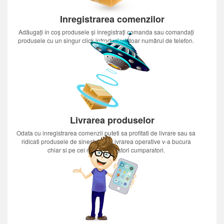
Inregistrarea comenzilor
Adăugați în coș produsele și înregistrați comanda sau comandați
produsele cu un singur click introducînd doar numărul de telefon.
Livrarea produselor
Odata cu inregistrarea comenzii puteti sa profitati de livrare sau sa
ridicati produsele de sinestatator.Livrarea operative v-a bucura
chiar si pe cei mai nerabdatori cumparatori.