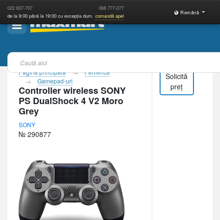
022
837-707
068
777-077
Română
de la 9:00 până la 19:00 cu excepția dum.
comandă apel
Pagina principală
Periferice
Solicită
Gamepad-uri
preț
Controller wireless SONY
PS DualShock 4 V2 Moro
Grey
SONY
№ 290877