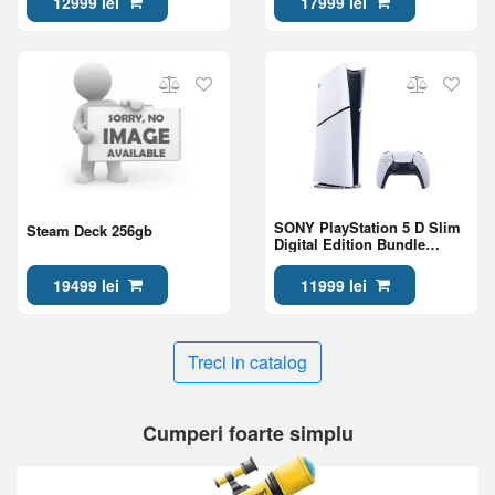
12999 lei
17999 lei
SONY PlayStation 5 D Slim
Steam Deck 256gb
Digital Edition Bundle
~Fortnite Flowering Chaos~
19499 lei
11999 lei
Treci in catalog
Cumperi foarte simplu