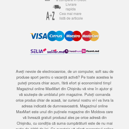
Livrare
rapida
Cea mai mare
listă de articole
Aveți nevoie de electrocasnice, de un computer, soft sau de
produse sport pentru o vacanță activă? Pe toate acestea le
puteți procura chiar acum, fără efort și economisind timp!
Magazinul online MaxMart din Chișinău vă vine în ajutor și
vă scutește de umblatul prin magazine. Puteți comanda
orice produs chiar de acasă, iar curierul nostru vi-l va livra la
adresa indicată de dumneavoastră. Magazinul online
MaxMart este unul din puținele magazine din Moldova care
vă livrează gratuit produsul ales pe orice adresă din
Chișinău, cu condiția că suma cumpărăturii este de nu mai
puțin de 1000 de lei. Ce avantaje vă oferă magazinul online