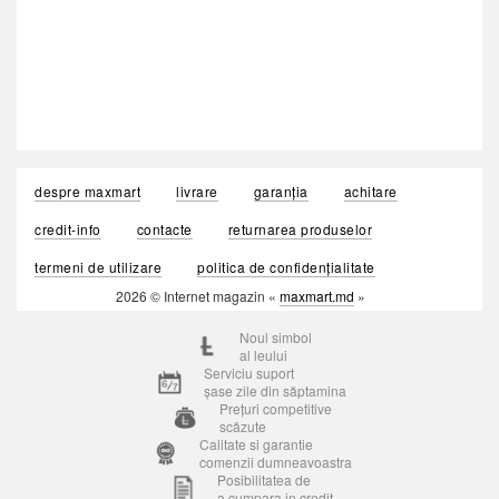
despre maxmart
livrare
garanția
achitare
credit-info
contacte
returnarea produselor
termeni de utilizare
politica de confidențialitate
2026 © Internet magazin «
maxmart.md
»
Noul simbol
al leului
Serviciu suport
șase zile din săptamina
Prețuri competitive
scăzute
Calitate si garantie
comenzii dumneavoastra
Posibilitatea de
a cumpara in credit