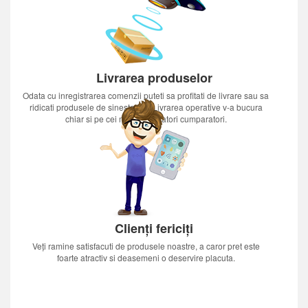
Livrarea produselor
Odata cu inregistrarea comenzii puteti sa profitati de livrare sau sa
ridicati produsele de sinestatator.Livrarea operative v-a bucura
chiar si pe cei mai nerabdatori cumparatori.
Clienți fericiți
Veți ramine satisfacuti de produsele noastre, a caror pret este
foarte atractiv si deasemeni o deservire placuta.