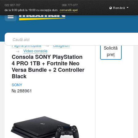
022
837-707
068
777-077
Română
de la 9:00 până la 19:00 cu excepția dum.
comandă apel
Pagina principală
Gadgeturi
Solicită
Video console
preț
Consola SONY PlayStation
4 PRO 1TB + Fortnite Neo
Versa Bundle + 2 Controller
Black
SONY
№ 288961