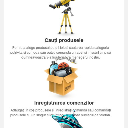
Cauți produsele
Pentru a alege produsul puteti folosi cautarea rapida,categoria
potrivita si comoda sau puteti comanda un apel si in scurt timp cu
dumneavoastra v-a lua legatura menegerul nostru.
Inregistrarea comenzilor
Adăugați în coș produsele și înregistrați comanda sau comandați
produsele cu un singur click introducînd doar numărul de telefon.