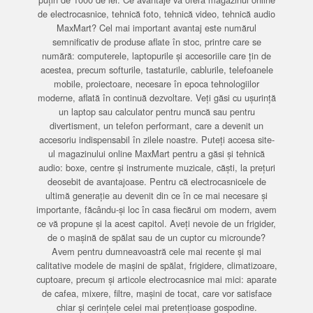
de electrocasnice, tehnică foto, tehnică video, tehnică audio
MaxMart? Cel mai important avantaj este numărul
semnificativ de produse aflate în stoc, printre care se
numără: computerele, laptopurile și accesoriile care țin de
acestea, precum softurile, tastaturile, cablurile, telefoanele
mobile, proiectoare, necesare în epoca tehnologiilor
moderne, aflată în continuă dezvoltare. Veți găsi cu ușurință
un laptop sau calculator pentru muncă sau pentru
divertisment, un telefon performant, care a devenit un
accesoriu indispensabil în zilele noastre. Puteți accesa site-
ul magazinului online MaxMart pentru a găsi și tehnică
audio: boxe, centre și instrumente muzicale, căști, la prețuri
deosebit de avantajoase. Pentru că electrocasnicele de
ultimă generație au devenit din ce în ce mai necesare și
importante, făcându-și loc în casa fiecărui om modern, avem
ce vă propune și la acest capitol. Aveți nevoie de un frigider,
de o mașină de spălat sau de un cuptor cu microunde?
Avem pentru dumneavoastră cele mai recente și mai
calitative modele de mașini de spălat, frigidere, climatizoare,
cuptoare, precum și articole electrocasnice mai mici: aparate
de cafea, mixere, filtre, mașini de tocat, care vor satisface
chiar și cerințele celei mai pretențioase gospodine.