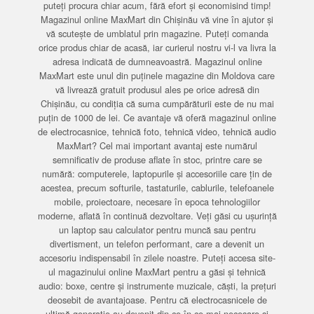
puteți procura chiar acum, fără efort și economisind timp!
Magazinul online MaxMart din Chișinău vă vine în ajutor și
vă scutește de umblatul prin magazine. Puteți comanda
orice produs chiar de acasă, iar curierul nostru vi-l va livra la
adresa indicată de dumneavoastră. Magazinul online
MaxMart este unul din puținele magazine din Moldova care
vă livrează gratuit produsul ales pe orice adresă din
Chișinău, cu condiția că suma cumpărăturii este de nu mai
puțin de 1000 de lei. Ce avantaje vă oferă magazinul online
de electrocasnice, tehnică foto, tehnică video, tehnică audio
MaxMart? Cel mai important avantaj este numărul
semnificativ de produse aflate în stoc, printre care se
numără: computerele, laptopurile și accesoriile care țin de
acestea, precum softurile, tastaturile, cablurile, telefoanele
mobile, proiectoare, necesare în epoca tehnologiilor
moderne, aflată în continuă dezvoltare. Veți găsi cu ușurință
un laptop sau calculator pentru muncă sau pentru
divertisment, un telefon performant, care a devenit un
accesoriu indispensabil în zilele noastre. Puteți accesa site-
ul magazinului online MaxMart pentru a găsi și tehnică
audio: boxe, centre și instrumente muzicale, căști, la prețuri
deosebit de avantajoase. Pentru că electrocasnicele de
ultimă generație au devenit din ce în ce mai necesare și