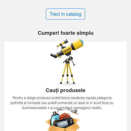
Treci in catalog
Cumperi foarte simplu
Cauți produsele
Pentru a alege produsul puteti folosi cautarea rapida,categoria
potrivita si comoda sau puteti comanda un apel si in scurt timp cu
dumneavoastra v-a lua legatura menegerul nostru.