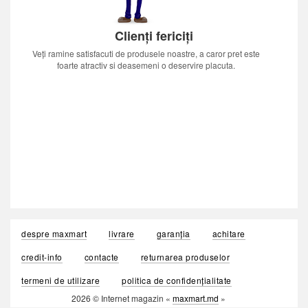
Clienți fericiți
Veți ramine satisfacuti de produsele noastre, a caror pret este
foarte atractiv si deasemeni o deservire placuta.
despre maxmart
livrare
garanția
achitare
credit-info
contacte
returnarea produselor
termeni de utilizare
politica de confidențialitate
2026 © Internet magazin «
maxmart.md
»