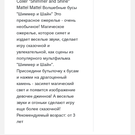
Colier "Shimmer and Shine"
Mattel Mattel Волшебные бусы
"Шиммер и Шайн" Это
прекрасное ожерелье - очень
необычное! Магическое
ожерелье, которое сияет и
издает веселые звуки, сделает
игру сказочной и
увлекательной, как сцены из
популярного мультфильма
"Шиммер и Шайн".
Присоедини бутылочку к бусам
и нажми на драгоценный
камень - засияет магический
свет и появится изображение
девочек-джиннов! А веселые
звуки и огоньки сделают игру
еще более сказочной!
Рекомендуемый возраст: от 3
лет