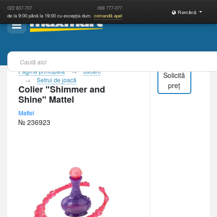
022
837-707
068
777-077
Română
de la 9:00 până la 19:00 cu excepția dum.
comandă apel
Pagina principală
Jucării
Solicită
Setrui de joacă
preț
Colier "Shimmer and
Shine" Mattel
Mattel
№ 236923