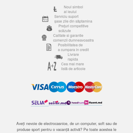
Noul simbol
al leului
Serviciu suport
șase zile din săptamina
Prețuri competitive
scăzute
Calitate si garantie
comenzii dumneavoastra
Posibilitatea de
a cumpara in credit
Livrare
rapida
Cea mai mare
listă de articole
Aveți nevoie de electrocasnice, de un computer, soft sau de
produse sport pentru o vacanță activă? Pe toate acestea le