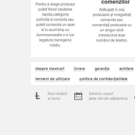
comenzilor
Pentru a alege produsul
puteti folosi cautarea
Adăugați în coș
rapida,categoria
produsele și înregistrați
potrivita si comoda sau
comanda sau
puteti comanda un apel
comandați produsele cu
si in scurt timp cu
un singur click
dumneavoastra v-a lua
introducînd doar
legatura menegerul
numărul de telefon.
nostru.
despre maxmart
livrare
garanția
achitare
termeni de utilizare
politica de confidențialitate
Noul simbol
Serviciu suport
al leului
șase zile din săptamina