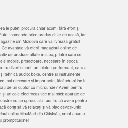
 le puteți procura chiar acum, fără efort și
Puteți comanda orice produs chiar de acasă, iar
magazine din Moldova care vă livrează gratuit
. Ce avantaje vă oferă magazinul online de
tiv de produse aflate în stoc, printre care se
oanele mobile, proiectoare, necesare în epoca
entru divertisment, un telefon performant, care a
 și tehnică audio: boxe, centre și instrumente
 ce mai necesare și importante, făcându-și loc în
at sau de un cuptor cu microunde? Avem pentru
 și articole electrocasnice mai mici: aparate de
e noastre nu se opresc aici, pentru că avem pentru
ă doriți să vă relaxați și vă plac device-urile
zinul online MaxMart din Chișinău, creat anume
i promptitudine!