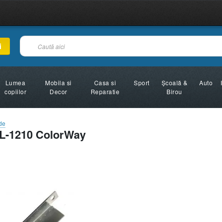
i
Lumea
Mobila si
Casa si
Sport
Şcoală &
Auto
copiilor
Decor
Reparatie
Birou
de
ML-1210 ColorWay