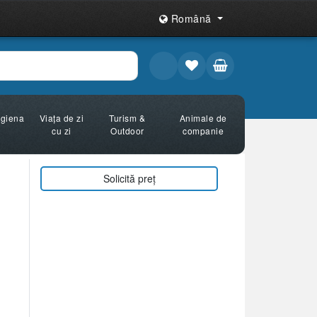
Română
Igiena
Viața de zi
Turism &
Animale de
cu zi
Outdoor
companie
Solicită preț