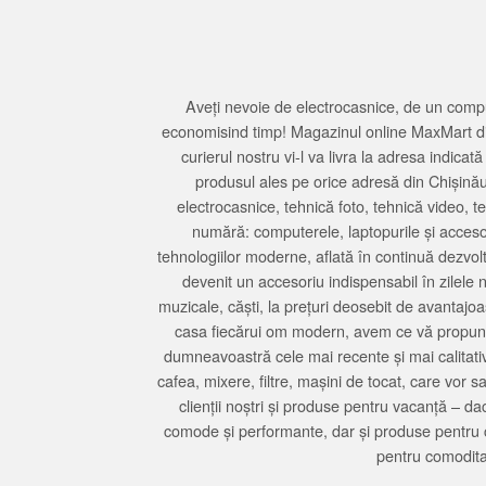
Aveți nevoie de electrocasnice, de un compu
economisind timp! Magazinul online MaxMart din
curierul nostru vi-l va livra la adresa indi
produsul ales pe orice adresă din Chișină
electrocasnice, tehnică foto, tehnică video, 
numără: computerele, laptopurile și accesori
tehnologiilor moderne, aflată în continuă dezvol
devenit un accesoriu indispensabil în zilele 
muzicale, căști, la prețuri deosebit de avantajo
casa fiecărui om modern, avem ce vă propune 
dumneavoastră cele mai recente și mai calitativ
cafea, mixere, filtre, mașini de tocat, care vor 
clienții noștri și produse pentru vacanță – da
comode și performante, dar și produse pentru 
pentru comodita