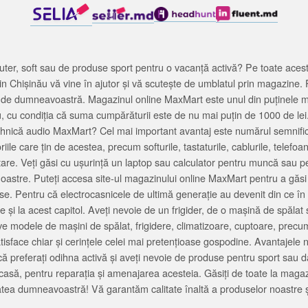
ter, soft sau de produse sport pentru o vacanță activă? Pe toate acestea
 Chișinău vă vine în ajutor și vă scutește de umblatul prin magazine. 
cată de dumneavoastră. Magazinul online MaxMart este unul din puținele 
u, cu condiția că suma cumpărăturii este de nu mai puțin de 1000 de lei
tehnică audio MaxMart? Cel mai important avantaj este numărul semnifica
ile care țin de acestea, precum softurile, tastaturile, cablurile, telef
tare. Veți găsi cu ușurință un laptop sau calculator pentru muncă sau p
noastre. Puteți accesa site-ul magazinului online MaxMart pentru a găsi
ase. Pentru că electrocasnicele de ultimă generație au devenit din ce în
și la acest capitol. Aveți nevoie de un frigider, de o mașină de spăl
e modele de mașini de spălat, frigidere, climatizoare, cuptoare, precum
satisface chiar și cerințele celei mai pretențioase gospodine. Avantajel
că preferați odihna activă și aveți nevoie de produse pentru sport sau dac
casă, pentru reparația și amenajarea acesteia. Găsiți de toate la maga
tea dumneavoastră! Vă garantăm calitate înaltă a produselor noastre ș