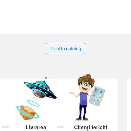
Treci in catalog
Livrarea
Clienți fericiți