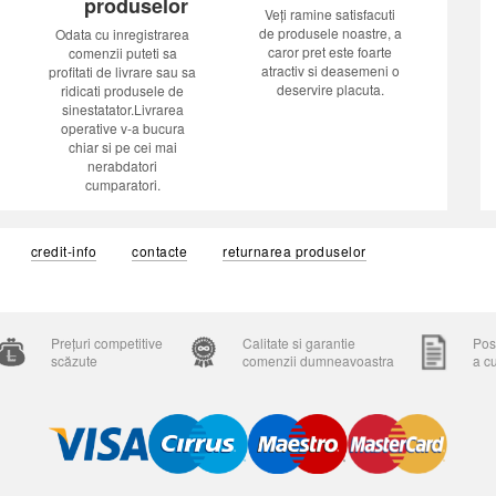
produselor
Veți ramine satisfacuti
de produsele noastre, a
Odata cu inregistrarea
caror pret este foarte
comenzii puteti sa
atractiv si deasemeni o
profitati de livrare sau sa
deservire placuta.
ridicati produsele de
sinestatator.Livrarea
operative v-a bucura
chiar si pe cei mai
nerabdatori
cumparatori.
credit-info
contacte
returnarea produselor
Prețuri competitive
Calitate si garantie
Posi
scăzute
comenzii dumneavoastra
a c