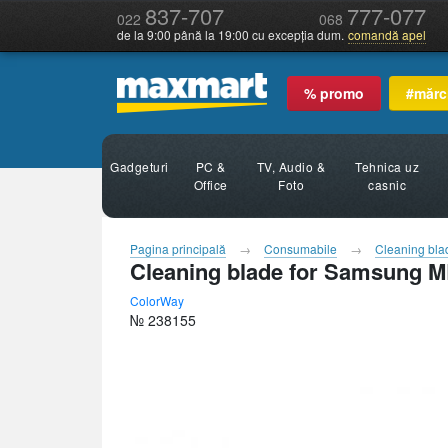
837-707
777-077
022
068
de la 9:00 până la 19:00 cu excepția dum.
comandă apel
% promo
#mărc
Gadgeturi
PC &
TV, Audio &
Tehnica uz
Office
Foto
casnic
Pagina principală
Consumabile
Cleaning bla
Cleaning blade for Samsung 
ColorWay
№ 238155