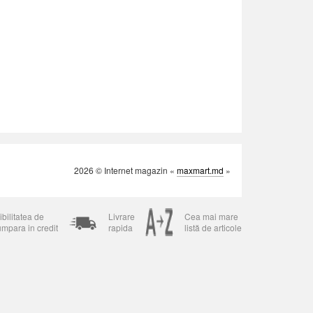
2026 © Internet magazin «
maxmart.md
»
bilitatea de
Livrare
Cea mai mare
umpara in credit
rapida
listă de articole