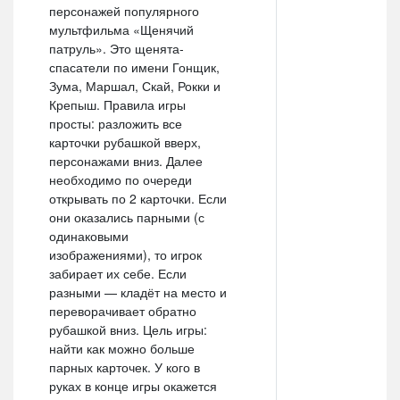
персонажей популярного
мультфильма «Щенячий
патруль». Это щенята-
спасатели по имени Гонщик,
Зума, Маршал, Скай, Рокки и
Крепыш. Правила игры
просты: разложить все
карточки рубашкой вверх,
персонажами вниз. Далее
необходимо по очереди
открывать по 2 карточки. Если
они оказались парными (с
одинаковыми
изображениями), то игрок
забирает их себе. Если
разными — кладёт на место и
переворачивает обратно
рубашкой вниз. Цель игры:
найти как можно больше
парных карточек. У кого в
руках в конце игры окажется