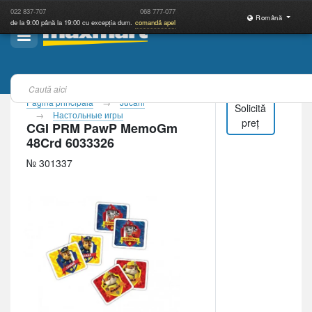
022
837-707
068
777-077
Română
de la 9:00 până la 19:00 cu excepția dum.
comandă apel
Pagina principală
Jucării
Solicită
Настольные игры
preț
CGI PRM PawP MemoGm
48Crd 6033326
№ 301337