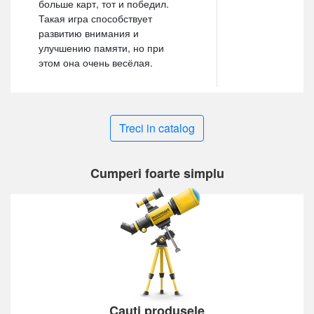
больше карт, тот и победил.
Такая игра способствует
развитию внимания и
улучшению памяти, но при
этом она очень весёлая.
Treci in catalog
Cumperi foarte simplu
Cauți produsele