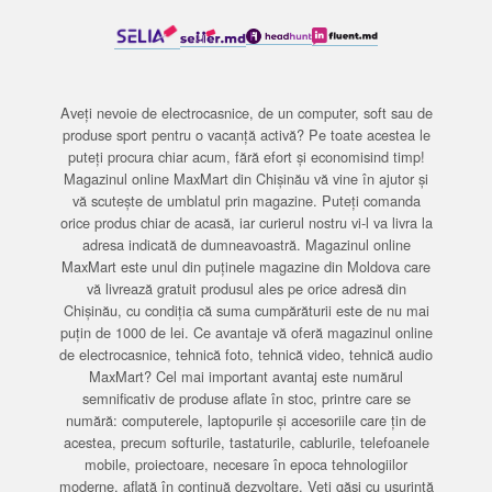
Aveți nevoie de electrocasnice, de un computer, soft sau de
produse sport pentru o vacanță activă? Pe toate acestea le
puteți procura chiar acum, fără efort și economisind timp!
Magazinul online MaxMart din Chișinău vă vine în ajutor și
vă scutește de umblatul prin magazine. Puteți comanda
orice produs chiar de acasă, iar curierul nostru vi-l va livra la
adresa indicată de dumneavoastră. Magazinul online
MaxMart este unul din puținele magazine din Moldova care
vă livrează gratuit produsul ales pe orice adresă din
Chișinău, cu condiția că suma cumpărăturii este de nu mai
puțin de 1000 de lei. Ce avantaje vă oferă magazinul online
de electrocasnice, tehnică foto, tehnică video, tehnică audio
MaxMart? Cel mai important avantaj este numărul
semnificativ de produse aflate în stoc, printre care se
numără: computerele, laptopurile și accesoriile care țin de
acestea, precum softurile, tastaturile, cablurile, telefoanele
mobile, proiectoare, necesare în epoca tehnologiilor
moderne, aflată în continuă dezvoltare. Veți găsi cu ușurință