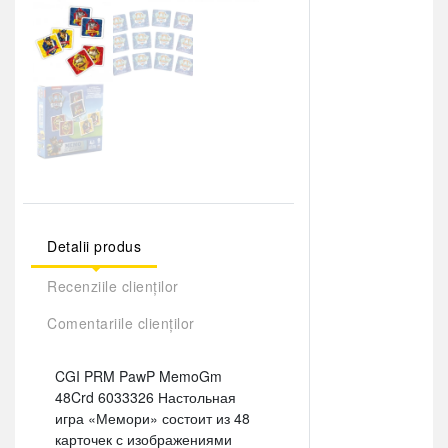
Detalii produs
Recenziile clienților
Comentariile clienților
CGI PRM PawP MemoGm
48Crd 6033326 Настольная
игра «Мемори» состоит из 48
карточек с изображениями