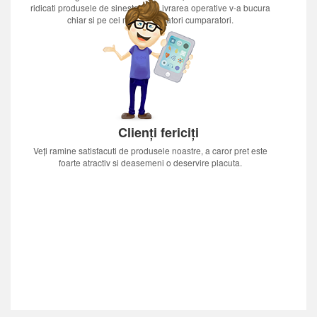
ridicati produsele de sinestatator.Livrarea operative v-a bucura
chiar si pe cei mai nerabdatori cumparatori.
Clienți fericiți
Veți ramine satisfacuti de produsele noastre, a caror pret este
foarte atractiv si deasemeni o deservire placuta.