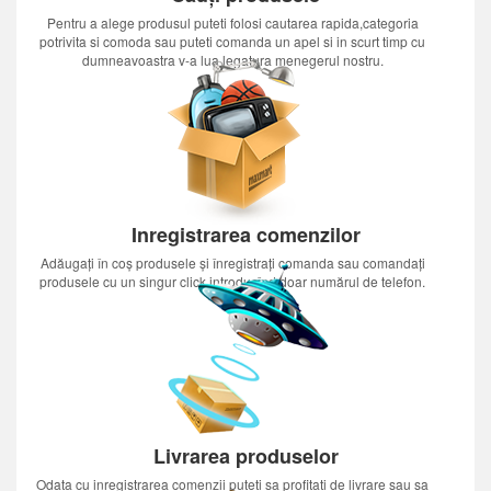
Pentru a alege produsul puteti folosi cautarea rapida,categoria
potrivita si comoda sau puteti comanda un apel si in scurt timp cu
dumneavoastra v-a lua legatura menegerul nostru.
Inregistrarea comenzilor
Adăugați în coș produsele și înregistrați comanda sau comandați
produsele cu un singur click introducînd doar numărul de telefon.
Livrarea produselor
Odata cu inregistrarea comenzii puteti sa profitati de livrare sau sa