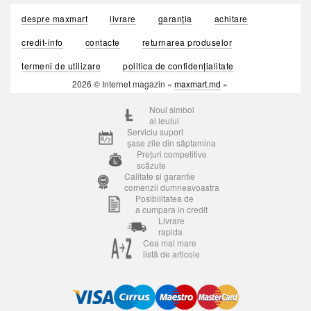
despre maxmart
livrare
garanția
achitare
credit-info
contacte
returnarea produselor
termeni de utilizare
politica de confidențialitate
2026 © Internet magazin «
maxmart.md
»
Noul simbol
al leului
Serviciu suport
șase zile din săptamina
Prețuri competitive
scăzute
Calitate si garantie
comenzii dumneavoastra
Posibilitatea de
a cumpara in credit
Livrare
rapida
Cea mai mare
listă de articole