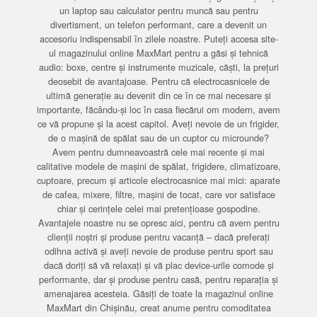
un laptop sau calculator pentru muncă sau pentru
divertisment, un telefon performant, care a devenit un
accesoriu indispensabil în zilele noastre. Puteți accesa site-
ul magazinului online MaxMart pentru a găsi și tehnică
audio: boxe, centre și instrumente muzicale, căști, la prețuri
deosebit de avantajoase. Pentru că electrocasnicele de
ultimă generație au devenit din ce în ce mai necesare și
importante, făcându-și loc în casa fiecărui om modern, avem
ce vă propune și la acest capitol. Aveți nevoie de un frigider,
de o mașină de spălat sau de un cuptor cu microunde?
Avem pentru dumneavoastră cele mai recente și mai
calitative modele de mașini de spălat, frigidere, climatizoare,
cuptoare, precum și articole electrocasnice mai mici: aparate
de cafea, mixere, filtre, mașini de tocat, care vor satisface
chiar și cerințele celei mai pretențioase gospodine.
Avantajele noastre nu se opresc aici, pentru că avem pentru
clienții noștri și produse pentru vacanță – dacă preferați
odihna activă și aveți nevoie de produse pentru sport sau
dacă doriți să vă relaxați și vă plac device-urile comode și
performante, dar și produse pentru casă, pentru reparația și
amenajarea acesteia. Găsiți de toate la magazinul online
MaxMart din Chișinău, creat anume pentru comoditatea