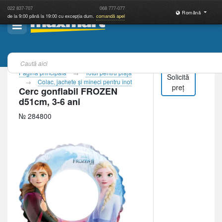
022
837-707
068
777-077
Română
de la 9:00 până la 19:00 cu excepția dum.
comandă apel
Pagina principală
Totul pentru plajă
Solicită
Colac, jachete şi mîneci pentru înot
preț
Cerc gonflabil FROZEN
d51cm, 3-6 ani
№ 284800