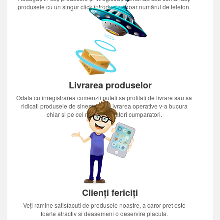
produsele cu un singur click introducînd doar numărul de telefon.
Livrarea produselor
Odata cu inregistrarea comenzii puteti sa profitati de livrare sau sa
ridicati produsele de sinestatator.Livrarea operative v-a bucura
chiar si pe cei mai nerabdatori cumparatori.
Clienți fericiți
Veți ramine satisfacuti de produsele noastre, a caror pret este
foarte atractiv si deasemeni o deservire placuta.