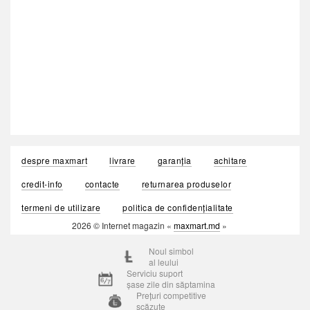
despre maxmart
livrare
garanția
achitare
credit-info
contacte
returnarea produselor
termeni de utilizare
politica de confidențialitate
2026 © Internet magazin «
maxmart.md
»
Noul simbol
al leului
Serviciu suport
șase zile din săptamina
Prețuri competitive
scăzute