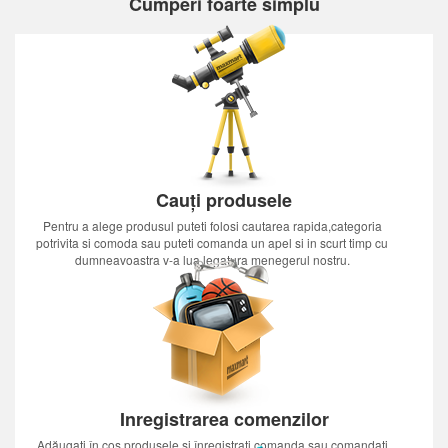
Cumperi foarte simplu
Cauți produsele
Pentru a alege produsul puteti folosi cautarea rapida,categoria
potrivita si comoda sau puteti comanda un apel si in scurt timp cu
dumneavoastra v-a lua legatura menegerul nostru.
Inregistrarea comenzilor
Adăugați în coș produsele și înregistrați comanda sau comandați