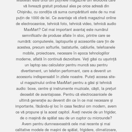
vă livrează gratuit produsul ales pe orice adresă din
Chișinău, cu condiția că suma cumpărăturii este de nu mai
puțin de 1000 de lei. Ce avantaje vă oferă magazinul online
de electrocasnice, tehnică foto, tehnică video, tehnică audio
MaxMart? Cel mai important avantaj este numărul
semnificativ de produse aflate în stoc, printre care se
numără: computerele, laptopurile și accesoriile care țin de
acestea, precum softurile, tastaturile, cablurile, telefoanele
mobile, proiectoare, necesare în epoca tehnologiilor
moderne, aflată în continuă dezvoltare. Veți găsi cu ușurință
un laptop sau calculator pentru muncă sau pentru
divertisment, un telefon performant, care a devenit un
accesoriu indispensabil în zilele noastre. Puteți accesa site-
ul magazinului online MaxMart pentru a găsi și tehnică
audio: boxe, centre și instrumente muzicale, căști, la prețuri
deosebit de avantajoase. Pentru că electrocasnicele de
ultimă generație au devenit din ce în ce mai necesare și
importante, făcându-și loc în casa fiecărui om modern, avem
ce vă propune și la acest capitol. Aveți nevoie de un frigider,
de o mașină de spălat sau de un cuptor cu microunde?
Avem pentru dumneavoastră cele mai recente și mai
calitative modele de mașini de spălat, frigidere, climatizoare,