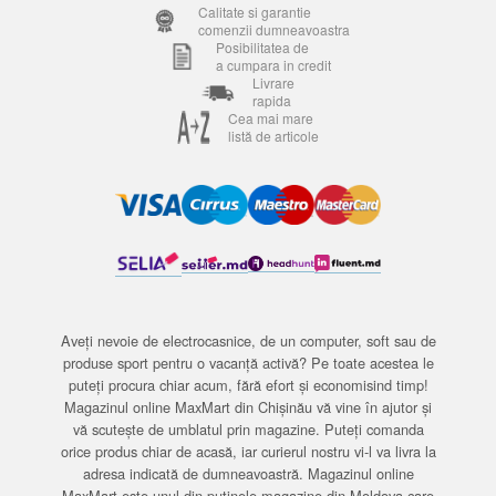
Calitate si garantie
comenzii dumneavoastra
Posibilitatea de
a cumpara in credit
Livrare
rapida
Cea mai mare
listă de articole
Aveți nevoie de electrocasnice, de un computer, soft sau de
produse sport pentru o vacanță activă? Pe toate acestea le
puteți procura chiar acum, fără efort și economisind timp!
Magazinul online MaxMart din Chișinău vă vine în ajutor și
vă scutește de umblatul prin magazine. Puteți comanda
orice produs chiar de acasă, iar curierul nostru vi-l va livra la
adresa indicată de dumneavoastră. Magazinul online
MaxMart este unul din puținele magazine din Moldova care