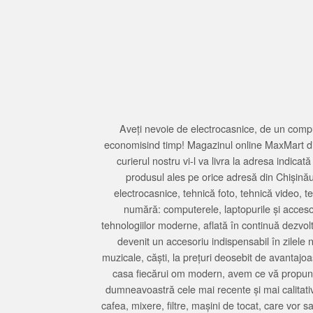
Aveți nevoie de electrocasnice, de un compu
economisind timp! Magazinul online MaxMart din
curierul nostru vi-l va livra la adresa indi
produsul ales pe orice adresă din Chișină
electrocasnice, tehnică foto, tehnică video, 
numără: computerele, laptopurile și accesori
tehnologiilor moderne, aflată în continuă dezvol
devenit un accesoriu indispensabil în zilele 
muzicale, căști, la prețuri deosebit de avantajo
casa fiecărui om modern, avem ce vă propune 
dumneavoastră cele mai recente și mai calitativ
cafea, mixere, filtre, mașini de tocat, care vor 