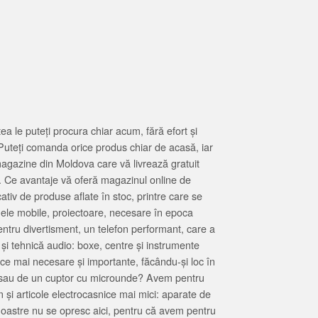
 le puteți procura chiar acum, fără efort și
Puteți comanda orice produs chiar de acasă, iar
magazine din Moldova care vă livrează gratuit
. Ce avantaje vă oferă magazinul online de
tiv de produse aflate în stoc, printre care se
oanele mobile, proiectoare, necesare în epoca
entru divertisment, un telefon performant, care a
 și tehnică audio: boxe, centre și instrumente
 ce mai necesare și importante, făcându-și loc în
at sau de un cuptor cu microunde? Avem pentru
 și articole electrocasnice mai mici: aparate de
e noastre nu se opresc aici, pentru că avem pentru