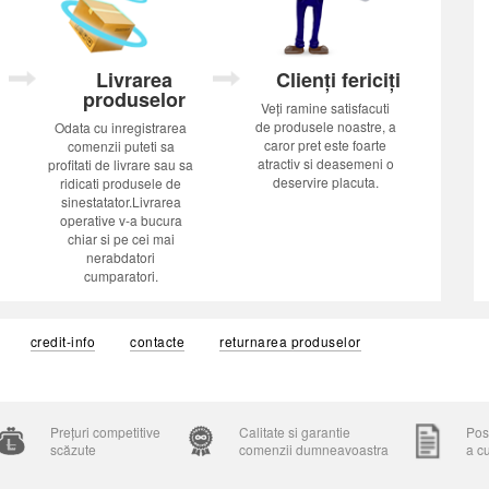
Livrarea
Clienți fericiți
produselor
Veți ramine satisfacuti
de produsele noastre, a
Odata cu inregistrarea
caror pret este foarte
comenzii puteti sa
atractiv si deasemeni o
profitati de livrare sau sa
deservire placuta.
ridicati produsele de
sinestatator.Livrarea
operative v-a bucura
chiar si pe cei mai
nerabdatori
cumparatori.
credit-info
contacte
returnarea produselor
Prețuri competitive
Calitate si garantie
Posi
scăzute
comenzii dumneavoastra
a c