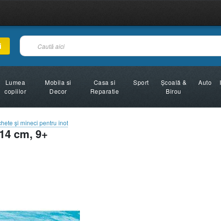
i
Lumea
Mobila si
Casa si
Sport
Şcoală &
Auto
copiilor
Decor
Reparatie
Birou
chete şi mîneci pentru înot
14 cm, 9+