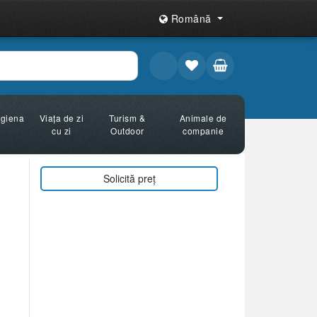
Română
Igiena
Viața de zi
Turism &
Animale de
cu zi
Outdoor
companie
Solicită preț