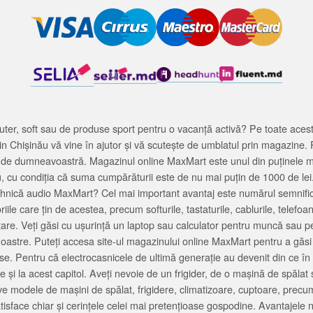
ter, soft sau de produse sport pentru o vacanță activă? Pe toate acestea
 Chișinău vă vine în ajutor și vă scutește de umblatul prin magazine. 
cată de dumneavoastră. Magazinul online MaxMart este unul din puținele 
u, cu condiția că suma cumpărăturii este de nu mai puțin de 1000 de lei
tehnică audio MaxMart? Cel mai important avantaj este numărul semnifica
ile care țin de acestea, precum softurile, tastaturile, cablurile, telef
tare. Veți găsi cu ușurință un laptop sau calculator pentru muncă sau p
noastre. Puteți accesa site-ul magazinului online MaxMart pentru a găsi
ase. Pentru că electrocasnicele de ultimă generație au devenit din ce în
și la acest capitol. Aveți nevoie de un frigider, de o mașină de spăl
e modele de mașini de spălat, frigidere, climatizoare, cuptoare, precum
satisface chiar și cerințele celei mai pretențioase gospodine. Avantajel