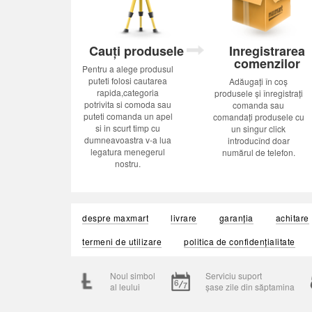
Cauți produsele
Inregistrarea
comenzilor
Pentru a alege produsul
puteti folosi cautarea
Adăugați în coș
rapida,categoria
produsele și înregistrați
potrivita si comoda sau
comanda sau
puteti comanda un apel
comandați produsele cu
si in scurt timp cu
un singur click
dumneavoastra v-a lua
introducînd doar
legatura menegerul
numărul de telefon.
nostru.
despre maxmart
livrare
garanția
achitare
termeni de utilizare
politica de confidențialitate
Noul simbol
Serviciu suport
al leului
șase zile din săptamina