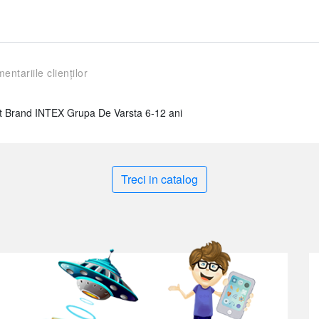
entariile clienților
 Brand INTEX Grupa De Varsta 6-12 ani
Treci in catalog