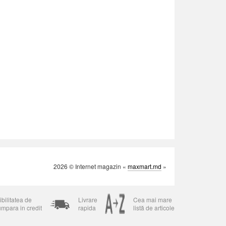
2026 © Internet magazin «
maxmart.md
»
bilitatea de
Livrare
Cea mai mare
umpara in credit
rapida
listă de articole