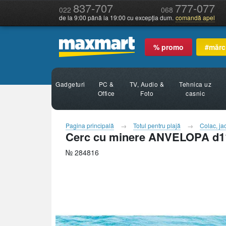
837-707
777-077
022
068
de la 9:00 până la 19:00 cu excepția dum.
comandă apel
% promo
#mărc
Gadgeturi
PC &
TV, Audio &
Tehnica uz
Office
Foto
casnic
Pagina principală
Totul pentru plajă
Colac, ja
Cerc cu minere ANVELOPA d1
№ 284816