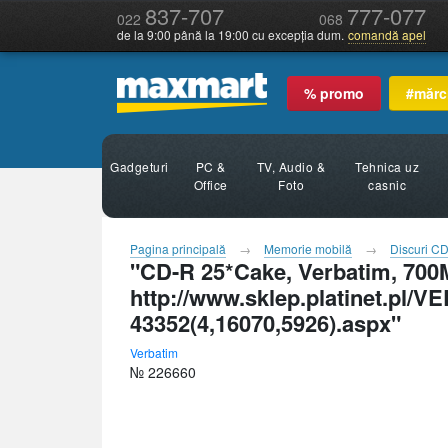
837-707
777-077
022
068
de la 9:00 până la 19:00 cu excepția dum.
comandă apel
% promo
#mărc
Gadgeturi
PC &
TV, Audio &
Tehnica uz
Office
Foto
casnic
Pagina principală
Memorie mobilă
Discuri CD
"CD-R 25*Cake, Verbatim, 700
http://www.sklep.platinet.p
43352(4,16070,5926).aspx"
Verbatim
№ 226660