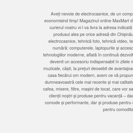
Aveți nevoie de electrocasnice, de un compu
economisind timp! Magazinul online MaxMart din
curierul nostru vi-l va livra la adresa indi
produsul ales pe orice adresă din Chișină
electrocasnice, tehnică foto, tehnică video, 
numără: computerele, laptopurile și accesori
tehnologiilor moderne, aflată în continuă dezvol
devenit un accesoriu indispensabil în zilele 
muzicale, căști, la prețuri deosebit de avantajo
casa fiecărui om modern, avem ce vă propune 
dumneavoastră cele mai recente și mai calitativ
cafea, mixere, filtre, mașini de tocat, care vor 
clienții noștri și produse pentru vacanță – da
comode și performante, dar și produse pentru 
pentru comodita