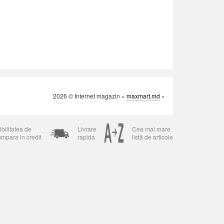
2026 © Internet magazin «
maxmart.md
»
bilitatea de
Livrare
Cea mai mare
umpara in credit
rapida
listă de articole