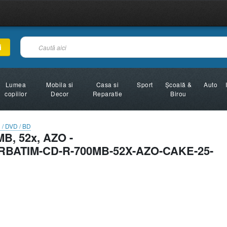
i
Lumea
Mobila si
Casa si
Sport
Şcoală &
Auto
copiilor
Decor
Reparatie
Birou
 / DVD / BD
MB, 52x, AZO -
l/VERBATIM-CD-R-700MB-52X-AZO-CAKE-25-