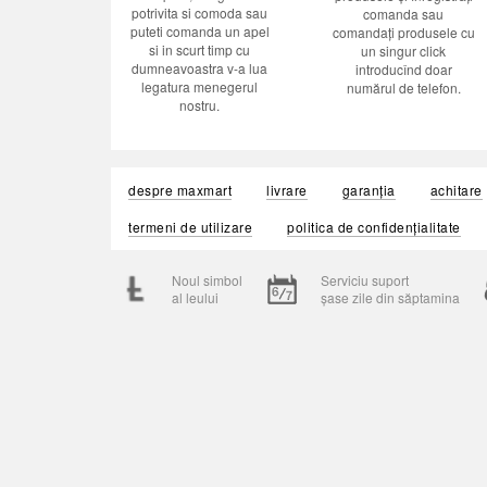
potrivita si comoda sau
comanda sau
puteti comanda un apel
comandați produsele cu
si in scurt timp cu
un singur click
dumneavoastra v-a lua
introducînd doar
legatura menegerul
numărul de telefon.
nostru.
despre maxmart
livrare
garanția
achitare
termeni de utilizare
politica de confidențialitate
Noul simbol
Serviciu suport
al leului
șase zile din săptamina