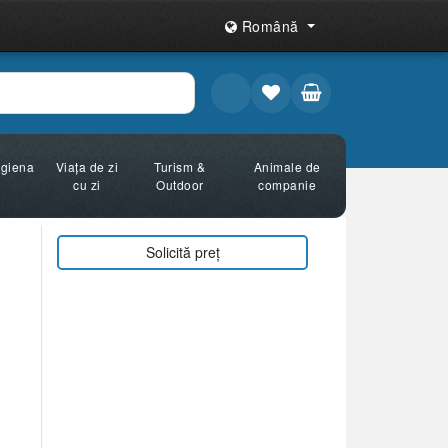
Română
Igiena
Viața de zi
Turism &
Animale de
cu zi
Outdoor
companie
Solicită preț