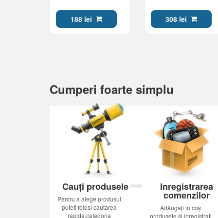
700MB, Medical Inkjet
FF
188 lei
308 lei
Cumperi foarte simplu
Cauți produsele
Inregistrarea
comenzilor
Pentru a alege produsul
puteti folosi cautarea
Adăugați în coș
rapida,categoria
produsele și înregistrați