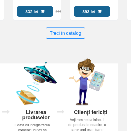
700MB, 52x, FF, White
AZO, 43548
Inkjet
332 lei
393 lei
366 lei
Treci in catalog
Livrarea
Clienți fericiți
produselor
Veți ramine satisfacuti
de produsele noastre, a
Odata cu inregistrarea
caror pret este foarte
comenzii puteti sa