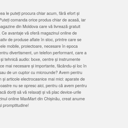
 le puteți procura chiar acum, fără efort și
Puteți comanda orice produs chiar de acasă, iar
magazine din Moldova care vă livrează gratuit
. Ce avantaje vă oferă magazinul online de
tiv de produse aflate în stoc, printre care se
oanele mobile, proiectoare, necesare în epoca
entru divertisment, un telefon performant, care a
 și tehnică audio: boxe, centre și instrumente
 ce mai necesare și importante, făcându-și loc în
at sau de un cuptor cu microunde? Avem pentru
 și articole electrocasnice mai mici: aparate de
e noastre nu se opresc aici, pentru că avem pentru
ă doriți să vă relaxați și vă plac device-urile
zinul online MaxMart din Chișinău, creat anume
i promptitudine!