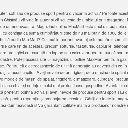
ter, soft sau de produse sport pentru o vacanță activă? Pe toate acestea
 Chișinău vă vine în ajutor și vă scutește de umblatul prin magazine. 
cată de dumneavoastră. Magazinul online MaxMart este unul din puținele 
u, cu condiția că suma cumpărăturii este de nu mai puțin de 1000 de lei
tehnică audio MaxMart? Cel mai important avantaj este numărul semnifica
ile care țin de acestea, precum softurile, tastaturile, cablurile, telef
tare. Veți găsi cu ușurință un laptop sau calculator pentru muncă sau p
noastre. Puteți accesa site-ul magazinului online MaxMart pentru a găsi
ase. Pentru că electrocasnicele de ultimă generație au devenit din ce în
și la acest capitol. Aveți nevoie de un frigider, de o mașină de spăl
e modele de mașini de spălat, frigidere, climatizoare, cuptoare, precum
satisface chiar și cerințele celei mai pretențioase gospodine. Avantajel
că preferați odihna activă și aveți nevoie de produse pentru sport sau dac
casă, pentru reparația și amenajarea acesteia. Găsiți de toate la maga
tea dumneavoastră! Vă garantăm calitate înaltă a produselor noastre ș