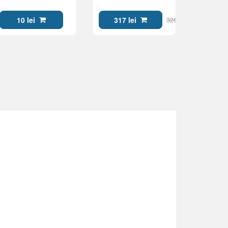
CLEAR
25GB, 6x, White Inkjet
10 lei
317 lei
326 lei