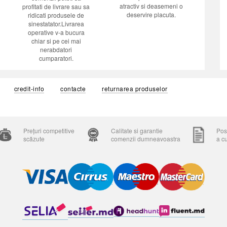
atractiv si deasemeni o
profitati de livrare sau sa
deservire placuta.
ridicati produsele de
sinestatator.Livrarea
operative v-a bucura
chiar si pe cei mai
nerabdatori
cumparatori.
credit-info
contacte
returnarea produselor
Prețuri competitive
Calitate si garantie
Posi
scăzute
comenzii dumneavoastra
a c