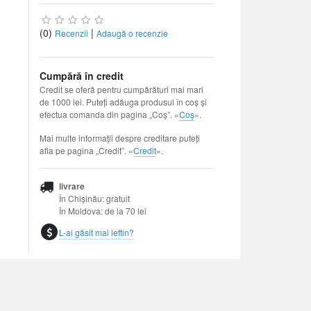
(0)
|
Recenzii
Adaugă o recenzie
Cumpără în credit
Credit se oferă pentru cumpărături mai mari
de 1000 lei. Puteți adăuga produsul în coș și
efectua comanda din pagina „Coș”. «
Coș
».
Mai multe informații despre creditare puteți
afla pe pagina „Credit”. «
Credit
».
livrare
În Chișinău: gratuit
În Moldova: de la 70 lei
L-ai găsit mai ieftin?