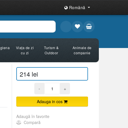
Română
Igiena
Viața de zi
Turism &
Animale de
cu zi
Outdoor
companie
214 lei
-
+
Adauga in cos
Adaugă în favorite
Compară