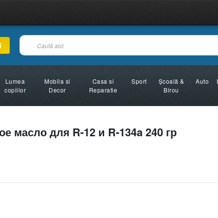
i
Lumea
Mobila si
Casa si
Sport
Şcoală &
Auto
copiilor
Decor
Reparatie
Birou
 масло для R-12 и R-134a 240 гр