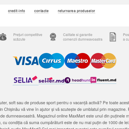
credit-info
contacte
returnarea produselor
Prețuri competitive
Calitate si garantie
Posi
scăzute
comenzii dumneavoastra
a c
ter, soft sau de produse sport pentru o vacanță activă? Pe toate acestea
 Chișinău vă vine în ajutor și vă scutește de umblatul prin magazine. 
cată de dumneavoastră. Magazinul online MaxMart este unul din puținele 
u, cu condiția că suma cumpărăturii este de nu mai puțin de 1000 de lei
tehnică audio MaxMart? Cel mai important avantaj este numărul semnifica