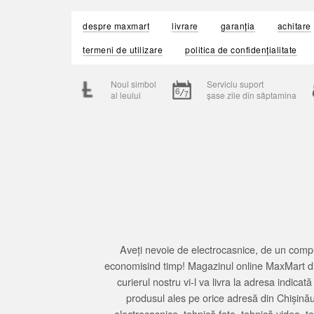
despre maxmart
livrare
garanția
achitare
termeni de utilizare
politica de confidențialitate
Noul simbol
Serviciu suport
al leului
șase zile din săptamina
Aveți nevoie de electrocasnice, de un compu
economisind timp! Magazinul online MaxMart din
curierul nostru vi-l va livra la adresa indi
produsul ales pe orice adresă din Chișină
electrocasnice, tehnică foto, tehnică video, 