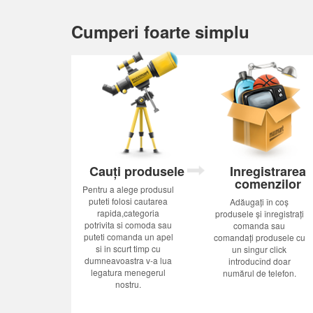
Cumperi foarte simplu
Cauți produsele
Inregistrarea
comenzilor
Pentru a alege produsul
puteti folosi cautarea
Adăugați în coș
rapida,categoria
produsele și înregistrați
potrivita si comoda sau
comanda sau
puteti comanda un apel
comandați produsele cu
si in scurt timp cu
un singur click
dumneavoastra v-a lua
introducînd doar
legatura menegerul
numărul de telefon.
nostru.