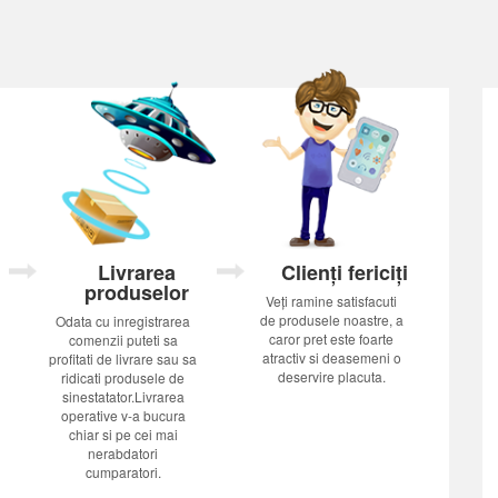
Livrarea
Clienți fericiți
produselor
Veți ramine satisfacuti
de produsele noastre, a
Odata cu inregistrarea
caror pret este foarte
comenzii puteti sa
atractiv si deasemeni o
profitati de livrare sau sa
deservire placuta.
ridicati produsele de
sinestatator.Livrarea
operative v-a bucura
chiar si pe cei mai
nerabdatori
cumparatori.