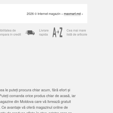
2026 © Internet magazin «
maxmart.md
»
bilitatea de
Livrare
Cea mai mare
umpara in credit
rapida
listă de articole
 le puteți procura chiar acum, fără efort și
Puteți comanda orice produs chiar de acasă, iar
magazine din Moldova care vă livrează gratuit
. Ce avantaje vă oferă magazinul online de
tiv de produse aflate în stoc, printre care se