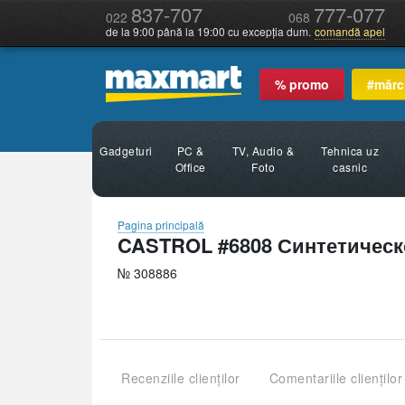
837-707
777-077
022
068
de la 9:00 până la 19:00 cu excepția dum.
comandă apel
% promo
#mărc
Gadgeturi
PC &
TV, Audio &
Tehnica uz
Office
Foto
casnic
Pagina principală
CASTROL #6808 Синтетическое
№ 308886
Recenziile clienților
Comentariile clienților