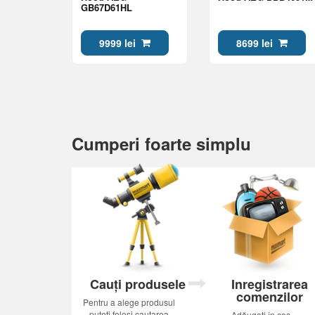
GB67D61HL
9999 lei
8699 lei
Cumperi foarte simplu
Cauți produsele
Inregistrarea
comenzilor
Pentru a alege produsul
puteti folosi cautarea
Adăugați în coș