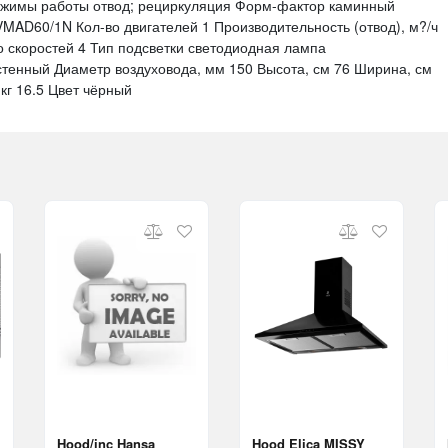
жимы работы отвод; рециркуляция Форм-фактор каминный
MAD60/1N Кол-во двигателей 1 Производительность (отвод), м?/ч
 скоростей 4 Тип подсветки светодиодная лампа
енный Диаметр воздуховода, мм 150 Высота, см 76 Ширина, см
 кг 16.5 Цвет чёрный
Hood/inc Hansa
Hood Elica MISSY