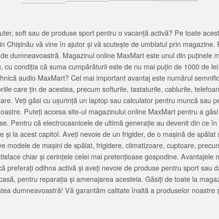
ter, soft sau de produse sport pentru o vacanță activă? Pe toate acestea
 Chișinău vă vine în ajutor și vă scutește de umblatul prin magazine. 
cată de dumneavoastră. Magazinul online MaxMart este unul din puținele 
u, cu condiția că suma cumpărăturii este de nu mai puțin de 1000 de lei
tehnică audio MaxMart? Cel mai important avantaj este numărul semnifica
ile care țin de acestea, precum softurile, tastaturile, cablurile, telef
tare. Veți găsi cu ușurință un laptop sau calculator pentru muncă sau p
noastre. Puteți accesa site-ul magazinului online MaxMart pentru a găsi
ase. Pentru că electrocasnicele de ultimă generație au devenit din ce în
și la acest capitol. Aveți nevoie de un frigider, de o mașină de spăl
e modele de mașini de spălat, frigidere, climatizoare, cuptoare, precum
satisface chiar și cerințele celei mai pretențioase gospodine. Avantajel
că preferați odihna activă și aveți nevoie de produse pentru sport sau dac
casă, pentru reparația și amenajarea acesteia. Găsiți de toate la maga
tea dumneavoastră! Vă garantăm calitate înaltă a produselor noastre ș