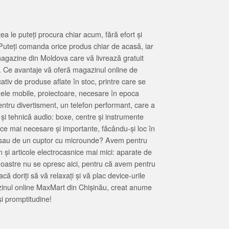
 le puteți procura chiar acum, fără efort și
Puteți comanda orice produs chiar de acasă, iar
magazine din Moldova care vă livrează gratuit
. Ce avantaje vă oferă magazinul online de
tiv de produse aflate în stoc, printre care se
oanele mobile, proiectoare, necesare în epoca
entru divertisment, un telefon performant, care a
 și tehnică audio: boxe, centre și instrumente
 ce mai necesare și importante, făcându-și loc în
at sau de un cuptor cu microunde? Avem pentru
 și articole electrocasnice mai mici: aparate de
e noastre nu se opresc aici, pentru că avem pentru
ă doriți să vă relaxați și vă plac device-urile
zinul online MaxMart din Chișinău, creat anume
i promptitudine!