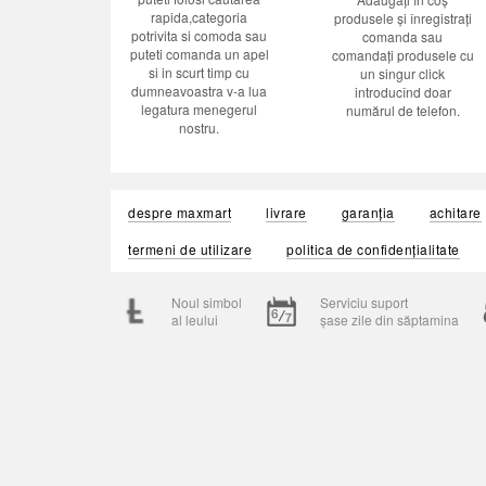
rapida,categoria
produsele și înregistrați
potrivita si comoda sau
comanda sau
puteti comanda un apel
comandați produsele cu
si in scurt timp cu
un singur click
dumneavoastra v-a lua
introducînd doar
legatura menegerul
numărul de telefon.
nostru.
despre maxmart
livrare
garanția
achitare
termeni de utilizare
politica de confidențialitate
Noul simbol
Serviciu suport
al leului
șase zile din săptamina