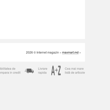
2026 © Internet magazin «
maxmart.md
»
bilitatea de
Livrare
Cea mai mare
umpara in credit
rapida
listă de articole