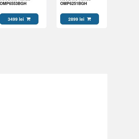
OMP6553BGH
OMP6251BGH
3499 lei
2899 lei