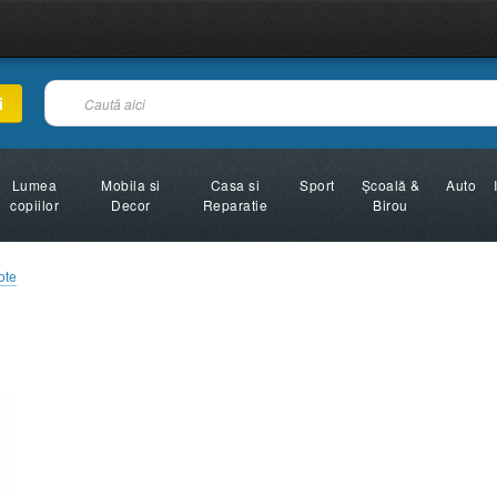
i
Lumea
Mobila si
Casa si
Sport
Şcoală &
Auto
copiilor
Decor
Reparatie
Birou
ote