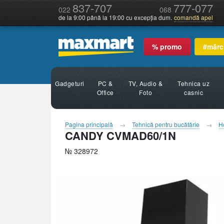
837-707
777-077
022
068
de la 9:00 până la 19:00 cu excepția dum.
comandă apel
% promo
#mărc
Gadgeturi
PC &
TV, Audio &
Tehnica uz
Office
Foto
casnic
Pagina principală
Tehnică pentru bucătărie
H
CANDY CVMAD60/1N
№ 328972