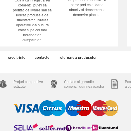
caror pret este foarte
comenzii puteti sa
atractiv si deasemeni o
profitati de livrare sau sa
deservire placuta.
ridicati produsele de
sinestatator.Livrarea
operative v-a bucura
chiar si pe cei mai
nerabdatori
cumparatori.
credit-info
contacte
returnarea produselor
Prețuri competitive
Calitate si garantie
Posi
scăzute
comenzii dumneavoastra
a c