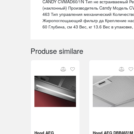
CANDY CVMAD60/1N Тип не встраиваемый Ре
(наклонный) Производитель Candy Модель CV
463 Тип управления механический Количество
Жиропоглощающий фильтр да Крепление наст
60 Глубина, см 43 Вес, кг 13.6 Вес в упаковке,
Produse similare
Hood AEG
Hood AEG DBB4651M