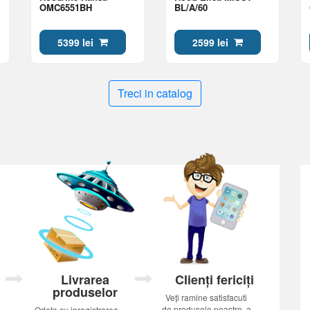
OMC6551BH
BL/A/60
5399 lei
2599 lei
Treci in catalog
Livrarea
Clienți fericiți
produselor
Veți ramine satisfacuti
de produsele noastre, a
Odata cu inregistrarea