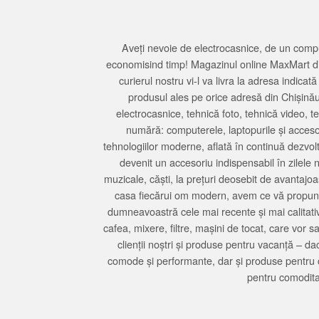
Aveți nevoie de electrocasnice, de un compu
economisind timp! Magazinul online MaxMart din
curierul nostru vi-l va livra la adresa indi
produsul ales pe orice adresă din Chișină
electrocasnice, tehnică foto, tehnică video, 
numără: computerele, laptopurile și accesori
tehnologiilor moderne, aflată în continuă dezvol
devenit un accesoriu indispensabil în zilele 
muzicale, căști, la prețuri deosebit de avantajo
casa fiecărui om modern, avem ce vă propune 
dumneavoastră cele mai recente și mai calitativ
cafea, mixere, filtre, mașini de tocat, care vor 
clienții noștri și produse pentru vacanță – da
comode și performante, dar și produse pentru 
pentru comodita