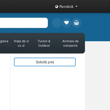
Română
Igiena
Viața de zi
Turism &
Animale de
cu zi
Outdoor
companie
Solicită preț