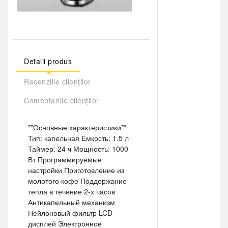
Detalii produs
Recenziile clienților
Comentariile clienților
**Основные характеристики**
Тип: капельная Емкость: 1.5 л
Таймер: 24 ч Мощность: 1000
Вт Программируемые
настройки Приготовление из
молотого кофе Поддержание
тепла в течение 2-х часов
Антикапельный механизм
Нейлоновый фильтр LCD
дисплей Электронное