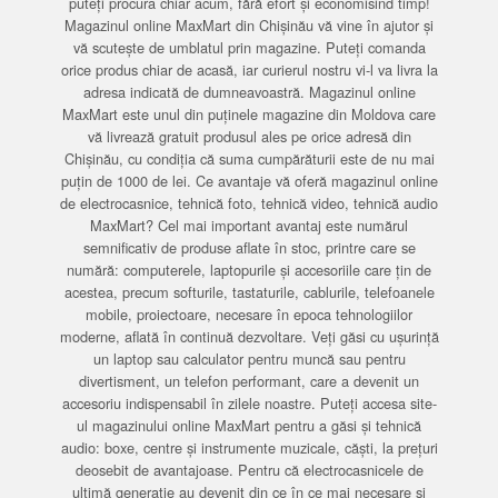
puteți procura chiar acum, fără efort și economisind timp!
Magazinul online MaxMart din Chișinău vă vine în ajutor și
vă scutește de umblatul prin magazine. Puteți comanda
orice produs chiar de acasă, iar curierul nostru vi-l va livra la
adresa indicată de dumneavoastră. Magazinul online
MaxMart este unul din puținele magazine din Moldova care
vă livrează gratuit produsul ales pe orice adresă din
Chișinău, cu condiția că suma cumpărăturii este de nu mai
puțin de 1000 de lei. Ce avantaje vă oferă magazinul online
de electrocasnice, tehnică foto, tehnică video, tehnică audio
MaxMart? Cel mai important avantaj este numărul
semnificativ de produse aflate în stoc, printre care se
numără: computerele, laptopurile și accesoriile care țin de
acestea, precum softurile, tastaturile, cablurile, telefoanele
mobile, proiectoare, necesare în epoca tehnologiilor
moderne, aflată în continuă dezvoltare. Veți găsi cu ușurință
un laptop sau calculator pentru muncă sau pentru
divertisment, un telefon performant, care a devenit un
accesoriu indispensabil în zilele noastre. Puteți accesa site-
ul magazinului online MaxMart pentru a găsi și tehnică
audio: boxe, centre și instrumente muzicale, căști, la prețuri
deosebit de avantajoase. Pentru că electrocasnicele de
ultimă generație au devenit din ce în ce mai necesare și