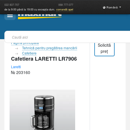
022
837-707
068
777-077
Română
de la 9:00 până la 19:00 cu excepția dum.
comandă apel
Pagina principală
Solicită
Tehnică pentru pregătirea mancării
preț
Cafetiere
Cafetiera LARETTI LR7906
Laretti
№ 203160