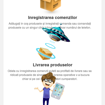
Inregistrarea comenzilor
Adăugați în coș produsele și înregistrați comanda sau comandați
produsele cu un singur click introducînd doar numărul de telefon.
Livrarea produselor
Odata cu inregistrarea comenzii puteti sa profitati de livrare sau sa
ridicati produsele de sinestatator.Livrarea operative v-a bucura
chiar si pe cei mai nerabdatori cumparatori.