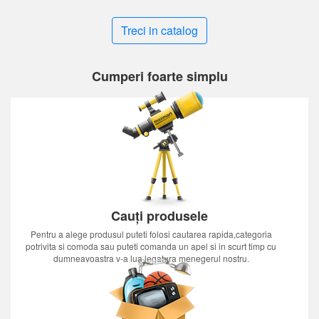
Treci in catalog
Cumperi foarte simplu
Cauți produsele
Pentru a alege produsul puteti folosi cautarea rapida,categoria
potrivita si comoda sau puteti comanda un apel si in scurt timp cu
dumneavoastra v-a lua legatura menegerul nostru.