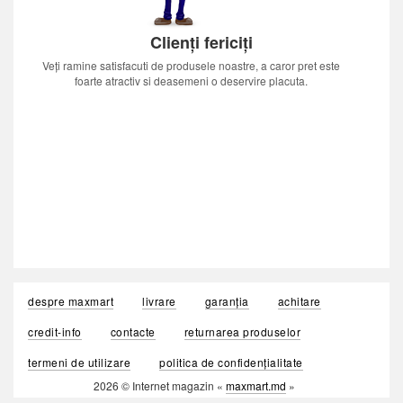
Clienți fericiți
Veți ramine satisfacuti de produsele noastre, a caror pret este
foarte atractiv si deasemeni o deservire placuta.
despre maxmart
livrare
garanția
achitare
credit-info
contacte
returnarea produselor
termeni de utilizare
politica de confidențialitate
2026 © Internet magazin «
maxmart.md
»