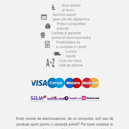
Noul simbol
al leului
Serviciu suport
șase zile din săptamina
Prețuri competitive
scăzute
Calitate si garantie
comenzii dumneavoastra
Posibilitatea de
a cumpara in credit
Livrare
rapida
Cea mai mare
listă de articole
Aveți nevoie de electrocasnice, de un computer, soft sau de
produse sport pentru o vacanță activă? Pe toate acestea le