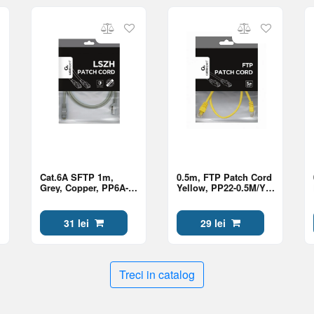
Cat.6A SFTP 1m,
0.5m, FTP Patch Cord
Grey, Copper, PP6A-
Yellow, PP22-0.5M/Y,
LSZHCU-1M,
Cat.5E, Cablexpert,
Cablexpert, Low
molded strain relief
Smoke Zero Halogen
50u" plugs
31 lei
29 lei
(LSZH)
Treci in catalog