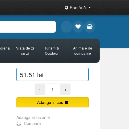
Română
Igiena
Viața de zi
Turism &
Animale de
cu zi
Outdoor
companie
51.51 lei
-
+
Adauga in cos
Adaugă în favorite
Compară