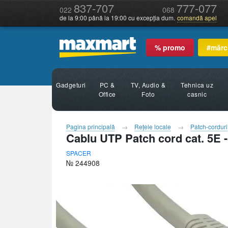
837-707
777-077
022
068
de la 9:00 până la 19:00 cu excepția dum.
comandă apel
% promo
#mărc
Gadgeturi
PC &
TV, Audio &
Tehnica uz
Office
Foto
casnic
Pagina principală
Reţele locale
Patch-corduri
Cablu UTP Patch cord cat. 5E
SPACER
№ 244908