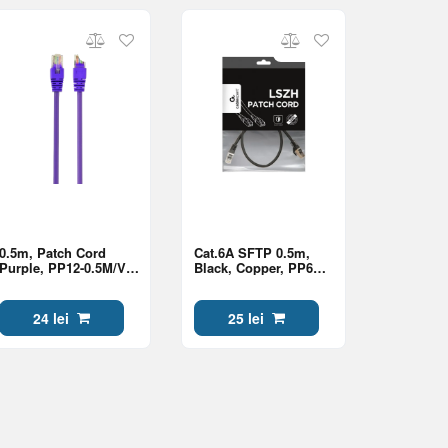
0.5m, Patch Cord
Cat.6A SFTP 0.5m,
Purple, PP12-0.5M/V,
Black, Copper, PP6A-
Cat.5E, Cablexpert,
LSZHCU-BK-0.5M,
molded strain relief
Cablexpert, Low
50u" plugs
Smoke Zero Halogen
24 lei
25 lei
(LSZH)