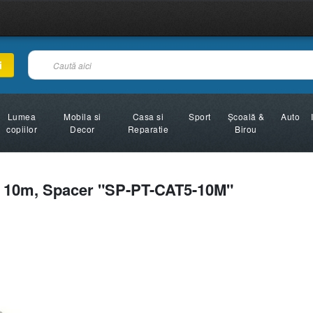
i
Lumea
Mobila si
Casa si
Sport
Şcoală &
Auto
copiilor
Decor
Reparatie
Birou
 - 10m, Spacer "SP-PT-CAT5-10M"