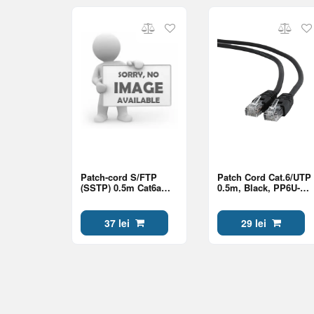
Patch-cord S/FTP
Patch Cord Cat.6/UTP
(SSTP) 0.5m Cat6a
0.5m, Black, PP6U-
LSZH orange
0.5M/B, Cablexpert,
Stranded Unshielded
37 lei
29 lei