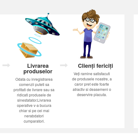
Livrarea
Clienți fericiți
produselor
Veți ramine satisfacuti
de produsele noastre, a
Odata cu inregistrarea
caror pret este foarte
comenzii puteti sa
atractiv si deasemeni o
profitati de livrare sau sa
deservire placuta.
ridicati produsele de
sinestatator.Livrarea
operative v-a bucura
chiar si pe cei mai
nerabdatori
cumparatori.