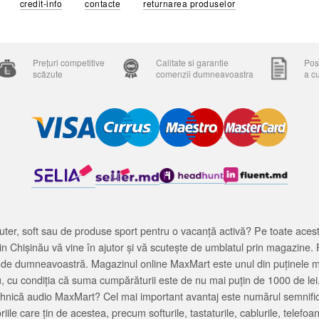
credit-info
contacte
returnarea produselor
Prețuri competitive
Calitate si garantie
Posi
scăzute
comenzii dumneavoastra
a c
ter, soft sau de produse sport pentru o vacanță activă? Pe toate acestea
 Chișinău vă vine în ajutor și vă scutește de umblatul prin magazine. 
cată de dumneavoastră. Magazinul online MaxMart este unul din puținele 
u, cu condiția că suma cumpărăturii este de nu mai puțin de 1000 de lei
tehnică audio MaxMart? Cel mai important avantaj este numărul semnifica
ile care țin de acestea, precum softurile, tastaturile, cablurile, telef