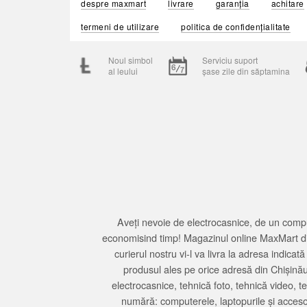
despre maxmart
livrare
garanția
achitare
termeni de utilizare
politica de confidențialitate
Noul simbol
Serviciu suport
al leului
șase zile din săptamina
Aveți nevoie de electrocasnice, de un compu
economisind timp! Magazinul online MaxMart din
curierul nostru vi-l va livra la adresa indi
produsul ales pe orice adresă din Chișină
electrocasnice, tehnică foto, tehnică video, 
numără: computerele, laptopurile și accesori