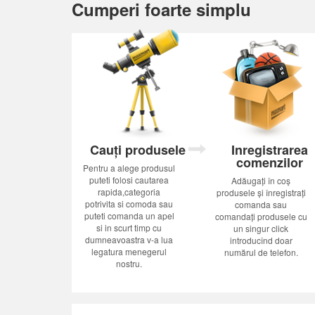
Cumperi foarte simplu
Cauți produsele
Inregistrarea
comenzilor
Pentru a alege produsul
puteti folosi cautarea
Adăugați în coș
rapida,categoria
produsele și înregistrați
potrivita si comoda sau
comanda sau
puteti comanda un apel
comandați produsele cu
si in scurt timp cu
un singur click
dumneavoastra v-a lua
introducînd doar
legatura menegerul
numărul de telefon.
nostru.