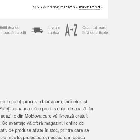
2026 © Internet magazin «
maxmart.md
»
bilitatea de
Livrare
Cea mai mare
umpara in credit
rapida
listă de articole
 le puteți procura chiar acum, fără efort și
Puteți comanda orice produs chiar de acasă, iar
magazine din Moldova care vă livrează gratuit
. Ce avantaje vă oferă magazinul online de
tiv de produse aflate în stoc, printre care se
oanele mobile, proiectoare, necesare în epoca