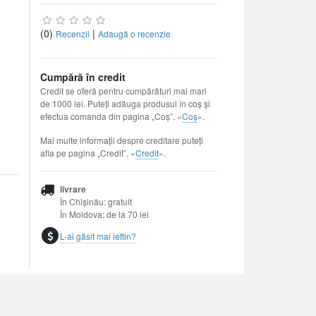
(0)
|
Recenzii
Adaugă o recenzie
Cumpără în credit
Credit se oferă pentru cumpărături mai mari
de 1000 lei. Puteți adăuga produsul în coș și
efectua comanda din pagina „Coș”. «
Coș
».
Mai multe informații despre creditare puteți
afla pe pagina „Credit”. «
Credit
».
livrare
În Chișinău: gratuit
În Moldova: de la 70 lei
L-ai găsit mai ieftin?