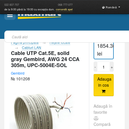
022
837-707
068
777-077
Română
de la 9:00 până la 19:00 cu excepția dum.
comandă apel
Pagina principală
Reţele locale
1854.36
Cabluri LAN
Cable UTP Cat.5E, solid
lei
gray Gembird, AWG 24 CCA
305m, UPC-5004E-SOL
-
+
Gembird
№ 101208
Adauga
in cos
Adaugă în
favorite
Compară