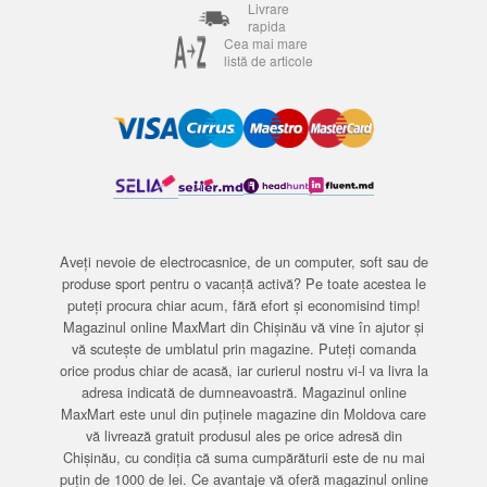
Livrare
rapida
Cea mai mare
listă de articole
Aveți nevoie de electrocasnice, de un computer, soft sau de
produse sport pentru o vacanță activă? Pe toate acestea le
puteți procura chiar acum, fără efort și economisind timp!
Magazinul online MaxMart din Chișinău vă vine în ajutor și
vă scutește de umblatul prin magazine. Puteți comanda
orice produs chiar de acasă, iar curierul nostru vi-l va livra la
adresa indicată de dumneavoastră. Magazinul online
MaxMart este unul din puținele magazine din Moldova care
vă livrează gratuit produsul ales pe orice adresă din
Chișinău, cu condiția că suma cumpărăturii este de nu mai
puțin de 1000 de lei. Ce avantaje vă oferă magazinul online