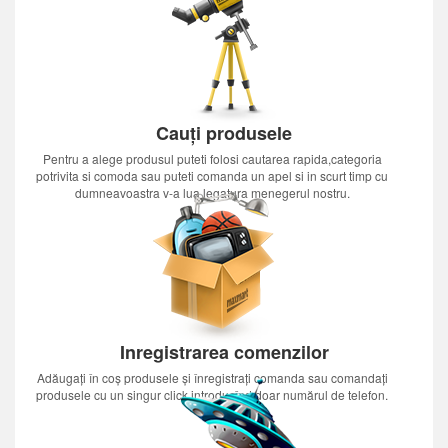
Cauți produsele
Pentru a alege produsul puteti folosi cautarea rapida,categoria
potrivita si comoda sau puteti comanda un apel si in scurt timp cu
dumneavoastra v-a lua legatura menegerul nostru.
Inregistrarea comenzilor
Adăugați în coș produsele și înregistrați comanda sau comandați
produsele cu un singur click introducînd doar numărul de telefon.