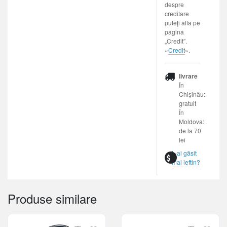
despre
creditare
puteți afla pe
pagina
„Credit”.
«
Credit
».
livrare
În
Chișinău:
gratuit
În
Moldova:
de la 70
lei
L-ai găsit
mai ieftin?
Produse similare