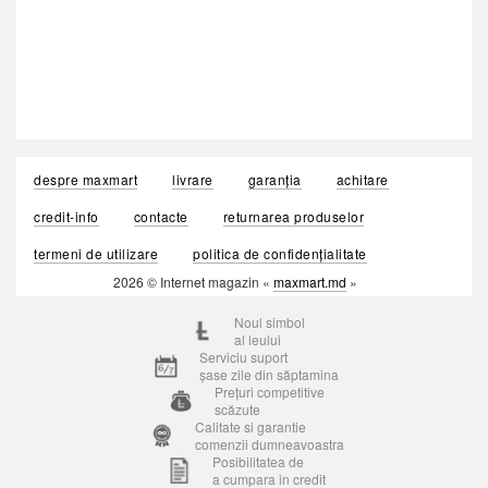
despre maxmart
livrare
garanția
achitare
credit-info
contacte
returnarea produselor
termeni de utilizare
politica de confidențialitate
2026 © Internet magazin «
maxmart.md
»
Noul simbol
al leului
Serviciu suport
șase zile din săptamina
Prețuri competitive
scăzute
Calitate si garantie
comenzii dumneavoastra
Posibilitatea de
a cumpara in credit