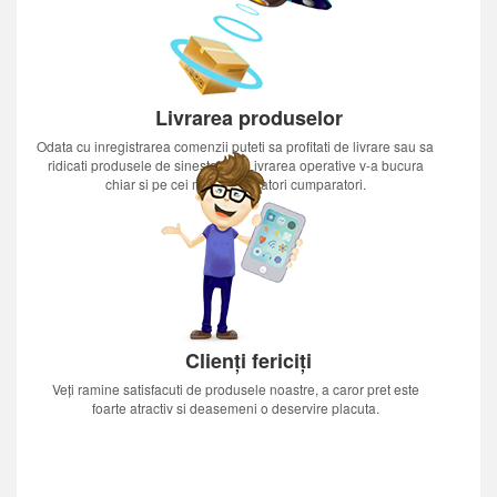
Livrarea produselor
Odata cu inregistrarea comenzii puteti sa profitati de livrare sau sa
ridicati produsele de sinestatator.Livrarea operative v-a bucura
chiar si pe cei mai nerabdatori cumparatori.
Clienți fericiți
Veți ramine satisfacuti de produsele noastre, a caror pret este
foarte atractiv si deasemeni o deservire placuta.