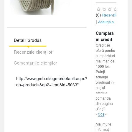
(0)
Recenzii
|
Adaugă o
recenzie
Cumpără
în credit
Detalii produs
Credit se
oferă pentru
Recenziile clienților
cumpărături
mai mari de
Comentariile clienților
1000 lei.
Puteți
adăuga
http://www.gmb.nl/egmb/default.aspx?
produsul în
op=products&op2=item&id=5063"
coș și
efectua
comanda
din pagina
„Coș”.
«
Coș
».
Mai multe
informații