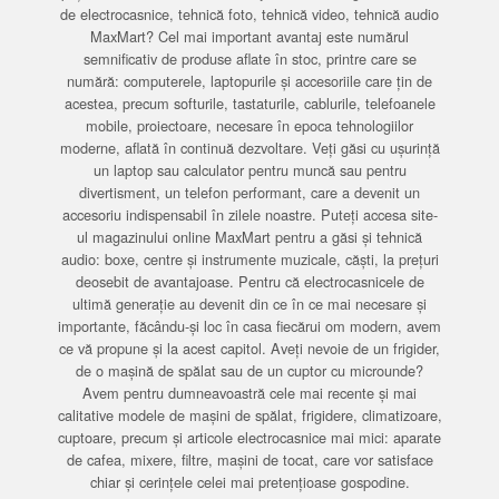
de electrocasnice, tehnică foto, tehnică video, tehnică audio
MaxMart? Cel mai important avantaj este numărul
semnificativ de produse aflate în stoc, printre care se
numără: computerele, laptopurile și accesoriile care țin de
acestea, precum softurile, tastaturile, cablurile, telefoanele
mobile, proiectoare, necesare în epoca tehnologiilor
moderne, aflată în continuă dezvoltare. Veți găsi cu ușurință
un laptop sau calculator pentru muncă sau pentru
divertisment, un telefon performant, care a devenit un
accesoriu indispensabil în zilele noastre. Puteți accesa site-
ul magazinului online MaxMart pentru a găsi și tehnică
audio: boxe, centre și instrumente muzicale, căști, la prețuri
deosebit de avantajoase. Pentru că electrocasnicele de
ultimă generație au devenit din ce în ce mai necesare și
importante, făcându-și loc în casa fiecărui om modern, avem
ce vă propune și la acest capitol. Aveți nevoie de un frigider,
de o mașină de spălat sau de un cuptor cu microunde?
Avem pentru dumneavoastră cele mai recente și mai
calitative modele de mașini de spălat, frigidere, climatizoare,
cuptoare, precum și articole electrocasnice mai mici: aparate
de cafea, mixere, filtre, mașini de tocat, care vor satisface
chiar și cerințele celei mai pretențioase gospodine.