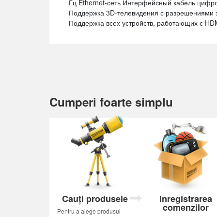
Гц Ethernet-сеть Интерфейсный кабель цифро
Поддержка 3D-телевидения с разрешениями э
Поддержка всех устройств, работающих с HD
Cumperi foarte simplu
Cauți produsele
Inregistrarea
comenzilor
Pentru a alege produsul