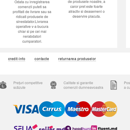
de produsele noastre, a
Odata cu inregistrarea
caror pret este foarte
comenzii puteti sa
atractiv si deasemeni o
profitati de livrare sau sa
deservire placuta.
ridicati produsele de
sinestatator.Livrarea
operative v-a bucura
chiar si pe cei mai
nerabdatori
cumparatori.
credit-info
contacte
returnarea produselor
Prețuri competitive
Calitate si garantie
Posi
scăzute
comenzii dumneavoastra
a c