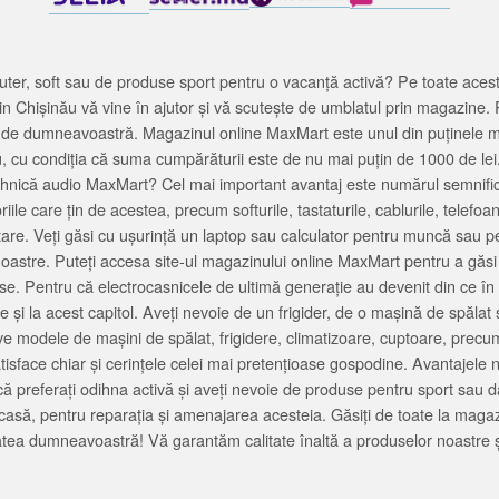
ter, soft sau de produse sport pentru o vacanță activă? Pe toate acestea
 Chișinău vă vine în ajutor și vă scutește de umblatul prin magazine. 
cată de dumneavoastră. Magazinul online MaxMart este unul din puținele 
u, cu condiția că suma cumpărăturii este de nu mai puțin de 1000 de lei
tehnică audio MaxMart? Cel mai important avantaj este numărul semnifica
ile care țin de acestea, precum softurile, tastaturile, cablurile, telef
tare. Veți găsi cu ușurință un laptop sau calculator pentru muncă sau p
noastre. Puteți accesa site-ul magazinului online MaxMart pentru a găsi
ase. Pentru că electrocasnicele de ultimă generație au devenit din ce în
și la acest capitol. Aveți nevoie de un frigider, de o mașină de spăl
e modele de mașini de spălat, frigidere, climatizoare, cuptoare, precum
satisface chiar și cerințele celei mai pretențioase gospodine. Avantajel
că preferați odihna activă și aveți nevoie de produse pentru sport sau dac
casă, pentru reparația și amenajarea acesteia. Găsiți de toate la maga
tea dumneavoastră! Vă garantăm calitate înaltă a produselor noastre ș