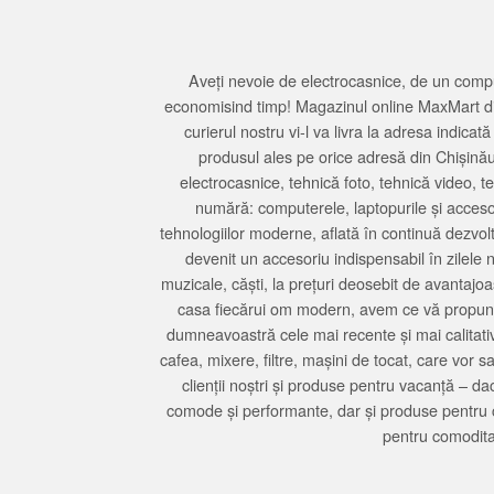
Aveți nevoie de electrocasnice, de un compu
economisind timp! Magazinul online MaxMart din
curierul nostru vi-l va livra la adresa indi
produsul ales pe orice adresă din Chișină
electrocasnice, tehnică foto, tehnică video, 
numără: computerele, laptopurile și accesori
tehnologiilor moderne, aflată în continuă dezvol
devenit un accesoriu indispensabil în zilele 
muzicale, căști, la prețuri deosebit de avantajo
casa fiecărui om modern, avem ce vă propune 
dumneavoastră cele mai recente și mai calitativ
cafea, mixere, filtre, mașini de tocat, care vor 
clienții noștri și produse pentru vacanță – da
comode și performante, dar și produse pentru 
pentru comodita