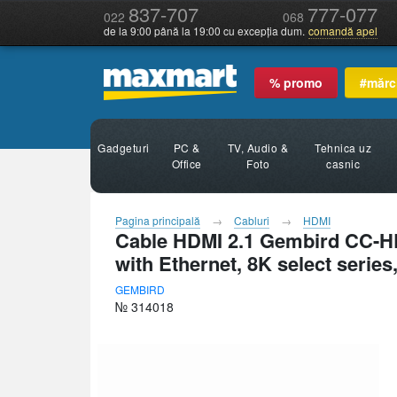
837-707
777-077
022
068
de la 9:00 până la 19:00 cu excepția dum.
comandă apel
% promo
#mărc
Gadgeturi
PC &
TV, Audio &
Tehnica uz
Office
Foto
casnic
Pagina principală
Cabluri
HDMI
Cable HDMI 2.1 Gembird CC-HD
with Ethernet, 8K select series
GEMBIRD
№ 314018