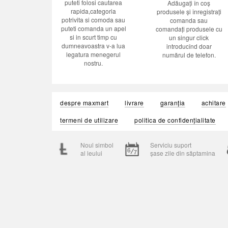
puteti folosi cautarea
Adăugați în coș
rapida,categoria
produsele și înregistrați
potrivita si comoda sau
comanda sau
puteti comanda un apel
comandați produsele cu
si in scurt timp cu
un singur click
dumneavoastra v-a lua
introducînd doar
legatura menegerul
numărul de telefon.
nostru.
despre maxmart
livrare
garanția
achitare
termeni de utilizare
politica de confidențialitate
Noul simbol
Serviciu suport
al leului
șase zile din săptamina