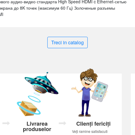
вого аудио-видео стандарта High Speed HDMI c Ethernet-сетью
крана до 8K точек (максимум 60 Гц) Золоченые разъемы
MI
Treci in catalog
Livrarea
Clienți fericiți
produselor
Veți ramine satisfacuti