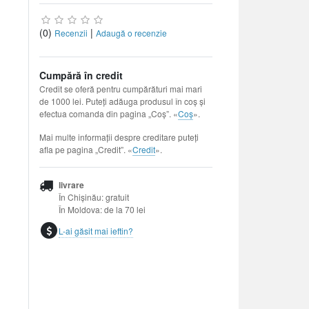
(0)
|
Recenzii
Adaugă o recenzie
Cumpără în credit
Credit se oferă pentru cumpărături mai mari
de 1000 lei. Puteți adăuga produsul în coș și
efectua comanda din pagina „Coș”. «
Coș
».
Mai multe informații despre creditare puteți
afla pe pagina „Credit”. «
Credit
».
livrare
În Chișinău: gratuit
În Moldova: de la 70 lei
L-ai găsit mai ieftin?