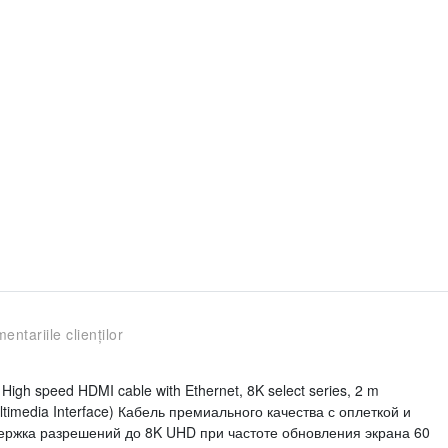
entariile clienților
gh speed HDMI cable with Ethernet, 8K select series, 2 m
ltimedia Interface) Кабель премиального качества с оплеткой и
ржка разрешений до 8K UHD при частоте обновления экрана 60