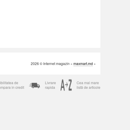
2026 © Internet magazin «
maxmart.md
»
bilitatea de
Livrare
Cea mai mare
umpara in credit
rapida
listă de articole