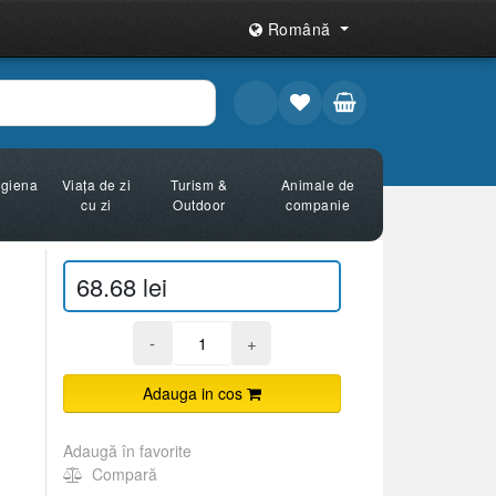
Română
Igiena
Viața de zi
Turism &
Animale de
cu zi
Outdoor
companie
68.68 lei
-
+
Adauga in cos
Adaugă în favorite
Compară