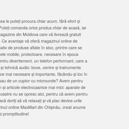
 le puteți procura chiar acum, fără efort și
Puteți comanda orice produs chiar de acasă, iar
magazine din Moldova care vă livrează gratuit
. Ce avantaje vă oferă magazinul online de
tiv de produse aflate în stoc, printre care se
oanele mobile, proiectoare, necesare în epoca
entru divertisment, un telefon performant, care a
 și tehnică audio: boxe, centre și instrumente
 ce mai necesare și importante, făcându-și loc în
at sau de un cuptor cu microunde? Avem pentru
 și articole electrocasnice mai mici: aparate de
e noastre nu se opresc aici, pentru că avem pentru
ă doriți să vă relaxați și vă plac device-urile
zinul online MaxMart din Chișinău, creat anume
i promptitudine!