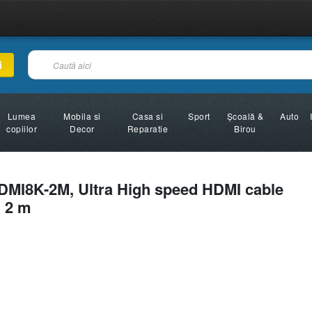
i
Lumea
Mobila si
Casa si
Sport
Şcoală &
Auto
copiilor
Decor
Reparatie
Birou
MI8K-2M, Ultra High speed HDMI cable
, 2 m