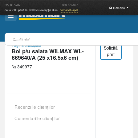
022
837-707
068
777-077
Română
de la 9:00 până la 19:00 cu excepția dum.
comandă apel
Pagina principală
Solicită
Bol p/u salata WILMAX WL-
preț
669640/A (25 x16.5x6 cm)
№ 349977
Recenziile clienților
Comentariile clienților