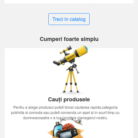
Treci in catalog
Cumperi foarte simplu
Cauți produsele
Pentru a alege produsul puteti folosi cautarea rapida,categoria
potrivita si comoda sau puteti comanda un apel si in scurt timp cu
dumneavoastra v-a lua legatura menegerul nostru.