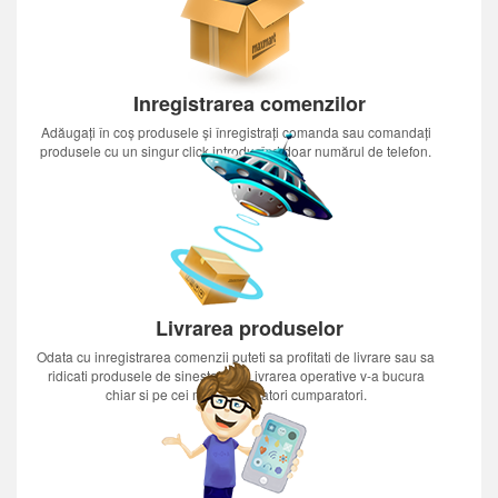
Inregistrarea comenzilor
Adăugați în coș produsele și înregistrați comanda sau comandați
produsele cu un singur click introducînd doar numărul de telefon.
Livrarea produselor
Odata cu inregistrarea comenzii puteti sa profitati de livrare sau sa
ridicati produsele de sinestatator.Livrarea operative v-a bucura
chiar si pe cei mai nerabdatori cumparatori.