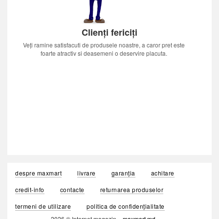
Clienți fericiți
Veți ramine satisfacuti de produsele noastre, a caror pret este
foarte atractiv si deasemeni o deservire placuta.
despre maxmart
livrare
garanția
achitare
credit-info
contacte
returnarea produselor
termeni de utilizare
politica de confidențialitate
2026 © Internet magazin «
maxmart.md
»