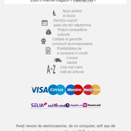
Noul simbol
al leului
Serviciu suport
șase zile din săptamina
Prețuri competitive
scăzute
Calitate si garantie
comenzii dumneavoastra
Posibilitatea de
a cumpara in credit
Livrare
rapida
Cea mai mare
listă de articole
Aveți nevoie de electrocasnice, de un computer, soft sau de