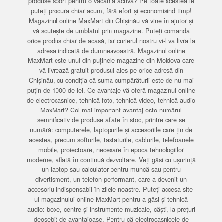
produse sport pentru o vacanță activă? Pe toate acestea le
puteți procura chiar acum, fără efort și economisind timp!
Magazinul online MaxMart din Chișinău vă vine în ajutor și
vă scutește de umblatul prin magazine. Puteți comanda
orice produs chiar de acasă, iar curierul nostru vi-l va livra la
adresa indicată de dumneavoastră. Magazinul online
MaxMart este unul din puținele magazine din Moldova care
vă livrează gratuit produsul ales pe orice adresă din
Chișinău, cu condiția că suma cumpărăturii este de nu mai
puțin de 1000 de lei. Ce avantaje vă oferă magazinul online
de electrocasnice, tehnică foto, tehnică video, tehnică audio
MaxMart? Cel mai important avantaj este numărul
semnificativ de produse aflate în stoc, printre care se
numără: computerele, laptopurile și accesoriile care țin de
acestea, precum softurile, tastaturile, cablurile, telefoanele
mobile, proiectoare, necesare în epoca tehnologiilor
moderne, aflată în continuă dezvoltare. Veți găsi cu ușurință
un laptop sau calculator pentru muncă sau pentru
divertisment, un telefon performant, care a devenit un
accesoriu indispensabil în zilele noastre. Puteți accesa site-
ul magazinului online MaxMart pentru a găsi și tehnică
audio: boxe, centre și instrumente muzicale, căști, la prețuri
deosebit de avantajoase. Pentru că electrocasnicele de