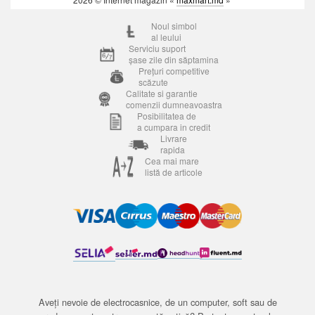
Noul simbol
al leului
Serviciu suport
șase zile din săptamina
Prețuri competitive
scăzute
Calitate si garantie
comenzii dumneavoastra
Posibilitatea de
a cumpara in credit
Livrare
rapida
Cea mai mare
listă de articole
Aveți nevoie de electrocasnice, de un computer, soft sau de