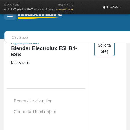
022
837-707
068
777-077
Română
de la 9:00 până la 19:00 cu excepția dum.
comandă apel
Pagina principală
Solicită
Blender Electrolux E5HB1-
preț
6SS
№ 359896
Recenziile clienților
Comentariile clienților