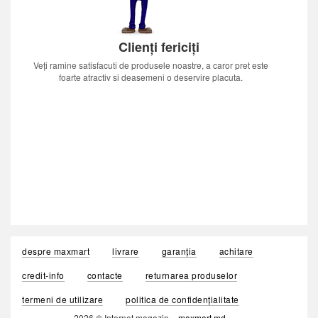
Clienți fericiți
Veți ramine satisfacuti de produsele noastre, a caror pret este
foarte atractiv si deasemeni o deservire placuta.
despre maxmart
livrare
garanția
achitare
credit-info
contacte
returnarea produselor
termeni de utilizare
politica de confidențialitate
2026 © Internet magazin «
maxmart.md
»