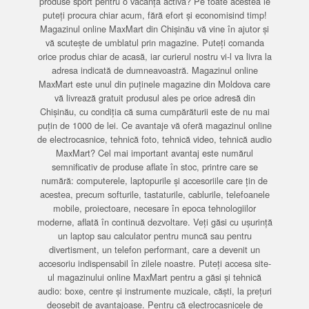
produse sport pentru o vacanță activă? Pe toate acestea le
puteți procura chiar acum, fără efort și economisind timp!
Magazinul online MaxMart din Chișinău vă vine în ajutor și
vă scutește de umblatul prin magazine. Puteți comanda
orice produs chiar de acasă, iar curierul nostru vi-l va livra la
adresa indicată de dumneavoastră. Magazinul online
MaxMart este unul din puținele magazine din Moldova care
vă livrează gratuit produsul ales pe orice adresă din
Chișinău, cu condiția că suma cumpărăturii este de nu mai
puțin de 1000 de lei. Ce avantaje vă oferă magazinul online
de electrocasnice, tehnică foto, tehnică video, tehnică audio
MaxMart? Cel mai important avantaj este numărul
semnificativ de produse aflate în stoc, printre care se
numără: computerele, laptopurile și accesoriile care țin de
acestea, precum softurile, tastaturile, cablurile, telefoanele
mobile, proiectoare, necesare în epoca tehnologiilor
moderne, aflată în continuă dezvoltare. Veți găsi cu ușurință
un laptop sau calculator pentru muncă sau pentru
divertisment, un telefon performant, care a devenit un
accesoriu indispensabil în zilele noastre. Puteți accesa site-
ul magazinului online MaxMart pentru a găsi și tehnică
audio: boxe, centre și instrumente muzicale, căști, la prețuri
deosebit de avantajoase. Pentru că electrocasnicele de