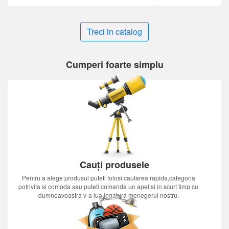
Treci in catalog
Cumperi foarte simplu
Cauți produsele
Pentru a alege produsul puteti folosi cautarea rapida,categoria
potrivita si comoda sau puteti comanda un apel si in scurt timp cu
dumneavoastra v-a lua legatura menegerul nostru.