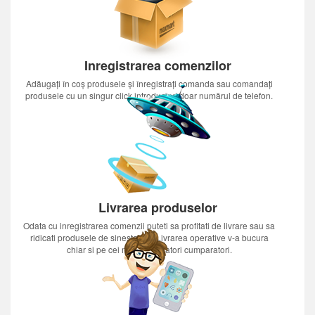
Inregistrarea comenzilor
Adăugați în coș produsele și înregistrați comanda sau comandați
produsele cu un singur click introducînd doar numărul de telefon.
Livrarea produselor
Odata cu inregistrarea comenzii puteti sa profitati de livrare sau sa
ridicati produsele de sinestatator.Livrarea operative v-a bucura
chiar si pe cei mai nerabdatori cumparatori.