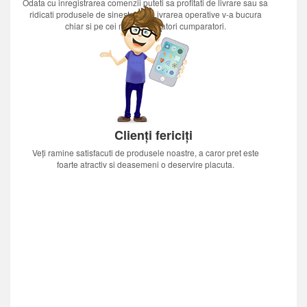
Odata cu inregistrarea comenzii puteti sa profitati de livrare sau sa
ridicati produsele de sinestatator.Livrarea operative v-a bucura
chiar si pe cei mai nerabdatori cumparatori.
Clienți fericiți
Veți ramine satisfacuti de produsele noastre, a caror pret este
foarte atractiv si deasemeni o deservire placuta.