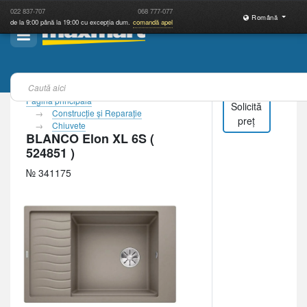
022
837-707
068
777-077
Română
de la 9:00 până la 19:00 cu excepția dum.
comandă apel
Pagina principală
Solicită
Construcţie şi Reparaţie
preț
Chiuvete
BLANCO Elon XL 6S (
524851 )
№ 341175