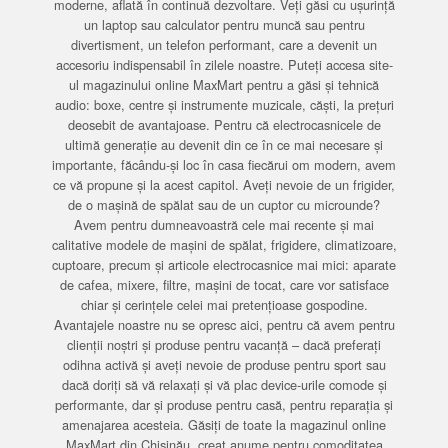
moderne, aflată în continuă dezvoltare. Veți găsi cu ușurință
un laptop sau calculator pentru muncă sau pentru
divertisment, un telefon performant, care a devenit un
accesoriu indispensabil în zilele noastre. Puteți accesa site-
ul magazinului online MaxMart pentru a găsi și tehnică
audio: boxe, centre și instrumente muzicale, căști, la prețuri
deosebit de avantajoase. Pentru că electrocasnicele de
ultimă generație au devenit din ce în ce mai necesare și
importante, făcându-și loc în casa fiecărui om modern, avem
ce vă propune și la acest capitol. Aveți nevoie de un frigider,
de o mașină de spălat sau de un cuptor cu microunde?
Avem pentru dumneavoastră cele mai recente și mai
calitative modele de mașini de spălat, frigidere, climatizoare,
cuptoare, precum și articole electrocasnice mai mici: aparate
de cafea, mixere, filtre, mașini de tocat, care vor satisface
chiar și cerințele celei mai pretențioase gospodine.
Avantajele noastre nu se opresc aici, pentru că avem pentru
clienții noștri și produse pentru vacanță – dacă preferați
odihna activă și aveți nevoie de produse pentru sport sau
dacă doriți să vă relaxați și vă plac device-urile comode și
performante, dar și produse pentru casă, pentru reparația și
amenajarea acesteia. Găsiți de toate la magazinul online
MaxMart din Chișinău, creat anume pentru comoditatea