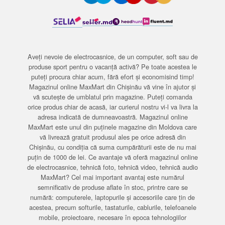
Aveți nevoie de electrocasnice, de un computer, soft sau de
produse sport pentru o vacanță activă? Pe toate acestea le
puteți procura chiar acum, fără efort și economisind timp!
Magazinul online MaxMart din Chișinău vă vine în ajutor și
vă scutește de umblatul prin magazine. Puteți comanda
orice produs chiar de acasă, iar curierul nostru vi-l va livra la
adresa indicată de dumneavoastră. Magazinul online
MaxMart este unul din puținele magazine din Moldova care
vă livrează gratuit produsul ales pe orice adresă din
Chișinău, cu condiția că suma cumpărăturii este de nu mai
puțin de 1000 de lei. Ce avantaje vă oferă magazinul online
de electrocasnice, tehnică foto, tehnică video, tehnică audio
MaxMart? Cel mai important avantaj este numărul
semnificativ de produse aflate în stoc, printre care se
numără: computerele, laptopurile și accesoriile care țin de
acestea, precum softurile, tastaturile, cablurile, telefoanele
mobile, proiectoare, necesare în epoca tehnologiilor