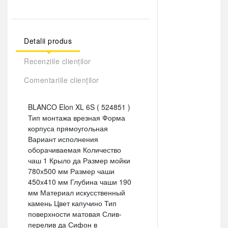
Detalii produs
Recenziile clienților
Comentariile clienților
BLANCO Elon XL 6S ( 524851 )
Тип монтажа врезная Форма
корпуса прямоугольная
Вариант исполнения
оборачиваемая Количество
чаш 1 Крыло да Размер мойки
780х500 мм Размер чаши
450х410 мм Глубина чаши 190
мм Материал искусственный
камень Цвет капучино Тип
поверхности матовая Слив-
перелив да Сифон в