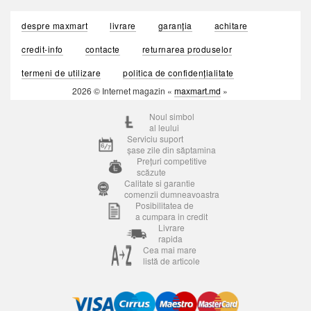
despre maxmart
livrare
garanția
achitare
credit-info
contacte
returnarea produselor
termeni de utilizare
politica de confidențialitate
2026 © Internet magazin «
maxmart.md
»
Noul simbol
al leului
Serviciu suport
șase zile din săptamina
Prețuri competitive
scăzute
Calitate si garantie
comenzii dumneavoastra
Posibilitatea de
a cumpara in credit
Livrare
rapida
Cea mai mare
listă de articole