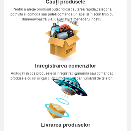
Cauți produsele
Pentru a alege produsul puteti folosi cautarea rapida,categoria
potrivita si comoda sau puteti comanda un apel si in scurt timp cu
dumneavoastra v-a lua legatura menegerul nostru.
Inregistrarea comenzilor
Adăugați în coș produsele și înregistrați comanda sau comandați
produsele cu un singur click introducînd doar numărul de telefon.
Livrarea produselor