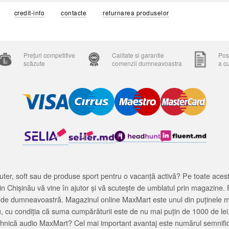
credit-info
contacte
returnarea produselor
Prețuri competitive
Calitate si garantie
Posi
scăzute
comenzii dumneavoastra
a c
ter, soft sau de produse sport pentru o vacanță activă? Pe toate acestea
 Chișinău vă vine în ajutor și vă scutește de umblatul prin magazine. 
cată de dumneavoastră. Magazinul online MaxMart este unul din puținele 
u, cu condiția că suma cumpărăturii este de nu mai puțin de 1000 de lei
tehnică audio MaxMart? Cel mai important avantaj este numărul semnifica