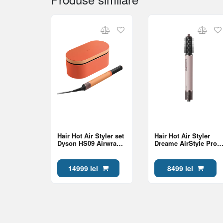
Hair Hot Air Styler set
Hair Hot Air Styler
Dyson HS09 Airwrap
Dreame AirStyle Pro
Co-anda 2x Multi-
Hi,Pink
styler & Dryer
Straight+Wavy
14999 lei
8499 lei
Ceramic
Apricot/Topaz
(264002-01)