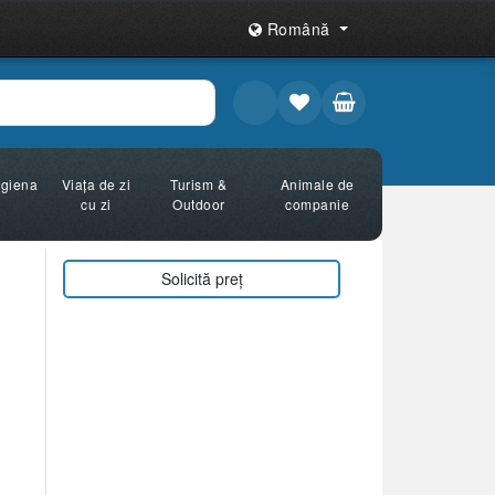
Română
Igiena
Viața de zi
Turism &
Animale de
cu zi
Outdoor
companie
Solicită preț