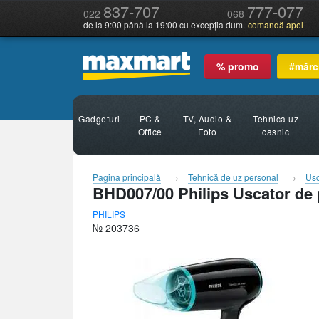
837-707
777-077
022
068
de la 9:00 până la 19:00 cu excepția dum.
comandă apel
% promo
#mărc
Gadgeturi
PC &
TV, Audio &
Tehnica uz
Office
Foto
casnic
Pagina principală
Tehnică de uz personal
Usc
BHD007/00 Philips Uscator de 
PHILIPS
№ 203736