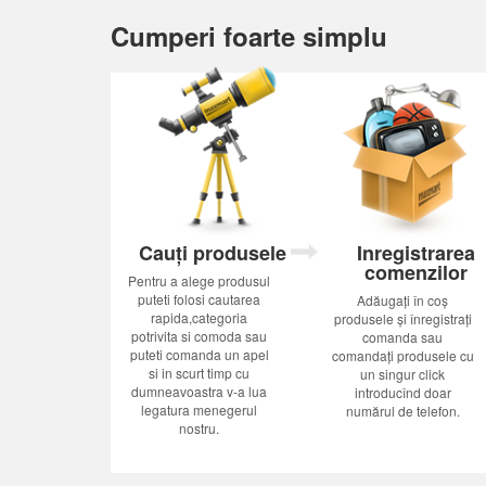
Cumperi foarte simplu
Cauți produsele
Inregistrarea
comenzilor
Pentru a alege produsul
puteti folosi cautarea
Adăugați în coș
rapida,categoria
produsele și înregistrați
potrivita si comoda sau
comanda sau
puteti comanda un apel
comandați produsele cu
si in scurt timp cu
un singur click
dumneavoastra v-a lua
introducînd doar
legatura menegerul
numărul de telefon.
nostru.