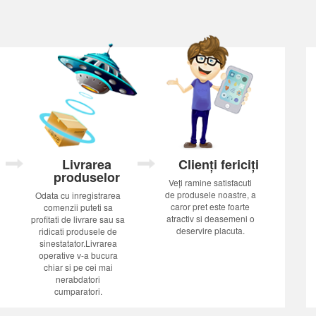
Livrarea
Clienți fericiți
produselor
Veți ramine satisfacuti
de produsele noastre, a
Odata cu inregistrarea
caror pret este foarte
comenzii puteti sa
atractiv si deasemeni o
profitati de livrare sau sa
deservire placuta.
ridicati produsele de
sinestatator.Livrarea
operative v-a bucura
chiar si pe cei mai
nerabdatori
cumparatori.