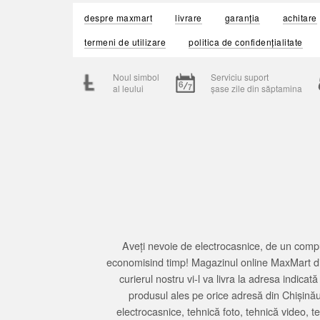
despre maxmart
livrare
garanția
achitare
termeni de utilizare
politica de confidențialitate
Noul simbol
Serviciu suport
al leului
șase zile din săptamina
Aveți nevoie de electrocasnice, de un compu
economisind timp! Magazinul online MaxMart din
curierul nostru vi-l va livra la adresa indi
produsul ales pe orice adresă din Chișină
electrocasnice, tehnică foto, tehnică video, 