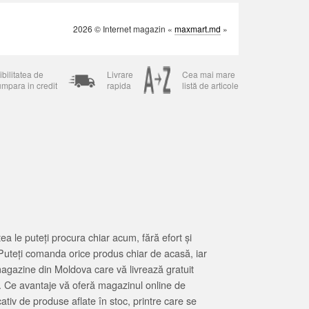
2026 © Internet magazin «
maxmart.md
»
bilitatea de
Livrare
Cea mai mare
umpara in credit
rapida
listă de articole
 le puteți procura chiar acum, fără efort și
Puteți comanda orice produs chiar de acasă, iar
magazine din Moldova care vă livrează gratuit
. Ce avantaje vă oferă magazinul online de
tiv de produse aflate în stoc, printre care se