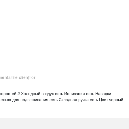
entariile clienților
скоростей 2 Холодный воздух есть Ионизация есть Насадки
телька для подвешивания есть Складная ручка есть Цвет черный