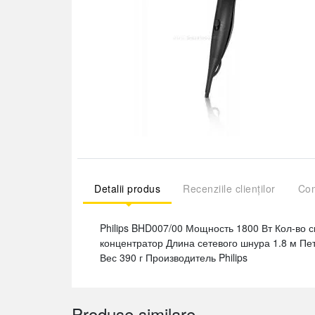
Detalii produs
Recenziile clienților
Com
Philips BHD007/00 Мощность 1800 Вт Кол-во 
концентратор Длина сетевого шнура 1.8 м Пе
Вес 390 г Производитель Philips
Produse similare