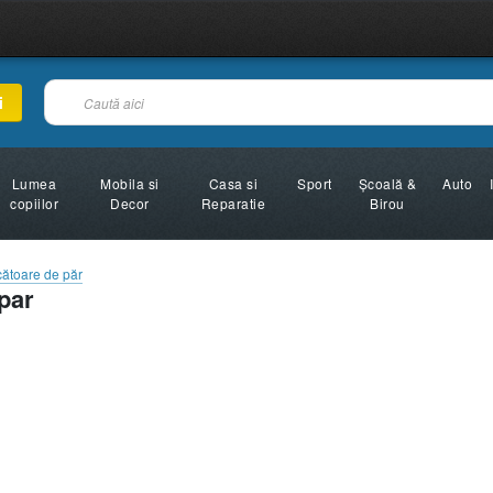
i
Lumea
Mobila si
Casa si
Sport
Şcoală &
Auto
copiilor
Decor
Reparatie
Birou
ătoare de păr
par