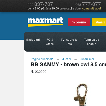
837-707
777-077
022
068
de la 9:00 până la 19:00 cu excepția dum.
comandă apel
% promo
#mărc
Gadgeturi
PC &
TV, Audio &
Tehnica uz
Office
Foto
casnic
Pagina principală
Jucării
Jucării moi
BB SAMMY - brown owl 8,5 c
№ 230990