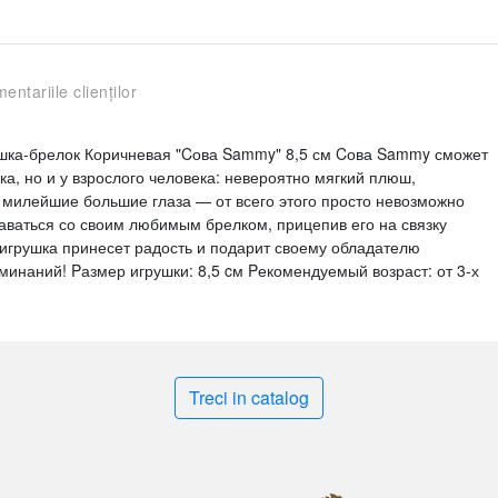
entariile clienților
ушка-брелок Коричневая "Cова Sammy" 8,5 см Cова Sammy сможет
ка, но и у взрослого человека: невероятно мягкий плюш,
 милейшие большие глаза — от всего этого просто невозможно
таваться со своим любимым брелком, прицепив его на связку
 игрушка принесет радость и подарит своему обладателю
инаний! Pазмер игрушки: 8,5 cм Pекомендуемый возраст: от 3-х
Treci in catalog