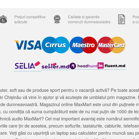
Prețuri competitive
Calitate si garantie
Posi
scăzute
comenzii dumneavoastra
a c
ter, soft sau de produse sport pentru o vacanță activă? Pe toate acestea
 Chișinău vă vine în ajutor și vă scutește de umblatul prin magazine. 
cată de dumneavoastră. Magazinul online MaxMart este unul din puținele 
u, cu condiția că suma cumpărăturii este de nu mai puțin de 1000 de lei
tehnică audio MaxMart? Cel mai important avantaj este numărul semnifica
ile care țin de acestea, precum softurile, tastaturile, cablurile, telef
tare. Veți găsi cu ușurință un laptop sau calculator pentru muncă sau p