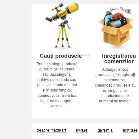
Cauți produsele
Inregistrarea
comenzilor
Pentru a alege produsul
puteti folosi cautarea
Adăugați în coș
rapida,categoria
produsele și înregistrați
potrivita si comoda sau
comanda sau
puteti comanda un apel
comandați produsele cu
si in scurt timp cu
un singur click
dumneavoastra v-a lua
introducînd doar
legatura menegerul
numărul de telefon.
nostru.
despre maxmart
livrare
garanția
achitare