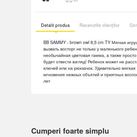
Detalii produs
Recenziile clienților
Com
BB SAMMY - brown owl 8,5 cm TY Мягкая игр
вызвать восторг не только у маленького ребен
необычайная цветовая гамма, а также просто
будет отвести взгляд! Ребенок может не расс
ключей или на рюкзачок. Удивительно мягкая
мгновения нежных объятий и приятных воспом
лет
Cumperi foarte simplu