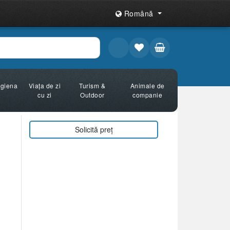
Română
Igiena
Viața de zi
Turism &
Animale de
cu zi
Outdoor
companie
Solicită preț