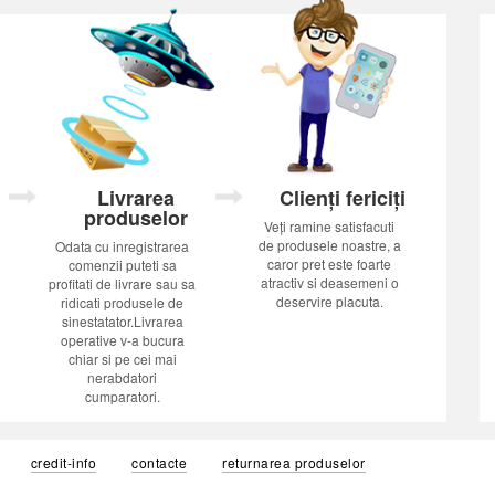
Livrarea
Clienți fericiți
produselor
Veți ramine satisfacuti
de produsele noastre, a
Odata cu inregistrarea
caror pret este foarte
comenzii puteti sa
atractiv si deasemeni o
profitati de livrare sau sa
deservire placuta.
ridicati produsele de
sinestatator.Livrarea
operative v-a bucura
chiar si pe cei mai
nerabdatori
cumparatori.
credit-info
contacte
returnarea produselor