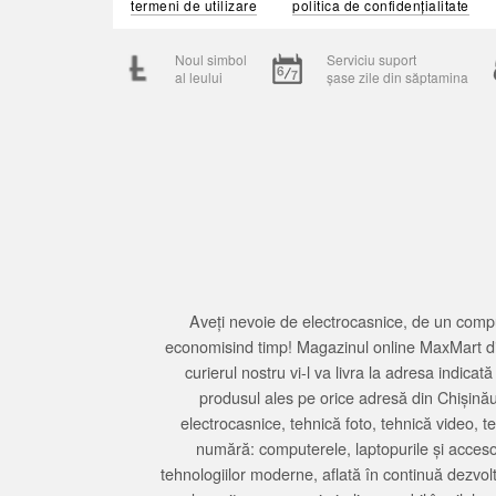
termeni de utilizare
politica de confidențialitate
Noul simbol
Serviciu suport
al leului
șase zile din săptamina
Aveți nevoie de electrocasnice, de un compu
economisind timp! Magazinul online MaxMart din
curierul nostru vi-l va livra la adresa indi
produsul ales pe orice adresă din Chișină
electrocasnice, tehnică foto, tehnică video, 
numără: computerele, laptopurile și accesori
tehnologiilor moderne, aflată în continuă dezvol