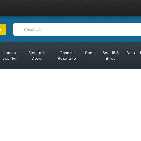
i
Lumea
Mobila si
Casa si
Sport
Şcoală &
Auto
copiilor
Decor
Reparatie
Birou
m