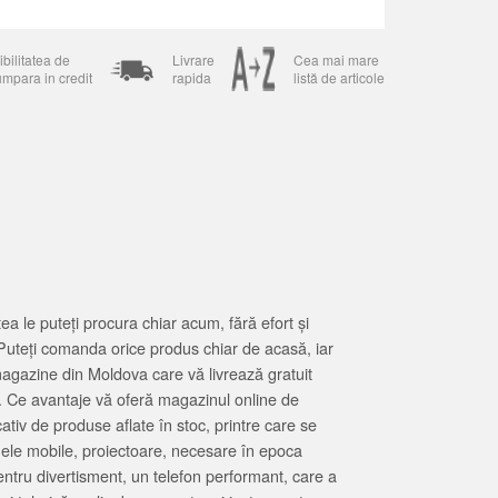
bilitatea de
Livrare
Cea mai mare
umpara in credit
rapida
listă de articole
 le puteți procura chiar acum, fără efort și
Puteți comanda orice produs chiar de acasă, iar
magazine din Moldova care vă livrează gratuit
. Ce avantaje vă oferă magazinul online de
tiv de produse aflate în stoc, printre care se
oanele mobile, proiectoare, necesare în epoca
entru divertisment, un telefon performant, care a