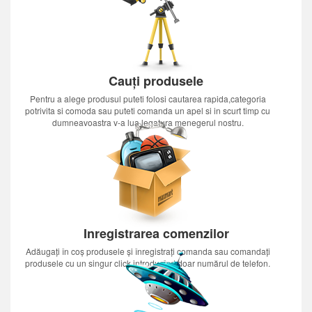
Cauți produsele
Pentru a alege produsul puteti folosi cautarea rapida,categoria
potrivita si comoda sau puteti comanda un apel si in scurt timp cu
dumneavoastra v-a lua legatura menegerul nostru.
Inregistrarea comenzilor
Adăugați în coș produsele și înregistrați comanda sau comandați
produsele cu un singur click introducînd doar numărul de telefon.