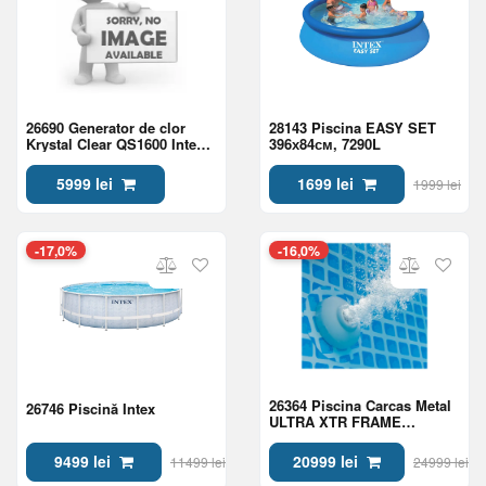
26690 Generator de clor
28143 Piscina EASY SET
Krystal Clear QS1600 Intex
396х84см, 7290L
pu piscine pina la 68000L
cu wifi
5999 lei
1699 lei
1999 lei
-17,0%
-16,0%
26364 Piscina Carcas Metal
26746 Piscină Intex
ULTRA XTR FRAME
732х366х132см, 31805L
9499 lei
20999 lei
11499 lei
24999 lei