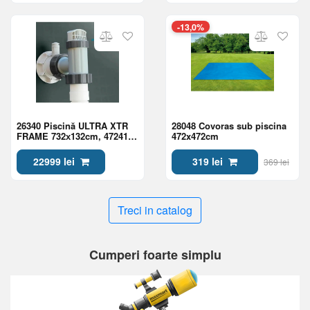
-13,0%
26340 Piscină ULTRA XTR
28048 Covoras sub piscina
FRAME 732х132cm, 47241L,
472x472cm
cadru metalic
22999 lei
319 lei
369 lei
Treci in catalog
Cumperi foarte simplu