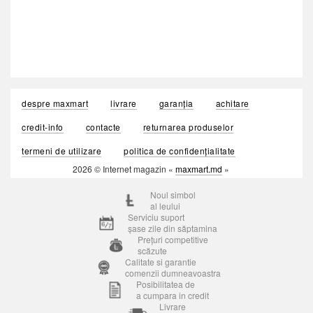
despre maxmart
livrare
garanția
achitare
credit-info
contacte
returnarea produselor
termeni de utilizare
politica de confidențialitate
2026 © Internet magazin «
maxmart.md
»
Noul simbol
al leului
Serviciu suport
șase zile din săptamina
Prețuri competitive
scăzute
Calitate si garantie
comenzii dumneavoastra
Posibilitatea de
a cumpara in credit
Livrare