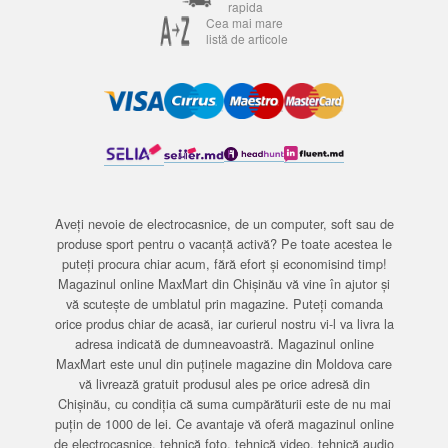
rapida
Cea mai mare
listă de articole
Aveți nevoie de electrocasnice, de un computer, soft sau de
produse sport pentru o vacanță activă? Pe toate acestea le
puteți procura chiar acum, fără efort și economisind timp!
Magazinul online MaxMart din Chișinău vă vine în ajutor și
vă scutește de umblatul prin magazine. Puteți comanda
orice produs chiar de acasă, iar curierul nostru vi-l va livra la
adresa indicată de dumneavoastră. Magazinul online
MaxMart este unul din puținele magazine din Moldova care
vă livrează gratuit produsul ales pe orice adresă din
Chișinău, cu condiția că suma cumpărăturii este de nu mai
puțin de 1000 de lei. Ce avantaje vă oferă magazinul online
de electrocasnice, tehnică foto, tehnică video, tehnică audio