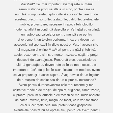
MaxMart? Cel mai important avantaj este numărul
semnificativ de produse aflate în stoc, printre care se
numără: computerele, laptopurile și accesoriile care țin de
acestea, precum softurile, tastaturile, cablurile, telefoanele
mobile, proiectoare, necesare în epoca tehnologiilor
moderne, aflată în continuă dezvoltare. Veți găsi cu ușurință
un laptop sau calculator pentru muncă sau pentru
divertisment, un telefon performant, care a devenit un
accesoriu indispensabil în zilele noastre. Puteți accesa site-
ul magazinului online MaxMart pentru a găsi și tehnică
audio: boxe, centre și instrumente muzicale, căști, la prețuri
deosebit de avantajoase. Pentru că electrocasnicele de
ultimă generație au devenit din ce în ce mai necesare și
importante, făcându-și loc în casa fiecărui om modern, avem
ce vă propune și la acest capitol. Aveți nevoie de un frigider,
de o mașină de spălat sau de un cuptor cu microunde?
Avem pentru dumneavoastră cele mai recente și mai
calitative modele de mașini de spălat, frigidere, climatizoare,
cuptoare, precum și articole electrocasnice mai mici: aparate
de cafea, mixere, filtre, mașini de tocat, care vor satisface
chiar și cerințele celei mai pretențioase gospodine.
Avantajele noastre nu se opresc aici, pentru că avem pentru