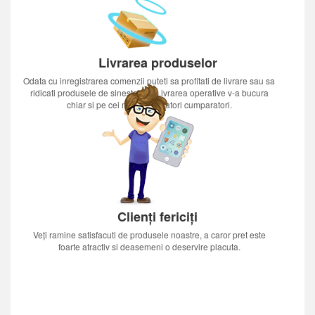
Livrarea produselor
Odata cu inregistrarea comenzii puteti sa profitati de livrare sau sa
ridicati produsele de sinestatator.Livrarea operative v-a bucura
chiar si pe cei mai nerabdatori cumparatori.
Clienți fericiți
Veți ramine satisfacuti de produsele noastre, a caror pret este
foarte atractiv si deasemeni o deservire placuta.