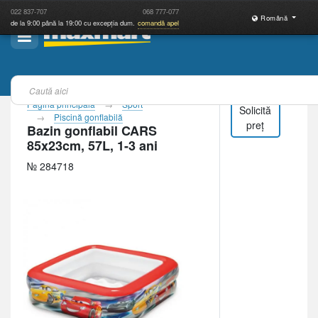
022
837-707
068
777-077
Română
de la 9:00 până la 19:00 cu excepția dum.
comandă apel
Pagina principală
Sport
Solicită
Piscină gonflabilă
preț
Bazin gonflabil CARS
85x23cm, 57L, 1-3 ani
№ 284718