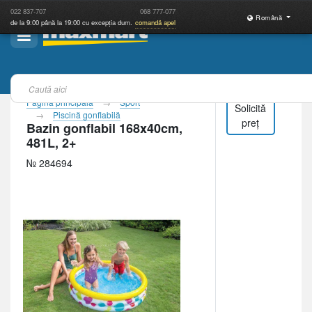
022
837-707
068
777-077
Română
de la 9:00 până la 19:00 cu excepția dum.
comandă apel
Pagina principală
Sport
Solicită
Piscină gonflabilă
preț
Bazin gonflabil 168x40cm,
481L, 2+
№ 284694