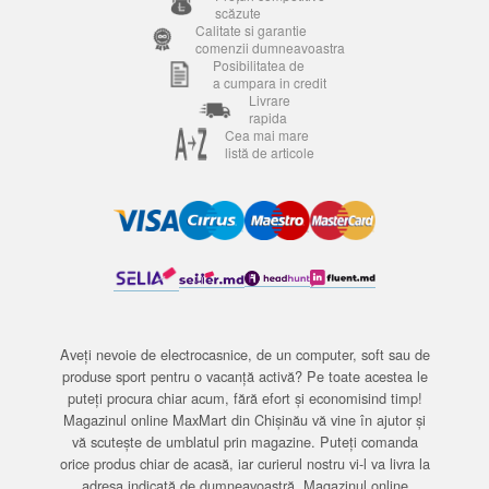
scăzute
Calitate si garantie
comenzii dumneavoastra
Posibilitatea de
a cumpara in credit
Livrare
rapida
Cea mai mare
listă de articole
Aveți nevoie de electrocasnice, de un computer, soft sau de
produse sport pentru o vacanță activă? Pe toate acestea le
puteți procura chiar acum, fără efort și economisind timp!
Magazinul online MaxMart din Chișinău vă vine în ajutor și
vă scutește de umblatul prin magazine. Puteți comanda
orice produs chiar de acasă, iar curierul nostru vi-l va livra la
adresa indicată de dumneavoastră. Magazinul online