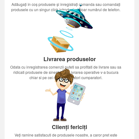
Adăugați în coș produsele și înregistrați comanda sau comandați
produsele cu un singur click introducînd doar numărul de telefon.
Livrarea produselor
Odata cu inregistrarea comenzii puteti sa profitati de livrare sau sa
ridicati produsele de sinestatator.Livrarea operative v-a bucura
chiar si pe cei mai nerabdatori cumparatori.
Clienți fericiți
Veți ramine satisfacuti de produsele noastre, a caror pret este