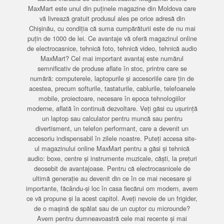
MaxMart este unul din puținele magazine din Moldova care
vă livrează gratuit produsul ales pe orice adresă din
Chișinău, cu condiția că suma cumpărăturii este de nu mai
puțin de 1000 de lei. Ce avantaje vă oferă magazinul online
de electrocasnice, tehnică foto, tehnică video, tehnică audio
MaxMart? Cel mai important avantaj este numărul
semnificativ de produse aflate în stoc, printre care se
numără: computerele, laptopurile și accesoriile care țin de
acestea, precum softurile, tastaturile, cablurile, telefoanele
mobile, proiectoare, necesare în epoca tehnologiilor
moderne, aflată în continuă dezvoltare. Veți găsi cu ușurință
un laptop sau calculator pentru muncă sau pentru
divertisment, un telefon performant, care a devenit un
accesoriu indispensabil în zilele noastre. Puteți accesa site-
ul magazinului online MaxMart pentru a găsi și tehnică
audio: boxe, centre și instrumente muzicale, căști, la prețuri
deosebit de avantajoase. Pentru că electrocasnicele de
ultimă generație au devenit din ce în ce mai necesare și
importante, făcându-și loc în casa fiecărui om modern, avem
ce vă propune și la acest capitol. Aveți nevoie de un frigider,
de o mașină de spălat sau de un cuptor cu microunde?
Avem pentru dumneavoastră cele mai recente și mai