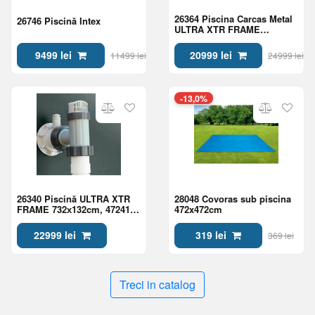
26364 Piscina Carcas Metal
26746 Piscină Intex
ULTRA XTR FRAME
732х366х132см, 31805L
9499 lei
20999 lei
11499 lei
24999 lei
-13,0%
26340 Piscină ULTRA XTR
28048 Covoras sub piscina
FRAME 732х132cm, 47241L,
472x472cm
cadru metalic
22999 lei
319 lei
369 lei
Treci in catalog