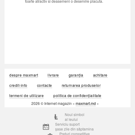
foarte atractiv si deasemeni o deservire placuta.
despre maxmart
livrare
garanția
achitare
credit-info
contacte
returnarea produselor
termeni de utilizare
politica de confidențialitate
2026 © Internet magazin «
maxmart.md
»
Noul simbol
al leului
Serviciu suport
șase zile din săptamina
Prețuri competitive