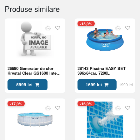
Produse similare
-15,0%
26690 Generator de clor
28143 Piscina EASY SET
Krystal Clear QS1600 Intex
396х84см, 7290L
pu piscine pina la 68000L
cu wifi
5999 lei
1699 lei
1999 lei
-17,0%
-16,0%