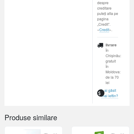
despre
creditare
puteți afla pe
pagina
„Credit”.
«
Credit
».
livrare
În
Chișinău:
gratuit
În
Moldova:
de la 70
lei
L-ai găsit
mai ieftin?
Produse similare