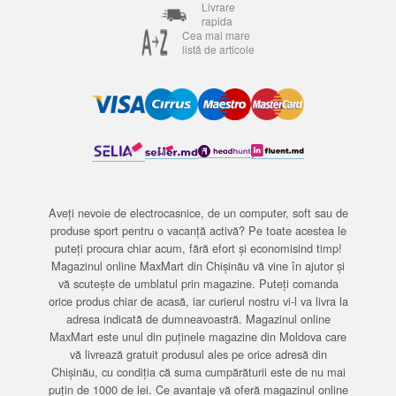
Livrare
rapida
Cea mai mare
listă de articole
Aveți nevoie de electrocasnice, de un computer, soft sau de
produse sport pentru o vacanță activă? Pe toate acestea le
puteți procura chiar acum, fără efort și economisind timp!
Magazinul online MaxMart din Chișinău vă vine în ajutor și
vă scutește de umblatul prin magazine. Puteți comanda
orice produs chiar de acasă, iar curierul nostru vi-l va livra la
adresa indicată de dumneavoastră. Magazinul online
MaxMart este unul din puținele magazine din Moldova care
vă livrează gratuit produsul ales pe orice adresă din
Chișinău, cu condiția că suma cumpărăturii este de nu mai
puțin de 1000 de lei. Ce avantaje vă oferă magazinul online