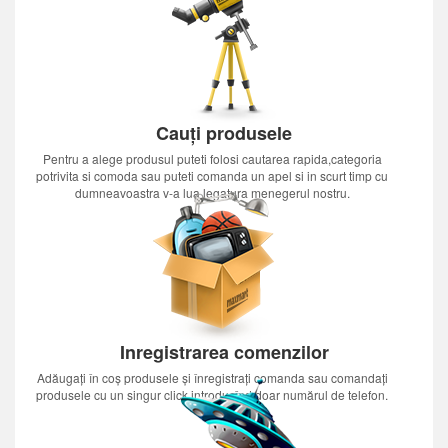
Cauți produsele
Pentru a alege produsul puteti folosi cautarea rapida,categoria
potrivita si comoda sau puteti comanda un apel si in scurt timp cu
dumneavoastra v-a lua legatura menegerul nostru.
Inregistrarea comenzilor
Adăugați în coș produsele și înregistrați comanda sau comandați
produsele cu un singur click introducînd doar numărul de telefon.