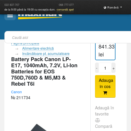
022
837-707
068
777-077
Română
de la 9:00 până la 19:00 cu excepția dum.
comandă apel
Pagina principală
841.33
Alimentare electrică
lei
Incărcătoare pt. acumulatoare
Battery Pack Canon LP-
E17, 1040mAh, 7.2V, Li-Ion
-
+
Batteries for EOS
750D,760D & M5,M3 &
Adauga
Rebel T6i
in cos
Canon
№ 211734
Adaugă în
favorite
Compară