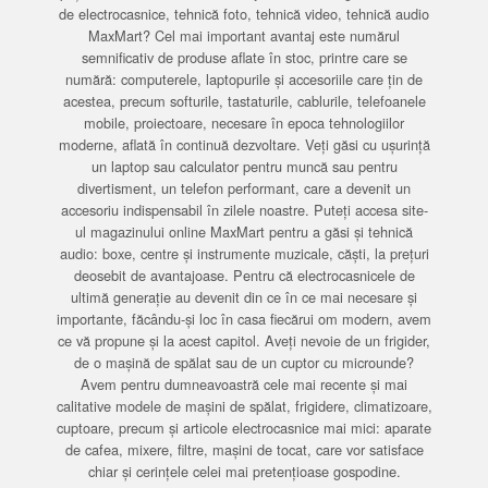
de electrocasnice, tehnică foto, tehnică video, tehnică audio
MaxMart? Cel mai important avantaj este numărul
semnificativ de produse aflate în stoc, printre care se
numără: computerele, laptopurile și accesoriile care țin de
acestea, precum softurile, tastaturile, cablurile, telefoanele
mobile, proiectoare, necesare în epoca tehnologiilor
moderne, aflată în continuă dezvoltare. Veți găsi cu ușurință
un laptop sau calculator pentru muncă sau pentru
divertisment, un telefon performant, care a devenit un
accesoriu indispensabil în zilele noastre. Puteți accesa site-
ul magazinului online MaxMart pentru a găsi și tehnică
audio: boxe, centre și instrumente muzicale, căști, la prețuri
deosebit de avantajoase. Pentru că electrocasnicele de
ultimă generație au devenit din ce în ce mai necesare și
importante, făcându-și loc în casa fiecărui om modern, avem
ce vă propune și la acest capitol. Aveți nevoie de un frigider,
de o mașină de spălat sau de un cuptor cu microunde?
Avem pentru dumneavoastră cele mai recente și mai
calitative modele de mașini de spălat, frigidere, climatizoare,
cuptoare, precum și articole electrocasnice mai mici: aparate
de cafea, mixere, filtre, mașini de tocat, care vor satisface
chiar și cerințele celei mai pretențioase gospodine.