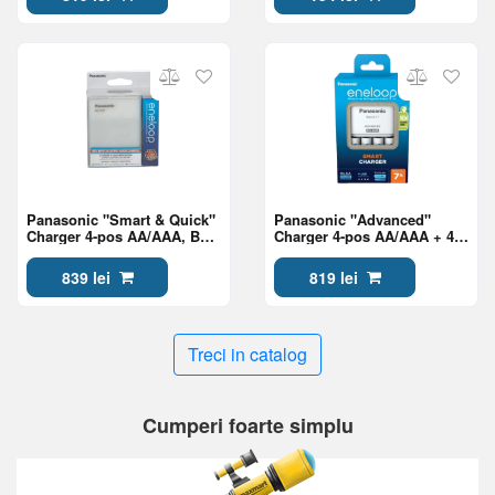
Panasonic "Smart & Quick"
Panasonic "Advanced"
Charger 4-pos AA/AAA, BQ-
Charger 4-pos AA/AAA + 4
CC87USB
AA 2000mAh, K-
KJ17MCD40E
839 lei
819 lei
Treci in catalog
Cumperi foarte simplu