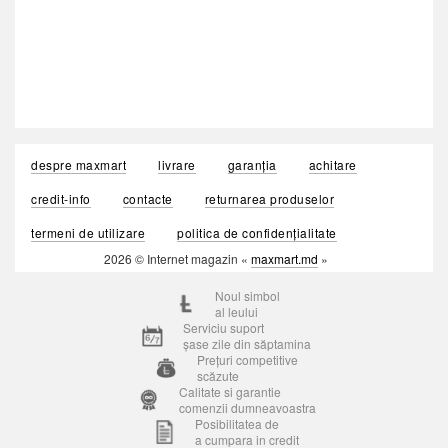
despre maxmart
livrare
garanția
achitare
credit-info
contacte
returnarea produselor
termeni de utilizare
politica de confidențialitate
2026 © Internet magazin «
maxmart.md
»
Noul simbol
al leului
Serviciu suport
șase zile din săptamina
Prețuri competitive
scăzute
Calitate si garantie
comenzii dumneavoastra
Posibilitatea de
a cumpara in credit