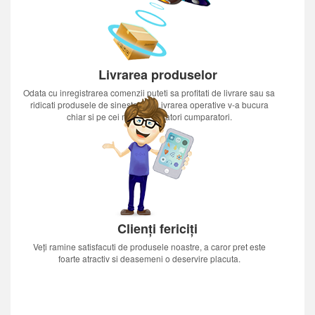
Livrarea produselor
Odata cu inregistrarea comenzii puteti sa profitati de livrare sau sa
ridicati produsele de sinestatator.Livrarea operative v-a bucura
chiar si pe cei mai nerabdatori cumparatori.
Clienți fericiți
Veți ramine satisfacuti de produsele noastre, a caror pret este
foarte atractiv si deasemeni o deservire placuta.