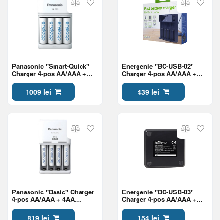
Panasonic "Smart-Quick"
Energenie "BC-USB-02"
Charger 4-pos AA/AAA +
Charger 4-pos AA/AAA +
4AA 2000mAh, K-
4AAA
KJ55MCD40E
1009 lei
439 lei
Panasonic "Basic" Charger
Energenie "BC-USB-03"
4-pos AA/AAA + 4AA
Charger 4-pos AA/AAA +
2000mAh, K-KJ51MCD40E
4AAA
819 lei
154 lei