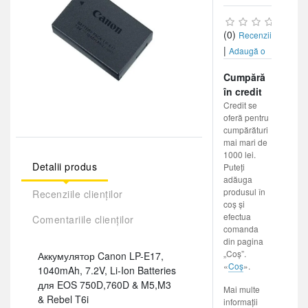
(0)
Recenzii
|
Adaugă o
recenzie
Cumpără
în credit
Credit se
oferă pentru
cumpărături
mai mari de
1000 lei.
Detalii produs
Puteți
adăuga
produsul în
Recenziile clienților
coș și
efectua
Comentariile clienților
comanda
din pagina
„Coș”.
Аккумулятор Canon LP-E17,
«
Coș
».
1040mAh, 7.2V, Li-Ion Batteries
для EOS 750D,760D & M5,M3
Mai multe
& Rebel T6i
informații