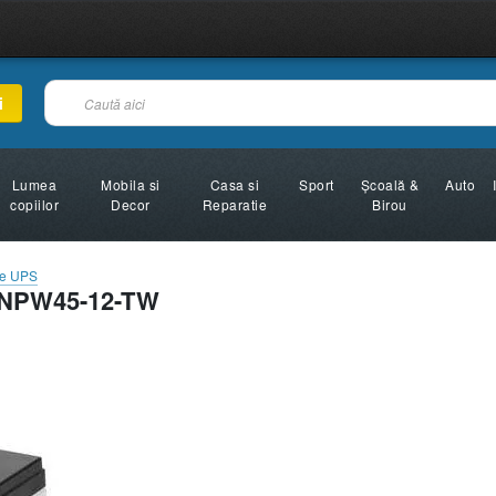
i
Lumea
Mobila si
Casa si
Sport
Şcoală &
Auto
copiilor
Decor
Reparatie
Birou
re UPS
a NPW45-12-TW