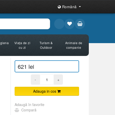
Română
Igiena
Viața de zi
Turism &
Animale de
cu zi
Outdoor
companie
621 lei
-
+
Adauga in cos
Adaugă în favorite
Compară