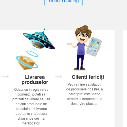
Treci in catalog
Livrarea
Clienți fericiți
produselor
Veți ramine satisfacuti
de produsele noastre, a
Odata cu inregistrarea
caror pret este foarte
comenzii puteti sa
atractiv si deasemeni o
profitati de livrare sau sa
deservire placuta.
ridicati produsele de
sinestatator.Livrarea
operative v-a bucura
chiar si pe cei mai
nerabdatori