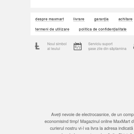
despre maxmart
livrare
garanția
achitare
termeni de utilizare
politica de confidențialitate
Noul simbol
Serviciu suport
al leului
șase zile din săptamina
Aveți nevoie de electrocasnice, de un compu
economisind timp! Magazinul online MaxMart din
curierul nostru vi-l va livra la adresa indi