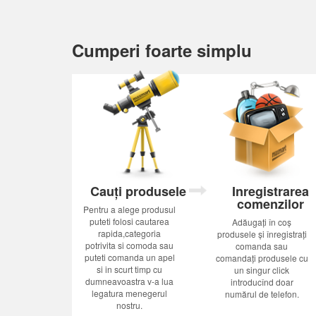
Cumperi foarte simplu
Cauți produsele
Inregistrarea
comenzilor
Pentru a alege produsul
puteti folosi cautarea
Adăugați în coș
rapida,categoria
produsele și înregistrați
potrivita si comoda sau
comanda sau
puteti comanda un apel
comandați produsele cu
si in scurt timp cu
un singur click
dumneavoastra v-a lua
introducînd doar
legatura menegerul
numărul de telefon.
nostru.