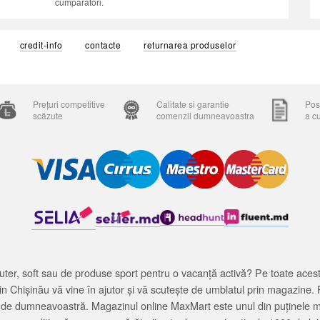
cumparatori.
credit-info
contacte
returnarea produselor
Prețuri competitive
Calitate si garantie
Posi
scăzute
comenzii dumneavoastra
a c
ter, soft sau de produse sport pentru o vacanță activă? Pe toate acestea
 Chișinău vă vine în ajutor și vă scutește de umblatul prin magazine. 
cată de dumneavoastră. Magazinul online MaxMart este unul din puținele 