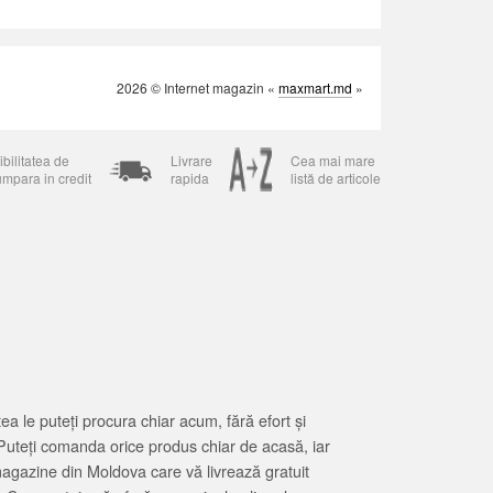
2026 © Internet magazin «
maxmart.md
»
bilitatea de
Livrare
Cea mai mare
umpara in credit
rapida
listă de articole
 le puteți procura chiar acum, fără efort și
Puteți comanda orice produs chiar de acasă, iar
magazine din Moldova care vă livrează gratuit