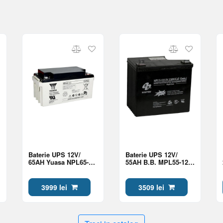
Baterie UPS 12V/
Baterie UPS 12V/
65AH Yuasa NPL65-
55AH B.B. MPL55-12,
12I, 10-12 years, Long
High Rate, Long Life
Life
8-10 Years
3999 lei
3509 lei