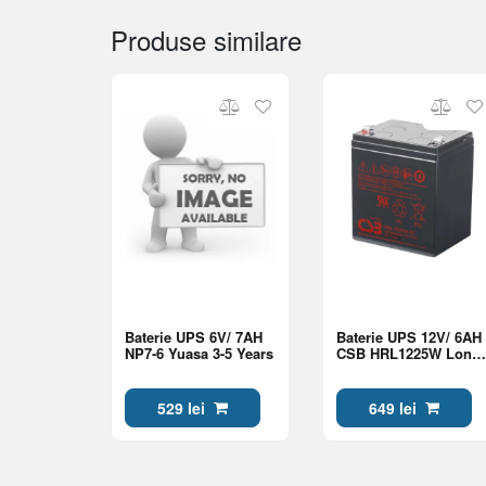
Produse similare
Baterie UPS 6V/ 7AH
Baterie UPS 12V/ 6AH
NP7-6 Yuasa 3-5 Years
CSB HRL1225W Long
Life 10-12 Years
529 lei
649 lei