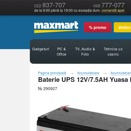
837-707
777-077
022
068
de la 9:00 până la 19:00 cu excepția dum.
comandă apel
% promo
#mărc
Gadgeturi
PC &
TV, Audio &
Tehnica uz
Office
Foto
casnic
Pagina principală
Acumulatoare
Acumulatoa
Baterie UPS 12V/7.5AH Yuas
№ 290927