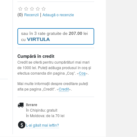
(0)
|
Recenzii
Adaugă o recenzie
sau în 3 rate gratuite de
207.00
lei
cu
Cumpără în credit
Credit se oferă pentru cumpărături mai mari
de 1000 lei. Puteți adăuga produsul în coș și
efectua comanda din pagina „Coș”. «
Coș
».
Mai multe informații despre creditare puteți
afla pe pagina „Credit”. «
Credit
».
livrare
În Chișinău: gratuit
În Moldova: de la 70 lei
L-ai găsit mai ieftin?