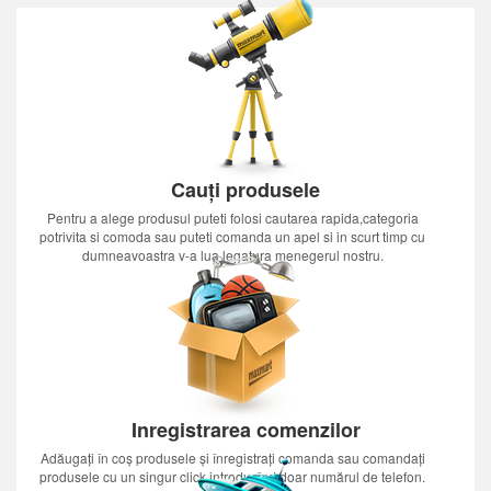
Cauți produsele
Pentru a alege produsul puteti folosi cautarea rapida,categoria
potrivita si comoda sau puteti comanda un apel si in scurt timp cu
dumneavoastra v-a lua legatura menegerul nostru.
Inregistrarea comenzilor
Adăugați în coș produsele și înregistrați comanda sau comandați
produsele cu un singur click introducînd doar numărul de telefon.