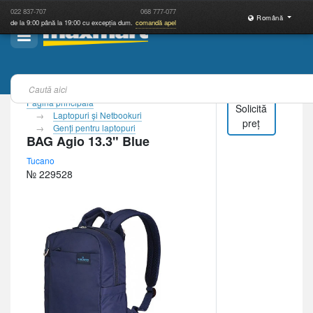
022
837-707
068
777-077
Română
de la 9:00 până la 19:00 cu excepția dum.
comandă apel
Pagina principală
Solicită
Laptopuri şi Netbookuri
preț
Genţi pentru laptopuri
BAG Agio 13.3" Blue
Tucano
№ 229528