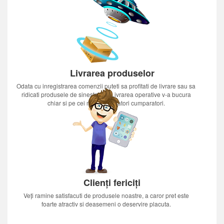
Livrarea produselor
Odata cu inregistrarea comenzii puteti sa profitati de livrare sau sa
ridicati produsele de sinestatator.Livrarea operative v-a bucura
chiar si pe cei mai nerabdatori cumparatori.
Clienți fericiți
Veți ramine satisfacuti de produsele noastre, a caror pret este
foarte atractiv si deasemeni o deservire placuta.