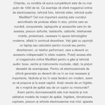
Chișinău, cu condiția că suma cumpărăturii este de nu mai
puțin de 1000 de lei. Ce avantaje vă oferă magazinul online
de electrocasnice, tehnică foto, tehnică video, tehnică audio
MaxMart? Cel mai important avantaj este numărul
semnificativ de produse aflate în stoc, printre care se
numără: computerele, laptopurile și accesoriile care țin de
acestea, precum softurile, tastaturile, cablurile, telefoanele
mobile, proiectoare, necesare în epoca tehnologiilor
moderne, aflată în continuă dezvoltare. Veți găsi cu ușurință
un laptop sau calculator pentru muncă sau pentru
divertisment, un telefon performant, care a devenit un
accesoriu indispensabil în zilele noastre. Puteți accesa site-
ul magazinului online MaxMart pentru a găsi și tehnică
audio: boxe, centre și instrumente muzicale, căști, la prețuri
deosebit de avantajoase. Pentru că electrocasnicele de
ultimă generație au devenit din ce în ce mai necesare și
importante, făcându-și loc în casa fiecărui om modern, avem
ce vă propune și la acest capitol. Aveți nevoie de un frigider,
de o mașină de spălat sau de un cuptor cu microunde?
Avem pentru dumneavoastră cele mai recente și mai
calitative modele de mașini de spălat, frigidere, climatizoare,
cuptoare, precum și articole electrocasnice mai mici: aparate