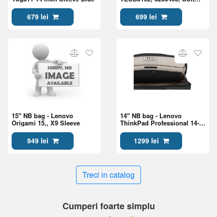
Blue/Darkest Blue
679 lei
699 lei
15" NB bag - Lenovo
14" NB bag - Lenovo
Origami 15,, X9 Sleeve
ThinkPad Professional 14-
inch Topload Gen 2
949 lei
1299 lei
Treci in catalog
Cumperi foarte simplu