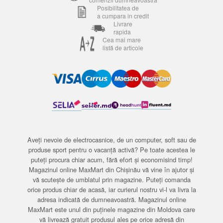
Posibilitatea de
a cumpara in credit
Livrare
rapida
Cea mai mare
listă de articole
Aveți nevoie de electrocasnice, de un computer, soft sau de
produse sport pentru o vacanță activă? Pe toate acestea le
puteți procura chiar acum, fără efort și economisind timp!
Magazinul online MaxMart din Chișinău vă vine în ajutor și
vă scutește de umblatul prin magazine. Puteți comanda
orice produs chiar de acasă, iar curierul nostru vi-l va livra la
adresa indicată de dumneavoastră. Magazinul online
MaxMart este unul din puținele magazine din Moldova care
vă livrează gratuit produsul ales pe orice adresă din