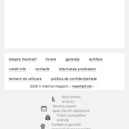
despre maxmart
livrare
garanția
achitare
credit-info
contacte
returnarea produselor
termeni de utilizare
politica de confidențialitate
2026 © Internet magazin «
maxmart.md
»
Noul simbol
al leului
Serviciu suport
șase zile din săptamina
Prețuri competitive
scăzute
Calitate si garantie
comenzii dumneavoastra