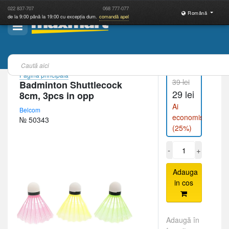
022
837-707
068
777-077
Română
de la 9:00 până la 19:00 cu excepția dum.
comandă apel
Pagina principală
39 lei
Badminton Shuttlecock
29 lei
8cm, 3pcs in opp
Ai
Belcom
economisit
№ 50343
(25%)
-
+
Adauga
in cos
Adaugă în