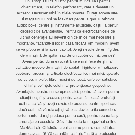
un laptop sau calculator pentru muncă sau pentru
divertisment, un telefon performant, care a devenit un
accesoriu indispensabil în zilele noastre. Puteți accesa site-
ul magazinului online MaxMart pentru a găsi și tehnică
audio: boxe, centre și instrumente muzicale, căști, la prețuri
deosebit de avantajoase. Pentru că electrocasnicele de
ultimă generație au devenit din ce în ce mai necesare și
importante, făcându-și loc în casa fiecărui om modern, avem
ce vă propune și la acest capitol. Aveți nevoie de un frigider,
de o mașină de spălat sau de un cuptor cu microunde?
Avem pentru dumneavoastră cele mai recente și mai
calitative modele de mașini de spălat, frigidere, climatizoare,
cuptoare, precum și articole electrocasnice mai mici: aparate
de cafea, mixere, filtre, mașini de tocat, care vor satisface
chiar și cerințele celei mai pretențioase gospodine.
Avantajele noastre nu se opresc aici, pentru că avem pentru
clienții noștri și produse pentru vacanță – dacă preferați
odihna activă și aveți nevoie de produse pentru sport sau
dacă doriți să vă relaxați și vă plac device-urile comode și
performante, dar și produse pentru casă, pentru reparația și
amenajarea acesteia. Găsiți de toate la magazinul online
MaxMart din Chișinău, creat anume pentru comoditatea
dumneavoastră! Vă garantăm calitate înaltă a produselor