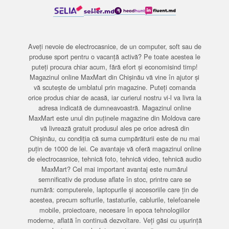
Aveți nevoie de electrocasnice, de un computer, soft sau de
produse sport pentru o vacanță activă? Pe toate acestea le
puteți procura chiar acum, fără efort și economisind timp!
Magazinul online MaxMart din Chișinău vă vine în ajutor și
vă scutește de umblatul prin magazine. Puteți comanda
orice produs chiar de acasă, iar curierul nostru vi-l va livra la
adresa indicată de dumneavoastră. Magazinul online
MaxMart este unul din puținele magazine din Moldova care
vă livrează gratuit produsul ales pe orice adresă din
Chișinău, cu condiția că suma cumpărăturii este de nu mai
puțin de 1000 de lei. Ce avantaje vă oferă magazinul online
de electrocasnice, tehnică foto, tehnică video, tehnică audio
MaxMart? Cel mai important avantaj este numărul
semnificativ de produse aflate în stoc, printre care se
numără: computerele, laptopurile și accesoriile care țin de
acestea, precum softurile, tastaturile, cablurile, telefoanele
mobile, proiectoare, necesare în epoca tehnologiilor
moderne, aflată în continuă dezvoltare. Veți găsi cu ușurință