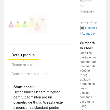
favorite
Compară
(0)
Recenzii
|
Adaugă o
recenzie
Cumpără
în credit
Credit se
Detalii produs
oferă pentru
cumpărături
Recenziile clienților
mai mari de
1000 lei.
Comentariile clienților
Puteți
adăuga
produsul în
Shuttlecock:
coș și
Dimensiune: Fiecare mingisor
efectua
pentru badminton are un
comanda
din pagina
diametru de 8 cm. Aceasta este
„Coș”.
dimensiunea standard pentru