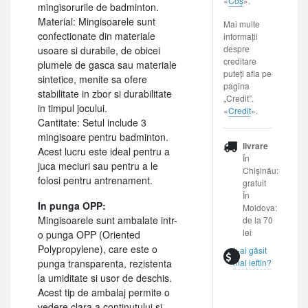
«
Coș
».
mingisorurile de badminton.
Material: Mingisoarele sunt
Mai multe
confectionate din materiale
informații
despre
usoare si durabile, de obicei
creditare
plumele de gasca sau materiale
puteți afla pe
sintetice, menite sa ofere
pagina
stabilitate in zbor si durabilitate
„Credit”.
in timpul jocului.
«
Credit
».
Cantitate: Setul include 3
mingisoare pentru badminton.
livrare
Acest lucru este ideal pentru a
În
juca meciuri sau pentru a le
Chișinău:
folosi pentru antrenament.
gratuit
În
In punga OPP:
Moldova:
Mingisoarele sunt ambalate intr-
de la 70
lei
o punga OPP (Oriented
Polypropylene), care este o
L-ai găsit
punga transparenta, rezistenta
mai ieftin?
la umiditate si usor de deschis.
Acest tip de ambalaj permite o
vedere clara a continutului si