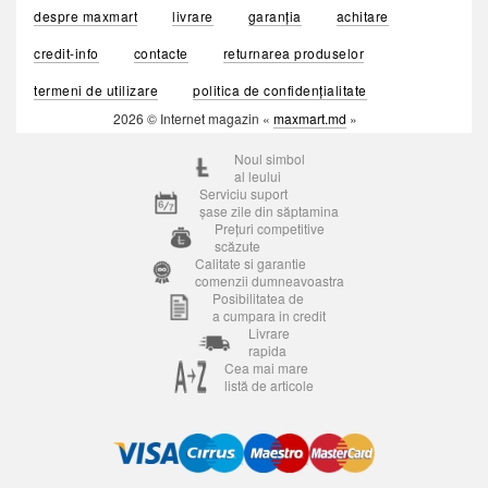
despre maxmart
livrare
garanția
achitare
credit-info
contacte
returnarea produselor
termeni de utilizare
politica de confidențialitate
2026 © Internet magazin «
maxmart.md
»
Noul simbol
al leului
Serviciu suport
șase zile din săptamina
Prețuri competitive
scăzute
Calitate si garantie
comenzii dumneavoastra
Posibilitatea de
a cumpara in credit
Livrare
rapida
Cea mai mare
listă de articole