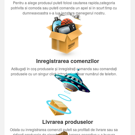
Pentru a alege produsul puteti folosi cautarea rapida,categoria
potrivita si comoda sau puteti comanda un apel si in scurt timp cu
dumneavoastra v-a lua legatura menegerul nostru.
Inregistrarea comenzilor
Adăugați în coș produsele și înregistrați comanda sau comandați
produsele cu un singur click introducînd doar numărul de telefon.
Livrarea produselor
Odata cu inregistrarea comenzii puteti sa profitati de livrare sau sa
ridicati produsele de sinestatator.Livrarea operative v-a bucura