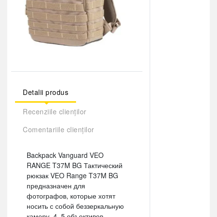
Detalii produs
Recenziile clienților
Comentariile clienților
Backpack Vanguard VEO
RANGE T37M BG Тактический
рюкзак VEO Range T37M BG
предназначен для
фотографов, которые хотят
носить с собой беззеркальную
камеру, 4–5 объективов,