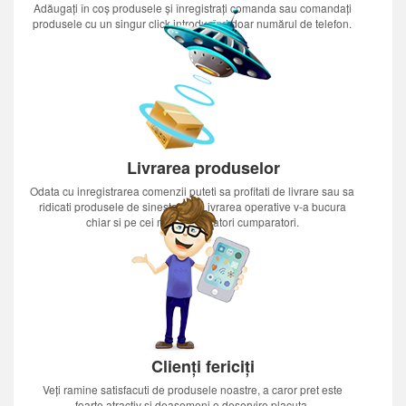
Adăugați în coș produsele și înregistrați comanda sau comandați
produsele cu un singur click introducînd doar numărul de telefon.
Livrarea produselor
Odata cu inregistrarea comenzii puteti sa profitati de livrare sau sa
ridicati produsele de sinestatator.Livrarea operative v-a bucura
chiar si pe cei mai nerabdatori cumparatori.
Clienți fericiți
Veți ramine satisfacuti de produsele noastre, a caror pret este
foarte atractiv si deasemeni o deservire placuta.