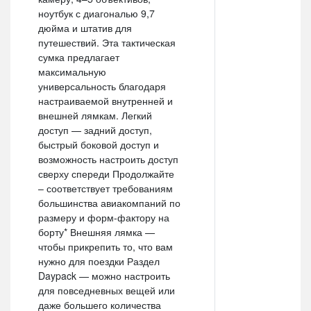
ноутбук с диагональю 9,7
дюйма и штатив для
путешествий. Эта тактическая
сумка предлагает
максимальную
универсальность благодаря
настраиваемой внутренней и
внешней лямкам. Легкий
доступ — задний доступ,
быстрый боковой доступ и
возможность настроить доступ
сверху спереди Продолжайте
– соответствует требованиям
большинства авиакомпаний по
размеру и форм-фактору на
борту* Внешняя лямка —
чтобы прикрепить то, что вам
нужно для поездки Раздел
Daypack — можно настроить
для повседневных вещей или
даже большего количества