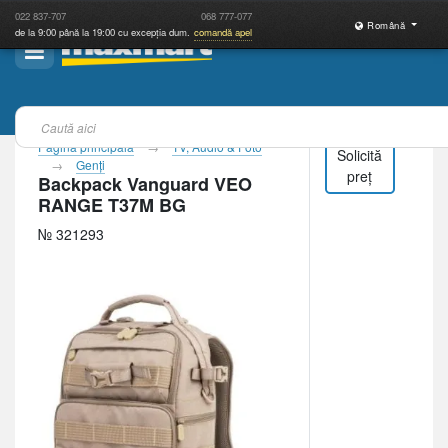
022
837-707
068
777-077
Română
de la 9:00 până la 19:00 cu excepția dum.
comandă apel
Pagina principală
TV, Audio & Foto
Solicită
Genţi
preț
Backpack Vanguard VEO
RANGE T37M BG
№ 321293