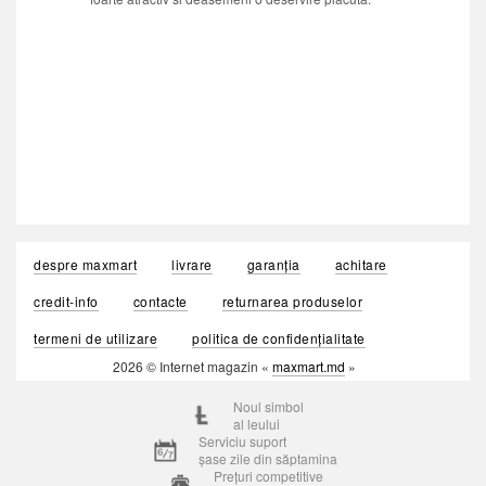
despre maxmart
livrare
garanția
achitare
credit-info
contacte
returnarea produselor
termeni de utilizare
politica de confidențialitate
2026 © Internet magazin «
maxmart.md
»
Noul simbol
al leului
Serviciu suport
șase zile din săptamina
Prețuri competitive