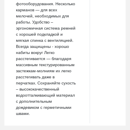
фотооборудования. Несколько
карманов — для всех
мелочей, необходимых для
работы. Удобство –
эргономичная система ремней
с хорошей подкладкой и
мягкая спинка с вентиляцией.
Всегда защищены - хорошо
набиты вокруг Легко
расстегивается — благодаря
массивным текстурированным
застежкам-молниям их легко
расстегивать даже в
перчатках. Сохраняйте сухость
– высококачественный
водоотталкивающий материал
с дополнительным
дождевиком с герметичными
швами.