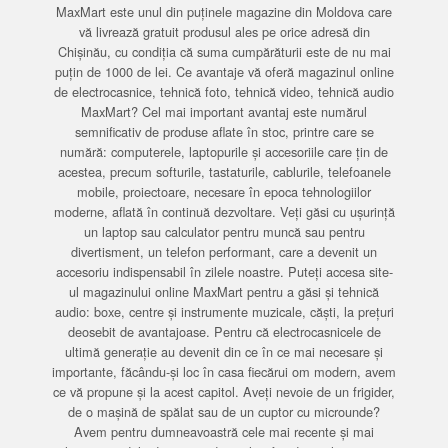
MaxMart este unul din puținele magazine din Moldova care
vă livrează gratuit produsul ales pe orice adresă din
Chișinău, cu condiția că suma cumpărăturii este de nu mai
puțin de 1000 de lei. Ce avantaje vă oferă magazinul online
de electrocasnice, tehnică foto, tehnică video, tehnică audio
MaxMart? Cel mai important avantaj este numărul
semnificativ de produse aflate în stoc, printre care se
numără: computerele, laptopurile și accesoriile care țin de
acestea, precum softurile, tastaturile, cablurile, telefoanele
mobile, proiectoare, necesare în epoca tehnologiilor
moderne, aflată în continuă dezvoltare. Veți găsi cu ușurință
un laptop sau calculator pentru muncă sau pentru
divertisment, un telefon performant, care a devenit un
accesoriu indispensabil în zilele noastre. Puteți accesa site-
ul magazinului online MaxMart pentru a găsi și tehnică
audio: boxe, centre și instrumente muzicale, căști, la prețuri
deosebit de avantajoase. Pentru că electrocasnicele de
ultimă generație au devenit din ce în ce mai necesare și
importante, făcându-și loc în casa fiecărui om modern, avem
ce vă propune și la acest capitol. Aveți nevoie de un frigider,
de o mașină de spălat sau de un cuptor cu microunde?
Avem pentru dumneavoastră cele mai recente și mai