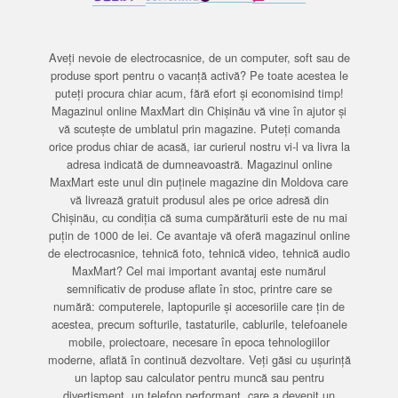
Aveți nevoie de electrocasnice, de un computer, soft sau de
produse sport pentru o vacanță activă? Pe toate acestea le
puteți procura chiar acum, fără efort și economisind timp!
Magazinul online MaxMart din Chișinău vă vine în ajutor și
vă scutește de umblatul prin magazine. Puteți comanda
orice produs chiar de acasă, iar curierul nostru vi-l va livra la
adresa indicată de dumneavoastră. Magazinul online
MaxMart este unul din puținele magazine din Moldova care
vă livrează gratuit produsul ales pe orice adresă din
Chișinău, cu condiția că suma cumpărăturii este de nu mai
puțin de 1000 de lei. Ce avantaje vă oferă magazinul online
de electrocasnice, tehnică foto, tehnică video, tehnică audio
MaxMart? Cel mai important avantaj este numărul
semnificativ de produse aflate în stoc, printre care se
numără: computerele, laptopurile și accesoriile care țin de
acestea, precum softurile, tastaturile, cablurile, telefoanele
mobile, proiectoare, necesare în epoca tehnologiilor
moderne, aflată în continuă dezvoltare. Veți găsi cu ușurință
un laptop sau calculator pentru muncă sau pentru
divertisment, un telefon performant, care a devenit un