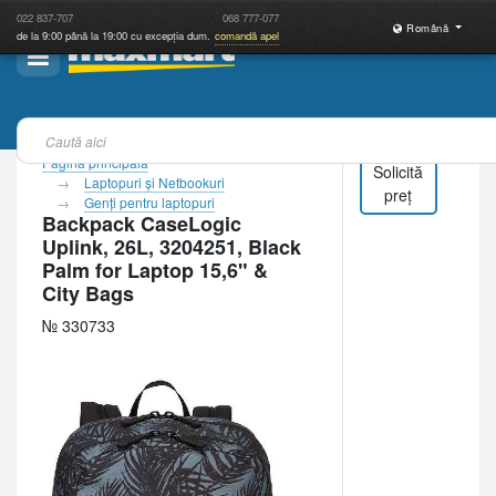
022
837-707
068
777-077
Română
de la 9:00 până la 19:00 cu excepția dum.
comandă apel
Pagina principală
Solicită
Laptopuri şi Netbookuri
preț
Genţi pentru laptopuri
Backpack CaseLogic
Uplink, 26L, 3204251, Black
Palm for Laptop 15,6" &
City Bags
№ 330733