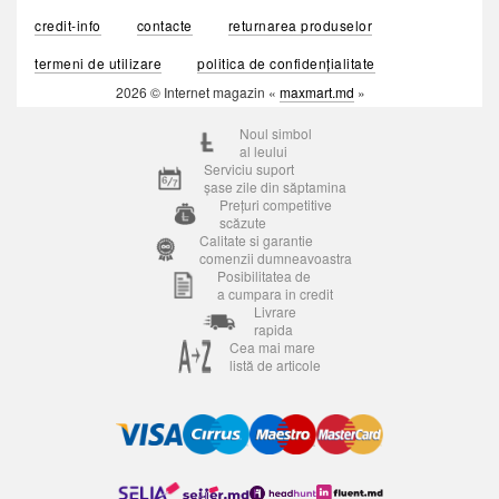
credit-info
contacte
returnarea produselor
termeni de utilizare
politica de confidențialitate
2026 © Internet magazin «
maxmart.md
»
Noul simbol
al leului
Serviciu suport
șase zile din săptamina
Prețuri competitive
scăzute
Calitate si garantie
comenzii dumneavoastra
Posibilitatea de
a cumpara in credit
Livrare
rapida
Cea mai mare
listă de articole