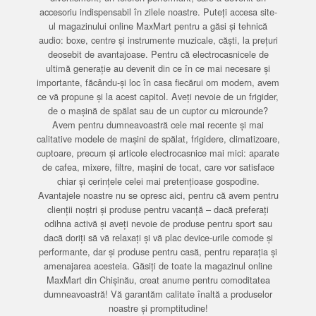
accesoriu indispensabil în zilele noastre. Puteți accesa site-
ul magazinului online MaxMart pentru a găsi și tehnică
audio: boxe, centre și instrumente muzicale, căști, la prețuri
deosebit de avantajoase. Pentru că electrocasnicele de
ultimă generație au devenit din ce în ce mai necesare și
importante, făcându-și loc în casa fiecărui om modern, avem
ce vă propune și la acest capitol. Aveți nevoie de un frigider,
de o mașină de spălat sau de un cuptor cu microunde?
Avem pentru dumneavoastră cele mai recente și mai
calitative modele de mașini de spălat, frigidere, climatizoare,
cuptoare, precum și articole electrocasnice mai mici: aparate
de cafea, mixere, filtre, mașini de tocat, care vor satisface
chiar și cerințele celei mai pretențioase gospodine.
Avantajele noastre nu se opresc aici, pentru că avem pentru
clienții noștri și produse pentru vacanță – dacă preferați
odihna activă și aveți nevoie de produse pentru sport sau
dacă doriți să vă relaxați și vă plac device-urile comode și
performante, dar și produse pentru casă, pentru reparația și
amenajarea acesteia. Găsiți de toate la magazinul online
MaxMart din Chișinău, creat anume pentru comoditatea
dumneavoastră! Vă garantăm calitate înaltă a produselor
noastre și promptitudine!