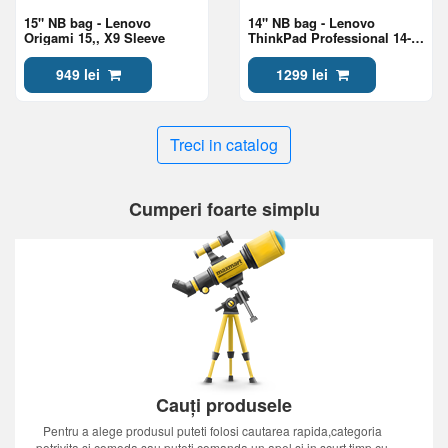
15" NB bag - Lenovo
14" NB bag - Lenovo
Origami 15,, X9 Sleeve
ThinkPad Professional 14-
inch Topload Gen 2
949 lei
1299 lei
Treci in catalog
Cumperi foarte simplu
Cauți produsele
Pentru a alege produsul puteti folosi cautarea rapida,categoria
potrivita si comoda sau puteti comanda un apel si in scurt timp cu