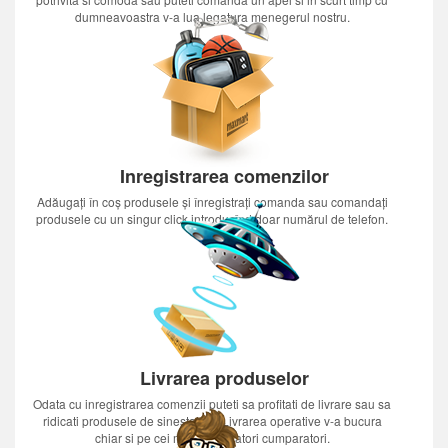
dumneavoastra v-a lua legatura menegerul nostru.
Inregistrarea comenzilor
Adăugați în coș produsele și înregistrați comanda sau comandați
produsele cu un singur click introducînd doar numărul de telefon.
Livrarea produselor
Odata cu inregistrarea comenzii puteti sa profitati de livrare sau sa
ridicati produsele de sinestatator.Livrarea operative v-a bucura
chiar si pe cei mai nerabdatori cumparatori.