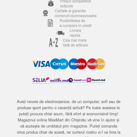
Prețuri competitive
scăzute
Calitate si garantie
comenzii dumneavoastra
Posibilitatea de
a cumpara in credit
Livrare
rapida
Cea mai mare
listă de articole
Aveți nevoie de electrocasnice, de un computer, soft sau de
produse sport pentru o vacanță activă? Pe toate acestea le
puteți procura chiar acum, fără efort și economisind timp!
Magazinul online MaxMart din Chișinău vă vine în ajutor și
vă scutește de umblatul prin magazine. Puteți comanda
orice produs chiar de acasă, iar curierul nostru vi-l va livra la