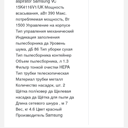
aspirator Samsung VC
15K4116V1/UK Мощность
всасывания, аВт 390 Макс.
потребляемая мощность, Вт
1500 Управление на корпусе
Тип управления механический
Индикация заполнения
пылесборника да Уровень
шума, дБ 86 Тип уборки сухая
Тип пылесборника контейнер
Объем пылесборника, л 1.3
Фильтр тонкой очистки HEPA
Тип трубки телескопическая
Материал трубки металл
Количество насадок, шт. 2
Щётка пол/ковер да Щелевая
насадка да Щётка для пыли да
Длина сетевого шнура , м 7
Вес, кг 4.6 Цвет красный
Производитель Samsung