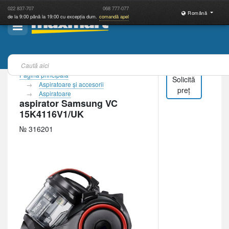
022
837-707
068
777-077
Română
de la 9:00 până la 19:00 cu excepția dum.
comandă apel
Pagina principală
Solicită
Aspiratoare şi accesorii
preț
Aspiratoare
aspirator Samsung VC
15K4116V1/UK
№ 316201