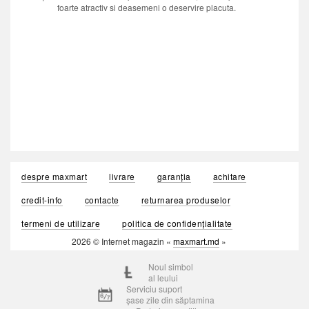
foarte atractiv si deasemeni o deservire placuta.
despre maxmart
livrare
garanția
achitare
credit-info
contacte
returnarea produselor
termeni de utilizare
politica de confidențialitate
2026 © Internet magazin «
maxmart.md
»
Noul simbol
al leului
Serviciu suport
șase zile din săptamina