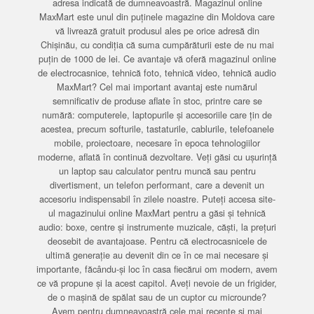
adresa indicată de dumneavoastră. Magazinul online
MaxMart este unul din puținele magazine din Moldova care
vă livrează gratuit produsul ales pe orice adresă din
Chișinău, cu condiția că suma cumpărăturii este de nu mai
puțin de 1000 de lei. Ce avantaje vă oferă magazinul online
de electrocasnice, tehnică foto, tehnică video, tehnică audio
MaxMart? Cel mai important avantaj este numărul
semnificativ de produse aflate în stoc, printre care se
numără: computerele, laptopurile și accesoriile care țin de
acestea, precum softurile, tastaturile, cablurile, telefoanele
mobile, proiectoare, necesare în epoca tehnologiilor
moderne, aflată în continuă dezvoltare. Veți găsi cu ușurință
un laptop sau calculator pentru muncă sau pentru
divertisment, un telefon performant, care a devenit un
accesoriu indispensabil în zilele noastre. Puteți accesa site-
ul magazinului online MaxMart pentru a găsi și tehnică
audio: boxe, centre și instrumente muzicale, căști, la prețuri
deosebit de avantajoase. Pentru că electrocasnicele de
ultimă generație au devenit din ce în ce mai necesare și
importante, făcându-și loc în casa fiecărui om modern, avem
ce vă propune și la acest capitol. Aveți nevoie de un frigider,
de o mașină de spălat sau de un cuptor cu microunde?
Avem pentru dumneavoastră cele mai recente și mai