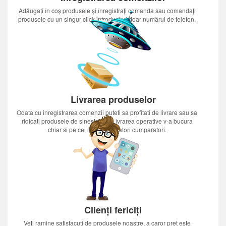
Adăugați în coș produsele și înregistrați comanda sau comandați
produsele cu un singur click introducînd doar numărul de telefon.
Livrarea produselor
Odata cu inregistrarea comenzii puteti sa profitati de livrare sau sa
ridicati produsele de sinestatator.Livrarea operative v-a bucura
chiar si pe cei mai nerabdatori cumparatori.
Clienți fericiți
Veți ramine satisfacuti de produsele noastre, a caror pret este