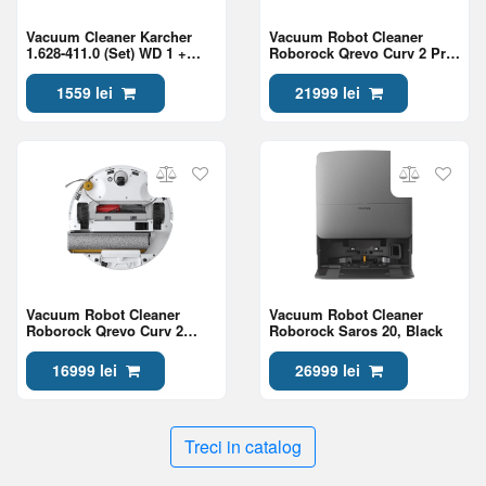
Vacuum Cleaner Karcher
Vacuum Robot Cleaner
1.628-411.0 (Set) WD 1 +
Roborock Qrevo Curv 2 Pro,
Duza auto WD 6.959-547.0
White
1559 lei
21999 lei
Vacuum Robot Cleaner
Vacuum Robot Cleaner
Roborock Qrevo Curv 2
Roborock Saros 20, Black
Flow, White
16999 lei
26999 lei
Treci in catalog