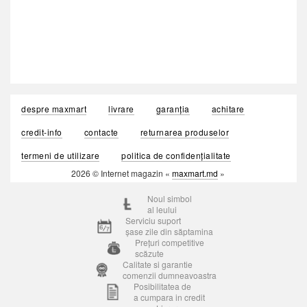
despre maxmart
livrare
garanția
achitare
credit-info
contacte
returnarea produselor
termeni de utilizare
politica de confidențialitate
2026 © Internet magazin «
maxmart.md
»
Noul simbol
al leului
Serviciu suport
șase zile din săptamina
Prețuri competitive
scăzute
Calitate si garantie
comenzii dumneavoastra
Posibilitatea de
a cumpara in credit