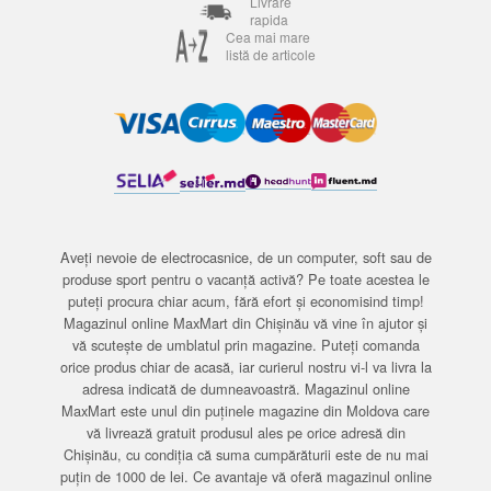
Livrare
rapida
Cea mai mare
listă de articole
Aveți nevoie de electrocasnice, de un computer, soft sau de
produse sport pentru o vacanță activă? Pe toate acestea le
puteți procura chiar acum, fără efort și economisind timp!
Magazinul online MaxMart din Chișinău vă vine în ajutor și
vă scutește de umblatul prin magazine. Puteți comanda
orice produs chiar de acasă, iar curierul nostru vi-l va livra la
adresa indicată de dumneavoastră. Magazinul online
MaxMart este unul din puținele magazine din Moldova care
vă livrează gratuit produsul ales pe orice adresă din
Chișinău, cu condiția că suma cumpărăturii este de nu mai
puțin de 1000 de lei. Ce avantaje vă oferă magazinul online