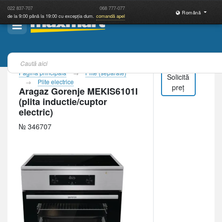
022
837-707
068
777-077
Română
de la 9:00 până la 19:00 cu excepția dum.
comandă apel
Pagina principală
Plite (separate)
Solicită
Plite electrice
preț
Aragaz Gorenje MEKIS6101I
(plita inductie/cuptor
electric)
№ 346707