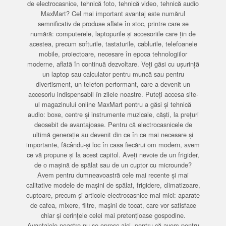
de electrocasnice, tehnică foto, tehnică video, tehnică audio
MaxMart? Cel mai important avantaj este numărul
semnificativ de produse aflate în stoc, printre care se
numără: computerele, laptopurile și accesoriile care țin de
acestea, precum softurile, tastaturile, cablurile, telefoanele
mobile, proiectoare, necesare în epoca tehnologiilor
moderne, aflată în continuă dezvoltare. Veți găsi cu ușurință
un laptop sau calculator pentru muncă sau pentru
divertisment, un telefon performant, care a devenit un
accesoriu indispensabil în zilele noastre. Puteți accesa site-
ul magazinului online MaxMart pentru a găsi și tehnică
audio: boxe, centre și instrumente muzicale, căști, la prețuri
deosebit de avantajoase. Pentru că electrocasnicele de
ultimă generație au devenit din ce în ce mai necesare și
importante, făcându-și loc în casa fiecărui om modern, avem
ce vă propune și la acest capitol. Aveți nevoie de un frigider,
de o mașină de spălat sau de un cuptor cu microunde?
Avem pentru dumneavoastră cele mai recente și mai
calitative modele de mașini de spălat, frigidere, climatizoare,
cuptoare, precum și articole electrocasnice mai mici: aparate
de cafea, mixere, filtre, mașini de tocat, care vor satisface
chiar și cerințele celei mai pretențioase gospodine.
Avantajele noastre nu se opresc aici, pentru că avem pentru