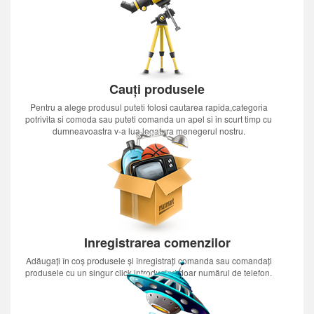
Cauți produsele
Pentru a alege produsul puteti folosi cautarea rapida,categoria
potrivita si comoda sau puteti comanda un apel si in scurt timp cu
dumneavoastra v-a lua legatura menegerul nostru.
Inregistrarea comenzilor
Adăugați în coș produsele și înregistrați comanda sau comandați
produsele cu un singur click introducînd doar numărul de telefon.