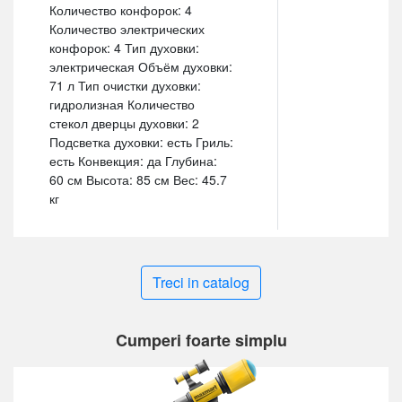
Количество конфорок: 4
Количество электрических
конфорок: 4 Тип духовки:
электрическая Объём духовки:
71 л Тип очистки духовки:
гидролизная Количество
стекол дверцы духовки: 2
Подсветка духовки: есть Гриль:
есть Конвекция: да Глубина:
60 см Высота: 85 см Вес: 45.7
кг
Treci in catalog
Cumperi foarte simplu