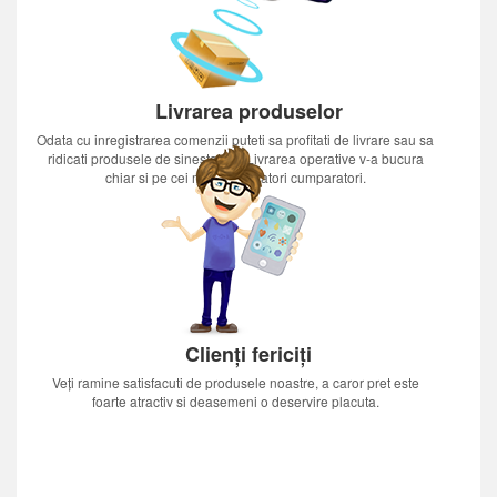
Livrarea produselor
Odata cu inregistrarea comenzii puteti sa profitati de livrare sau sa
ridicati produsele de sinestatator.Livrarea operative v-a bucura
chiar si pe cei mai nerabdatori cumparatori.
Clienți fericiți
Veți ramine satisfacuti de produsele noastre, a caror pret este
foarte atractiv si deasemeni o deservire placuta.