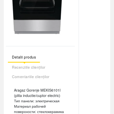
Detalii produs
Recenziile clienților
Comentariile clienților
Aragaz Gorenje MEKIS6101I
(plita inductie/cuptor electric)
Тип панели: электрическая
Материал рабочей
поверхности: стеклокерамика